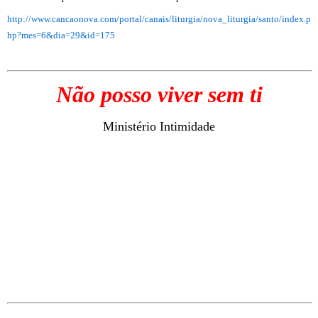
http://www.cancaonova.com/portal/canais/liturgia/nova_liturgia/santo/index.p
hp?mes=6&dia=29&id=175
Não posso viver sem ti
Ministério Intimidade