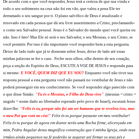
De acordo com o que você responder, Jesus terá a certeza de que sua vinda e
todo o seu sofrimento na cruz não foi em vão, que valeu a pena Ele ter
derramado o seu sangue por ti. O plano salvífico de Deus é atualizado e
renovado em cada pessoa que dá seu livre assentimento a Cristo, proclamando-
o como seu Salvador pessoal. Jesus é o Salvador do mundo quer você queira ou
não. Isso é fato! Mas Ele só será o seu Salvador, o seu Messias, o seu Cristo, se
você permitir. Por isso é tão importante você responder bem a esta pergunta.
Deixe de lado tudo que já te disseram sobre Jesus, deixe de lado até essas
minhas palavras se for o caso. Feche seus olhos, olhe dentro de seu coração,
peça a unção do Espírito de Deus, ESCUTE A VOZ DE JESUS e responda para
si mesmo:
E VOCÊ, QUEM DIZ QUE EU SOU?
Enquanto você não tiver sua
resposta pessoal a esta pergunta você não passará no vestibular de Jesus e não
poderá prosseguir em seu conhecimento. Se você responder algo parecido com
o que disse Simão:
"Tu és o Messias, o Filho do Deus vivo"
. (messias = cristo =
ungido = nome dado ao libertador esperado pelo povo de Israel), escutará Jesus
dizer-lhe:
"Feliz és tu, porque não foi um ser humano que te revelou isso, mas
o meu Pai que está no céu!"
Feliz és tu porque passaste em meu vestibular!
Feliz és tu porque de agora em diante serás uma Rocha firme, alicerçada em
mim, Pedra Angular desta magnífica construção que é minha Igreja, onde teus
irmãos ainda pequenos na fé poderão se segurar até firmar os seus pés e