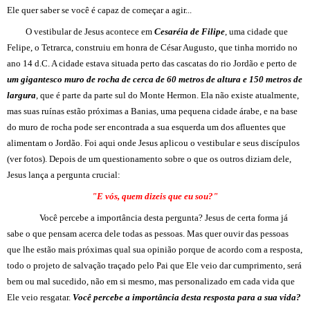
Ele quer saber se você é capaz de começar a agir...
O vestibular de Jesus acontece em
Cesaréia de Filipe
, uma cidade que
Felipe, o Tetrarca, construiu em honra de César Augusto, que tinha morrido no
ano 14 d.C. A cidade estava situada perto das cascatas do rio Jordão e perto de
um gigantesco muro de rocha de cerca de 60 metros de altura e 150 metros de
largura
, que é parte da parte sul do Monte Hermon. Ela não existe atualmente,
mas suas ruínas estão próximas a Banias, uma pequena cidade árabe, e na base
do muro de rocha pode ser encontrada a sua esquerda um dos afluentes que
alimentam o Jordão. Foi aqui onde Jesus aplicou o vestibular e seus discípulos
(ver fotos). Depois de um questionamento sobre o que os outros diziam dele,
Jesus lança a pergunta crucial:
"E vós, quem dizeis que eu sou?"
Você percebe a importância desta pergunta? Jesus de certa forma já
sabe o que pensam acerca dele todas as pessoas. Mas quer ouvir das pessoas
que lhe estão mais próximas qual sua opinião porque de acordo com a resposta,
todo o projeto de salvação traçado pelo Pai que Ele veio dar cumprimento, será
bem ou mal sucedido, não em si mesmo, mas personalizado em cada vida que
Ele veio resgatar.
Você percebe a importância desta resposta para a sua vida?