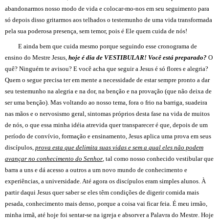
abandonarmos nosso modo de vida e colocar-mo-nos em seu seguimento para
só depois disso gritarmos aos telhados o testemunho de uma vida transformada
pela sua poderosa presença, sem temor, pois é Ele quem cuida de nós!
E ainda bem que cuida mesmo porque seguindo esse cronograma de
ensino do Mestre Jesus,
hoje é dia de
VESTIBULAR! Você está preparado?
O
quê? Ninguém te avisou? E você acha que seguir a Jesus é só flores e alegria?
Quem o segue precisa ter em mente a necessidade de estar sempre pronto a dar
seu testemunho na alegria e na dor, na benção e na provação (que não deixa de
ser uma benção). Mas voltando ao nosso tema, fora o frio na barriga, suadeira
nas mãos e o nervosismo geral, sintomas próprios desta fase na vida de muitos
de nós, o que essa minha idéia atrevida quer transparecer é que, depois de um
período de convívio, formação e ensinamento, Jesus aplica uma prova em seus
discípulos,
prova esta que delimita suas vidas e sem a qual eles não podem
avançar no conhecimento do Senhor
, tal como nosso conhecido vestibular que
barra a uns e dá acesso a outros a um novo mundo de conhecimento e
experiências, a universidade. Até agora os discípulos eram simples alunos. À
partir daqui Jesus quer saber se eles têm condições de digerir comida mais
pesada, conhecimento mais denso, porque a coisa vai ficar feia. É meu irmão,
minha irmã, até hoje foi sentar-se na igreja e absorver a Palavra do Mestre. Hoje