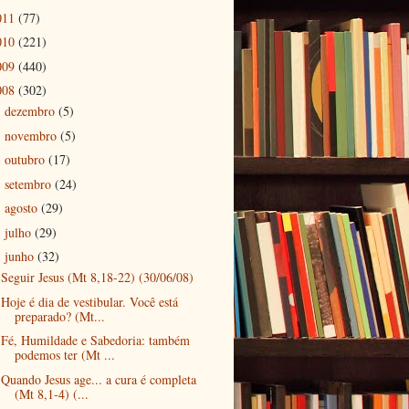
011
(77)
010
(221)
009
(440)
008
(302)
dezembro
(5)
►
novembro
(5)
►
outubro
(17)
►
setembro
(24)
►
agosto
(29)
►
julho
(29)
►
junho
(32)
▼
Seguir Jesus (Mt 8,18-22) (30/06/08)
Hoje é dia de vestibular. Você está
preparado? (Mt...
Fé, Humildade e Sabedoria: também
podemos ter (Mt ...
Quando Jesus age... a cura é completa
(Mt 8,1-4) (...