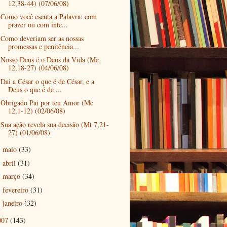
12,38-44) (07/06/08)
Como você escuta a Palavra: com
prazer ou com inte...
Como deveriam ser as nossas
promessas e penitência...
Nosso Deus é o Deus da Vida (Mc
12,18-27) (04/06/08)
Dai a César o que é de César, e a
Deus o que é de ...
Obrigado Pai por teu Amor (Mc
12,1-12) (02/06/08)
Sua ação revela sua decisão (Mt 7,21-
27) (01/06/08)
maio
(33)
►
abril
(31)
►
março
(34)
►
fevereiro
(31)
►
janeiro
(32)
►
007
(143)