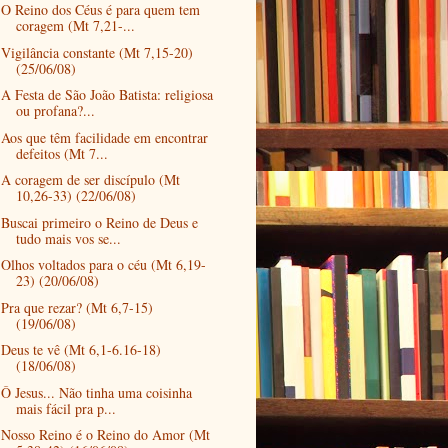
O Reino dos Céus é para quem tem
coragem (Mt 7,21-...
Vigilância constante (Mt 7,15-20)
(25/06/08)
A Festa de São João Batista: religiosa
ou profana?...
Aos que têm facilidade em encontrar
defeitos (Mt 7...
A coragem de ser discípulo (Mt
10,26-33) (22/06/08)
Buscai primeiro o Reino de Deus e
tudo mais vos se...
Olhos voltados para o céu (Mt 6,19-
23) (20/06/08)
Pra que rezar? (Mt 6,7-15)
(19/06/08)
Deus te vê (Mt 6,1-6.16-18)
(18/06/08)
Ô Jesus... Não tinha uma coisinha
mais fácil pra p...
Nosso Reino é o Reino do Amor (Mt