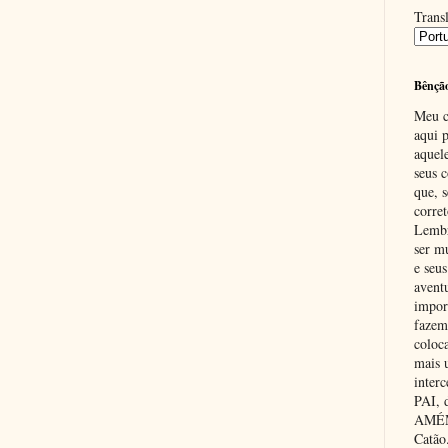
Transl
Bênçã
Meu c
aqui p
aquel
seus c
que, 
corre
Lembr
ser m
e seus
avent
impor
fazem
coloc
mais 
inter
PAI,
AMÉM.
Catão