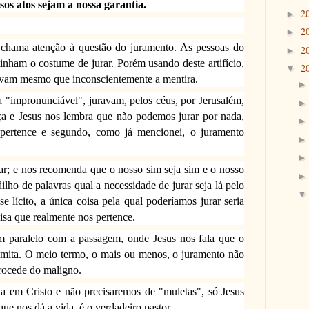
sos atos sejam a nossa garantia.
2
►
2
►
chama atenção à questão do juramento. As pessoas do
2
►
tinham o costume de jurar. Porém usando deste artifício,
2
▼
avam mesmo que inconscientemente a mentira.
"impronunciável", juravam, pelos céus, por Jerusalém,
beça e Jesus nos lembra que não podemos jurar por nada,
 pertence e segundo, como já mencionei, o juramento
rar; e nos recomenda que o nosso sim seja sim e o nosso
ilho de palavras qual a necessidade de jurar seja lá pelo
se lícito, a única coisa pela qual poderíamos jurar seria
oisa que realmente nos pertence.
 paralelo com a passagem, onde Jesus nos fala que o
omita. O meio termo, o mais ou menos, o juramento não
procede do maligno.
 em Cristo e não precisaremos de "muletas", só Jesus
 que nos dá a vida, é o verdadeiro pastor