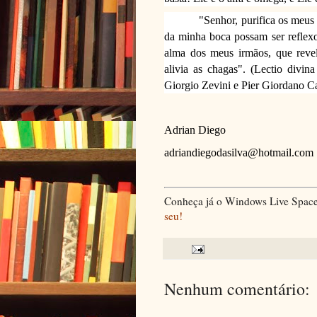
"Senhor, purifica os meus lábi
da minha boca possam ser reflexo 
alma dos meus irmãos, que rev
alivia as chagas". (Lectio divin
Giorgio Zevini e Pier Giordano C
Adrian Diego
adriandiegodasilva@hotmail.com
Conheça já o Windows Live Spaces
seu!
Nenhum comentário: