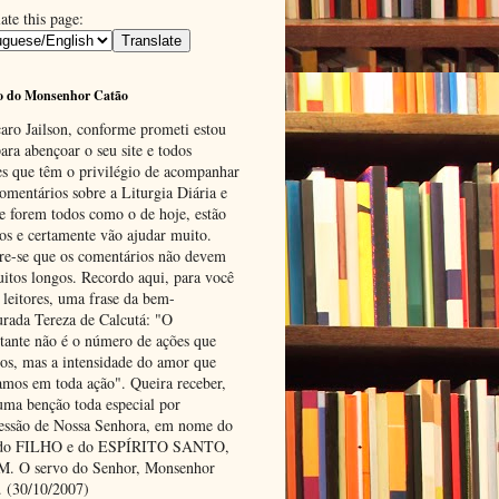
ate this page:
o do Monsenhor Catão
aro Jailson, conforme prometi estou
ara abençoar o seu site e todos
es que têm o privilégio de acompanhar
omentários sobre a Liturgia Diária e
se forem todos como o de hoje, estão
tos e certamente vão ajudar muito.
e-se que os comentários não devem
uitos longos. Recordo aqui, para você
 leitores, uma frase da bem-
urada Tereza de Calcutá: "O
tante não é o número de ações que
os, mas a intensidade do amor que
amos em toda ação". Queira receber,
uma benção toda especial por
cessão de Nossa Senhora, em nome do
 do FILHO e do ESPÍRITO SANTO,
 O servo do Senhor, Monsenhor
. (30/10/2007)