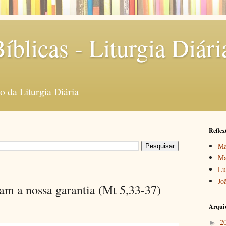
íblicas - Liturgia Diári
 da Liturgia Diária
Reflex
Ma
Ma
Lu
Jo
jam a nossa garantia (Mt 5,33-37)
Arquiv
2
►