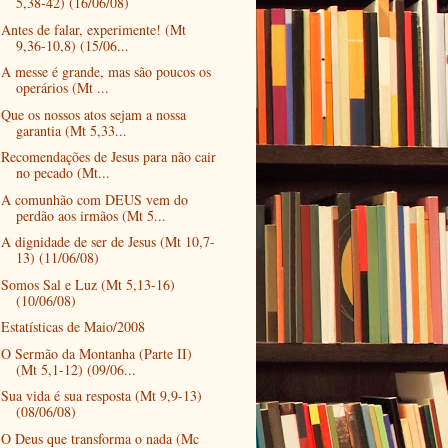
5,38-42) (16/06/08)
Antes de falar, experimente! (Mt
9,36-10,8) (15/06...
A messe é grande, mas são poucos os
operários (Mt ...
Que os nossos atos sejam a nossa
garantia (Mt 5,33...
Recomendações de Jesus para não cair
no pecado (Mt...
A comunhão com DEUS vem do
perdão aos irmãos (Mt 5...
A dignidade de ser de Jesus (Mt 10,7-
13) (11/06/08)
Somos Sal e Luz (Mt 5,13-16)
(10/06/08)
Estatísticas de Maio/2008
O Sermão da Montanha (Parte II)
(Mt 5,1-12) (09/06...
Sua vida é sua resposta (Mt 9,9-13)
(08/06/08)
O Deus que transforma o nada (Mc