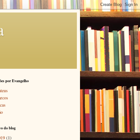
a
ões por Evangelho
teus
rcos
cas
ão
o do blog
019
(1)