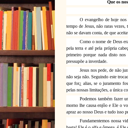
Que os nos
O evangelho de hoje nos 
tempo de Jesus, não raras vezes, 
não se davam conta, de que aceit
Como o nome de Deus era 
pela terra e até pela própria ca
primeiro porque nada disto nos
pressupõe a inverdade.
Jesus nos pede, de não ju
não seja não. Seguindo este trocad
que for¿ alias, se o juramento fos
pelas nossas limitações, a única c
Podemos também fazer um
morno lhe causa enjôo e Ele o v
apraz ao nosso Deus e tudo isso 
Fundamentemos nossa vida
basta! Ele é o alfa e ômega, é Ele