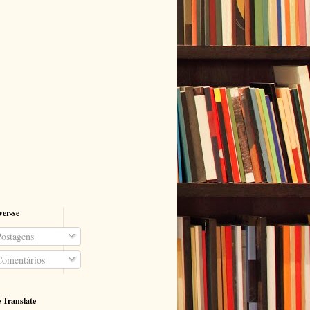
ver-se
ostagens
omentários
 Translate