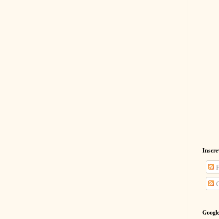
Inscre
P
C
Google