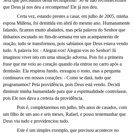
Será que precisamos desta recompensa? Só se não reconhecermos
que Deus já nos deu a recompensa! Ele já nos deu.
Certa vez, estando prestes a casar, em julho de 2005, minha
esposa Millena, foi demitida em abril do mesmo ano. Humanamente
falando, ficamos muito abalados, mas pela palavra do Senhor que
tínhamos escutado no fim-de-semana em um acampamento de
oração, tudo se transformou, pois sabíamos que Deus estava vendo
tudo. A palavra foi: - Alegrai-vos! Alegrai-vos no Senhor! Já
imaginou viver isto em uma situação adversa. Pois foi a primeira
frase que me veio ao coração quando ela entrou no carro após a
demissão. Ela respirou fundo, enxugou o rosto, mas a pergunta
continuava em nossos corações: - Como se dará, tudo que
programamos? Pela providência, pois Deus está vendo. Decidi
diminuir minha humanidade para que a espiritualidade controlasse,
pois Ele nos dava a certeza da providência.
Pois é, completaremos em julho, três anos de casados, com
um filho de um ano e seis meses, Rafael, e posso testemunhar que
Deus viu tudo e providenciou tudo.
Este é um simples exemplo, que precisou acontecer no