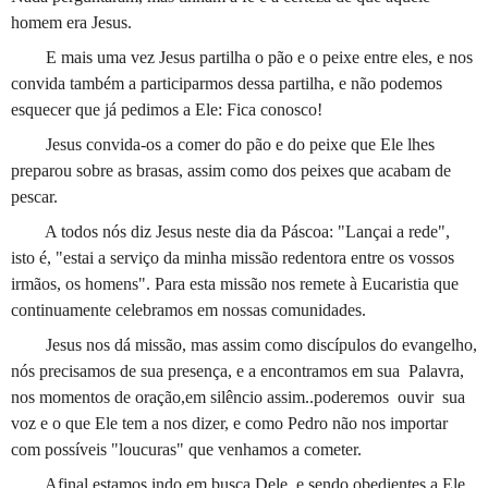
homem era Jesus.
E mais uma vez Jesus partilha o pão e o peixe entre eles, e nos
convida também a participarmos dessa partilha, e não podemos
esquecer que já pedimos a Ele: Fica conosco!
Jesus convida-os a comer do pão e do peixe que Ele lhes
preparou sobre as brasas, assim como dos peixes que acabam de
pescar.
A todos nós diz Jesus neste dia da Páscoa: "Lançai a rede",
isto é, "estai a serviço da minha missão redentora entre os vossos
irmãos, os homens". Para esta missão nos remete à Eucaristia que
continuamente celebramos em nossas comunidades.
Jesus nos dá missão, mas assim como discípulos do evangelho,
nós precisamos de sua presença, e a encontramos em sua
Palavra,
nos momentos de oração,em silêncio assim..poderemos
ouvir
sua
voz e o que Ele tem a nos dizer, e como Pedro não nos importar
com possíveis "loucuras" que venhamos a cometer.
Afinal estamos indo em busca Dele, e sendo obedientes a Ele,