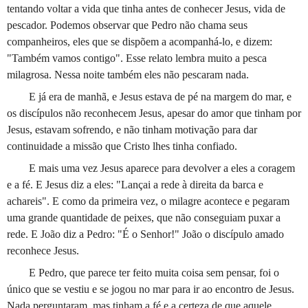
tentando voltar a vida que tinha antes de conhecer Jesus, vida de
pescador. Podemos observar que Pedro não chama seus
companheiros, eles que se dispõem a acompanhá-lo, e dizem:
"Também vamos contigo". Esse relato lembra muito a pesca
milagrosa. Nessa noite também eles não pescaram nada.
E já era de manhã, e Jesus estava de pé na margem do mar, e
os discípulos não reconhecem Jesus, apesar do amor que tinham por
Jesus, estavam sofrendo, e não tinham motivação para dar
continuidade a missão que Cristo lhes tinha confiado.
E mais uma vez Jesus aparece para devolver a eles a coragem
e a fé. E Jesus diz a eles: "Lançai a rede à direita da barca e
achareis". E como da primeira vez, o milagre acontece e pegaram
uma grande quantidade de peixes, que não conseguiam puxar a
rede. E João diz a Pedro: "É o Senhor!" João o discípulo amado
reconhece Jesus.
E Pedro, que parece ter feito muita coisa sem pensar, foi o
único que se vestiu e se jogou no mar para ir ao encontro de Jesus.
Nada perguntaram, mas tinham a fé e a certeza de que aquele