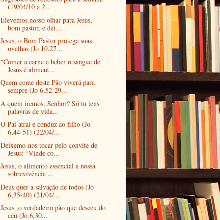
(19/04/10 a 2...
Elevemos nosso olhar para Jesus,
bom pastor, e dei...
Jesus, o Bom Pastor protege suas
ovelhas (Jo 10,27...
“Comer a carne e beber o sangue de
Jesus é aliment...
Quem come deste Pão viverá para
sempre (Jo 6,52-29...
A quem iremos, Senhor? Só tu tens
palavras de vida...
O Pai atrai e conduz ao filho (Jo
6,44-51) (22/04/...
Deixemo-nos tocar pelo convite de
Jesus: “Vinde co...
Jesus, o alimento essencial a nossa
sobrevivência ...
Deus quer a salvação de todos (Jo
6,35-40) (21/04/...
Jesus ,o verdadeiro pão que desceu do
céu (Jo 6,30...