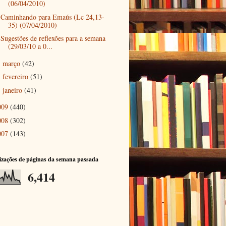
(06/04/2010)
Caminhando para Emaús (Lc 24,13-
35) (07/04/2010)
Sugestões de reflexões para a semana
(29/03/10 a 0...
março
(42)
►
fevereiro
(51)
►
janeiro
(41)
►
009
(440)
008
(302)
007
(143)
izações de páginas da semana passada
6,414