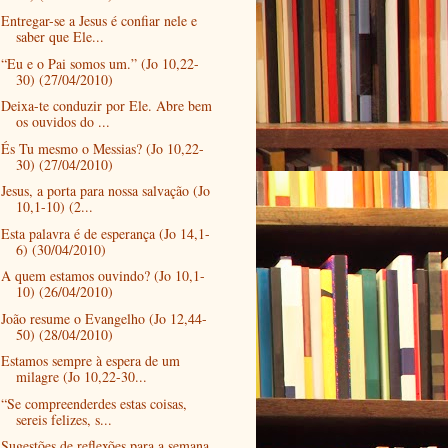
Entregar-se a Jesus é confiar nele e
saber que Ele...
“Eu e o Pai somos um.” (Jo 10,22-
30) (27/04/2010)
Deixa-te conduzir por Ele. Abre bem
os ouvidos do ...
És Tu mesmo o Messias? (Jo 10,22-
30) (27/04/2010)
Jesus, a porta para nossa salvação (Jo
10,1-10) (2...
Esta palavra é de esperança (Jo 14,1-
6) (30/04/2010)
A quem estamos ouvindo? (Jo 10,1-
10) (26/04/2010)
João resume o Evangelho (Jo 12,44-
50) (28/04/2010)
Estamos sempre à espera de um
milagre (Jo 10,22-30...
“Se compreenderdes estas coisas,
sereis felizes, s...
Sugestões de reflexões para a semana