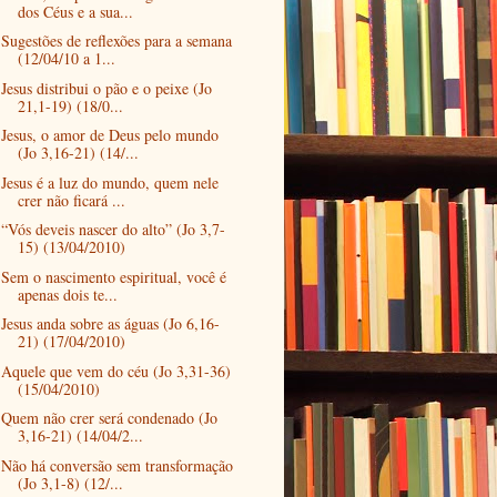
dos Céus e a sua...
Sugestões de reflexões para a semana
(12/04/10 a 1...
Jesus distribui o pão e o peixe (Jo
21,1-19) (18/0...
Jesus, o amor de Deus pelo mundo
(Jo 3,16-21) (14/...
Jesus é a luz do mundo, quem nele
crer não ficará ...
“Vós deveis nascer do alto” (Jo 3,7-
15) (13/04/2010)
Sem o nascimento espiritual, você é
apenas dois te...
Jesus anda sobre as águas (Jo 6,16-
21) (17/04/2010)
Aquele que vem do céu (Jo 3,31-36)
(15/04/2010)
Quem não crer será condenado (Jo
3,16-21) (14/04/2...
Não há conversão sem transformação
(Jo 3,1-8) (12/...