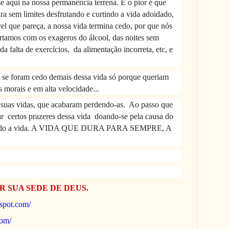
se aqui na nossa permanência terrena. E o pior é que
ra sem limites desfrutando e curtindo a vida adoidado,
el que pareça, a nossa vida termina cedo, por que nós
amos com os exageros do álcool, das noites sem
da falta de exercícios,
da alimentação incorreta, etc, e
á se foram cedo demais dessa vida só porque queriam
s morais e em alta velocidade...
 suas vidas, que acabaram perdendo-as.
Ao passo que
ar
certos prazeres dessa vida
doando-se pela causa do
hando a vida. A VIDA QUE DURA PARA SEMPRE, A
R SUA SEDE DE DEUS.
gspot.com/
com/