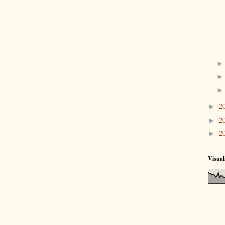
2
►
2
►
2
►
Visual