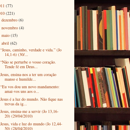
011
(77)
010
(221)
dezembro
(6)
►
novembro
(4)
►
maio
(15)
►
abril
(62)
▼
“Jesus, caminho, verdade e vida.” (Jo
14,1-6) (30/...
“Não se perturbe o vosso coração.
Tende fé em Deus...
Jesus, ensina-nos a ter um coração
manso e humilde...
“Eu vos dou um novo mandamento:
amai-vos uns aos o...
Jesus é a luz do mundo. Não fique nas
trevas da ig...
Jesus, ensina-me a servir (Jo 13,16-
20) (29/04/2010)
Jesus, vida e luz do mundo (Jo 12,44-
50) (28/04/2010)