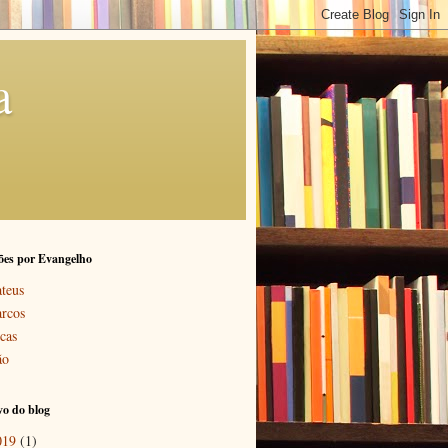
a
ões por Evangelho
teus
rcos
cas
ão
o do blog
019
(1)