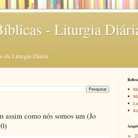
íblicas - Liturgia Diári
 da Liturgia Diária
Reflex
Ma
Ma
Lu
Jo
um assim como nós somos um (Jo
10)
Arquiv
2
►