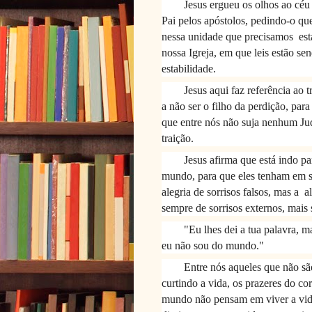
Jesus ergueu os olhos ao céu
Pai pelos apóstolos, pedindo-o qu
nessa unidade que precisamos
est
nossa Igreja, em que leis estão s
estabilidade.
Jesus aqui faz referência ao 
a não ser o filho da perdição, para
que entre nós não suja nenhum Ju
traição.
Jesus afirma que está indo par
mundo, para que eles tenham em si
alegria de sorrisos falsos, mas a
a
sempre de sorrisos externos, mais 
"Eu lhes dei a tua palavra, 
eu não sou do mundo."
Entre nós aqueles que não s
curtindo a vida, os prazeres do co
mundo não pensam em viver a vida