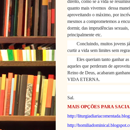
direito, como se a vida se resumis
quanto mais vivemos
dessa manei
aproveitando o máximo, por incrív
mesmos a comprometemos a encurt
dormir, das imprudências sexuais, 
principalmente etc.
Concluindo, muitos jovens j
curtir a vida sem limites sem regra
Eles queriam tanto ganhar as
aqueles que perderam de aproveit
Reino de Deus, acabaram gan
VIDA ETERNA.
Sal.
MAIS OPÇÕES PARA SACIA
http://liturgiadiariacomentada.blo
http://homiliadominical.blogspot.