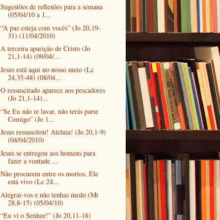
Sugestões de reflexões para a semana
(05/04/10 a 1...
“A paz esteja com vocês” (Jo 20,19-
31) (11/04/2010)
A terceira aparição de Cristo (Jo
21,1-14) (09/04/...
Jesus está aqui no nosso meio (Lc
24,35-48) (08/04...
O ressuscitado aparece aos pescadores
(Jo 21,1-14)...
“Se Eu não te lavar, não terás parte
Comigo” (Jo 1...
Jesus ressuscitou! Aleluia! (Jo 20,1-9)
(04/04/2010)
Jesus se entregou aos homens para
fazer a vontade ...
Não procurem entre os mortos, Ele
está vivo (Lc 24...
Alegrai-vos e não tenhas medo (Mt
28,8-15) (05/04/10)
“Eu vi o Senhor!” (Jo 20,11-18)