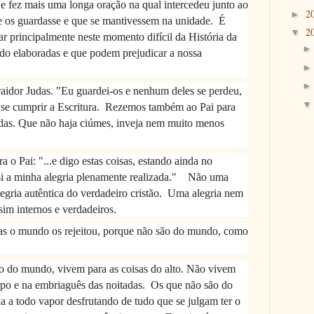
 e fez mais uma longa oração na qual intercedeu junto ao
2
►
e os guardasse e que se mantivessem na unidade.
É
2
▼
ar principalmente neste momento difícil da História da
endo elaboradas e que podem prejudicar a nossa
traidor Judas. "Eu guardei-os e nenhum deles se perdeu,
 se cumprir a Escritura.
Rezemos também ao Pai para
das. Que não haja ciúmes, inveja nem muito menos
a o Pai: "...e digo estas coisas, estando ainda no
 a minha alegria plenamente realizada."
Não uma
legria autêntica do verdadeiro cristão.
Uma alegria nem
sim internos e verdadeiros.
mas o mundo os rejeitou, porque não são do mundo, como
ão do mundo, vivem para as coisas do alto. Não vivem
rpo e na embriaguês das noitadas.
Os que não são do
 a todo vapor desfrutando de tudo que se julgam ter o