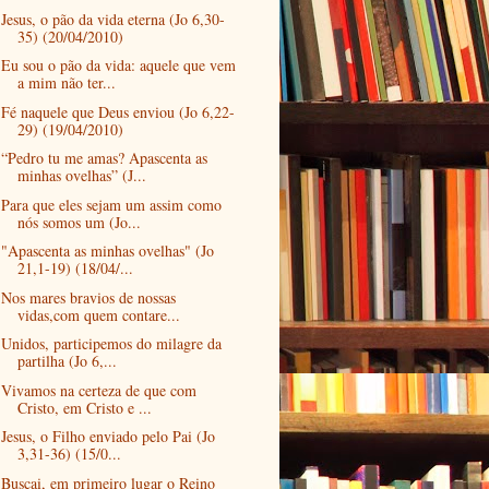
Jesus, o pão da vida eterna (Jo 6,30-
35) (20/04/2010)
Eu sou o pão da vida: aquele que vem
a mim não ter...
Fé naquele que Deus enviou (Jo 6,22-
29) (19/04/2010)
“Pedro tu me amas? Apascenta as
minhas ovelhas” (J...
Para que eles sejam um assim como
nós somos um (Jo...
"Apascenta as minhas ovelhas" (Jo
21,1-19) (18/04/...
Nos mares bravios de nossas
vidas,com quem contare...
Unidos, participemos do milagre da
partilha (Jo 6,...
Vivamos na certeza de que com
Cristo, em Cristo e ...
Jesus, o Filho enviado pelo Pai (Jo
3,31-36) (15/0...
Buscai, em primeiro lugar o Reino