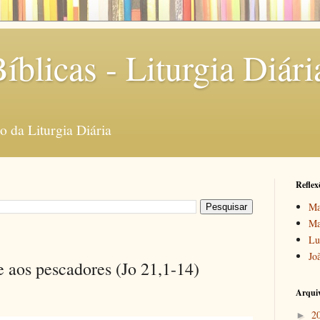
íblicas - Liturgia Diári
 da Liturgia Diária
Reflex
Ma
Ma
Lu
Jo
e aos pescadores (Jo 21,1-14)
Arquiv
2
►