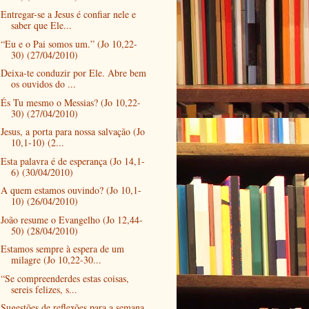
Entregar-se a Jesus é confiar nele e
saber que Ele...
“Eu e o Pai somos um.” (Jo 10,22-
30) (27/04/2010)
Deixa-te conduzir por Ele. Abre bem
os ouvidos do ...
És Tu mesmo o Messias? (Jo 10,22-
30) (27/04/2010)
Jesus, a porta para nossa salvação (Jo
10,1-10) (2...
Esta palavra é de esperança (Jo 14,1-
6) (30/04/2010)
A quem estamos ouvindo? (Jo 10,1-
10) (26/04/2010)
João resume o Evangelho (Jo 12,44-
50) (28/04/2010)
Estamos sempre à espera de um
milagre (Jo 10,22-30...
“Se compreenderdes estas coisas,
sereis felizes, s...
Sugestões de reflexões para a semana