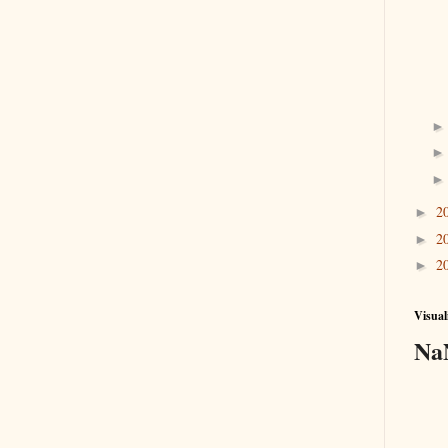
2
►
2
►
2
►
Visual
Na