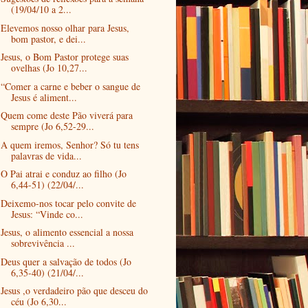
(19/04/10 a 2...
Elevemos nosso olhar para Jesus,
bom pastor, e dei...
Jesus, o Bom Pastor protege suas
ovelhas (Jo 10,27...
“Comer a carne e beber o sangue de
Jesus é aliment...
Quem come deste Pão viverá para
sempre (Jo 6,52-29...
A quem iremos, Senhor? Só tu tens
palavras de vida...
O Pai atrai e conduz ao filho (Jo
6,44-51) (22/04/...
Deixemo-nos tocar pelo convite de
Jesus: “Vinde co...
Jesus, o alimento essencial a nossa
sobrevivência ...
Deus quer a salvação de todos (Jo
6,35-40) (21/04/...
Jesus ,o verdadeiro pão que desceu do
céu (Jo 6,30...