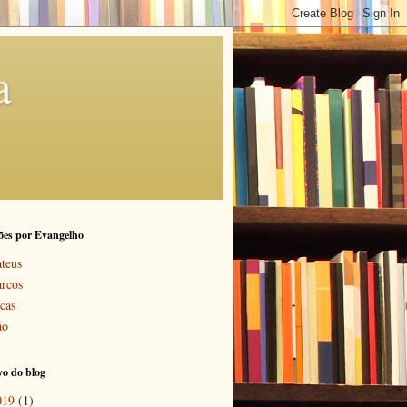
a
ões por Evangelho
teus
rcos
cas
ão
o do blog
019
(1)