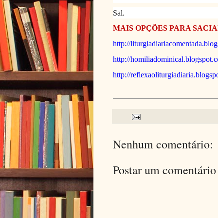
Sal.
MAIS OPÇÕES PARA SACIA
http://liturgiadiariacomentada.blo
http://homiliadominical.blogspot.
http://reflexaoliturgiadiaria.blogs
Nenhum comentário:
Postar um comentário