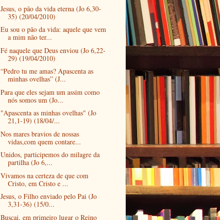
Jesus, o pão da vida eterna (Jo 6,30-
35) (20/04/2010)
Eu sou o pão da vida: aquele que vem
a mim não ter...
Fé naquele que Deus enviou (Jo 6,22-
29) (19/04/2010)
“Pedro tu me amas? Apascenta as
minhas ovelhas” (J...
Para que eles sejam um assim como
nós somos um (Jo...
"Apascenta as minhas ovelhas" (Jo
21,1-19) (18/04/...
Nos mares bravios de nossas
vidas,com quem contare...
Unidos, participemos do milagre da
partilha (Jo 6,...
Vivamos na certeza de que com
Cristo, em Cristo e ...
Jesus, o Filho enviado pelo Pai (Jo
3,31-36) (15/0...
Buscai, em primeiro lugar o Reino