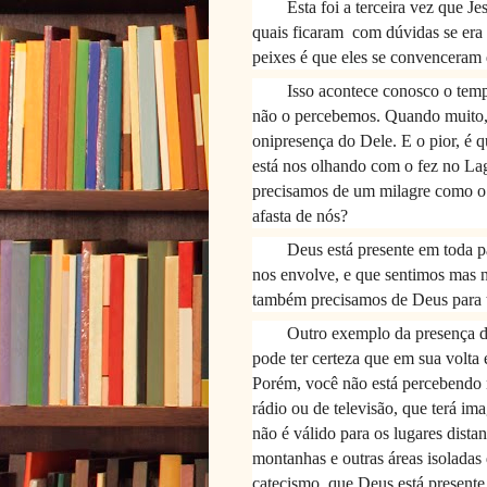
Esta foi a terceira vez que J
quais ficaram
com dúvidas se era
peixes é que eles se convenceram 
Isso acontece conosco o tem
não o percebemos. Quando muito,
onipresença do Dele. E o pior, é
está nos olhando com o fez no Lag
precisamos de um milagre como o 
afasta de nós?
Deus está presente em toda p
nos envolve, e que sentimos mas 
também precisamos de Deus para t
Outro exemplo da presença d
pode ter certeza que em sua volta 
Porém, você não está percebendo n
rádio ou de televisão, que terá im
não é válido para os lugares dista
montanhas e outras áreas isoladas 
catecismo, que Deus está present