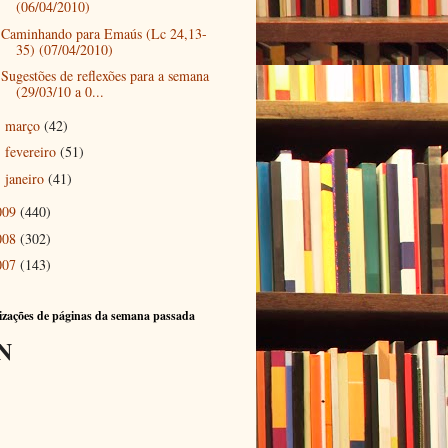
(06/04/2010)
Caminhando para Emaús (Lc 24,13-
35) (07/04/2010)
Sugestões de reflexões para a semana
(29/03/10 a 0...
março
(42)
►
fevereiro
(51)
►
janeiro
(41)
►
009
(440)
008
(302)
007
(143)
izações de páginas da semana passada
N