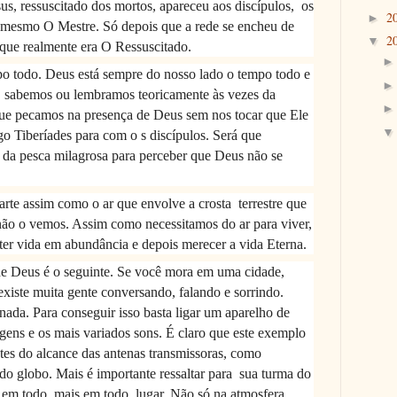
esus, ressuscitado dos mortos, apareceu aos discípulos,
os
2
►
 mesmo O Mestre. Só depois que a rede se encheu de
2
▼
que realmente era O Ressuscitado.
po todo. Deus está sempre do nosso lado o tempo todo e
 sabemos ou lembramos teoricamente às vezes da
 que pecamos na presença de Deus sem nos tocar que Ele
o Tiberíades para com o s discípulos. Será que
da pesca milagrosa para perceber que Deus não se
arte assim como o ar que envolve a crosta
terrestre que
não o vemos. Assim como necessitamos do ar para viver,
er vida em abundância e depois merecer a vida Eterna.
e Deus é o seguinte. Se você mora em uma cidade,
existe muita gente conversando, falando e sorrindo.
ada. Para conseguir isso basta ligar um aparelho de
agens e os mais variados sons. É claro que este exemplo
ntes do alcance das antenas transmissoras, como
do globo. Mais é importante ressaltar para
sua turma do
e em todo, mais em todo
lugar. Não só na atmosfera