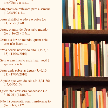
dos Céus e a sua...
Sugestões de reflexões para a semana
(12/04/10 a 1...
Jesus distribui o pão e o peixe (Jo
21,1-19) (18/0...
Jesus, o amor de Deus pelo mundo
(Jo 3,16-21) (14/...
Jesus é a luz do mundo, quem nele
crer não ficará ...
“Vós deveis nascer do alto” (Jo 3,7-
15) (13/04/2010)
Sem o nascimento espiritual, você é
apenas dois te...
Jesus anda sobre as águas (Jo 6,16-
21) (17/04/2010)
Aquele que vem do céu (Jo 3,31-36)
(15/04/2010)
Quem não crer será condenado (Jo
3,16-21) (14/04/2...
Não há conversão sem transformação
(Jo 3,1-8) (12/...