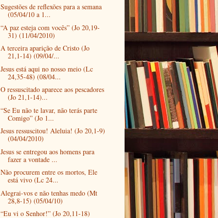
Sugestões de reflexões para a semana
(05/04/10 a 1...
“A paz esteja com vocês” (Jo 20,19-
31) (11/04/2010)
A terceira aparição de Cristo (Jo
21,1-14) (09/04/...
Jesus está aqui no nosso meio (Lc
24,35-48) (08/04...
O ressuscitado aparece aos pescadores
(Jo 21,1-14)...
“Se Eu não te lavar, não terás parte
Comigo” (Jo 1...
Jesus ressuscitou! Aleluia! (Jo 20,1-9)
(04/04/2010)
Jesus se entregou aos homens para
fazer a vontade ...
Não procurem entre os mortos, Ele
está vivo (Lc 24...
Alegrai-vos e não tenhas medo (Mt
28,8-15) (05/04/10)
“Eu vi o Senhor!” (Jo 20,11-18)