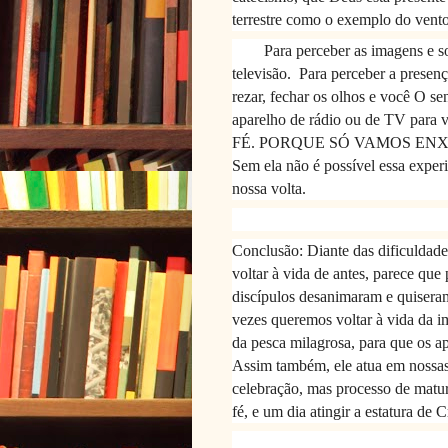
terrestre como o exemplo do vento
Para perceber as imagens e so
televisão.
Para perceber a presenç
rezar, fechar os olhos e você O s
aparelho de rádio ou de TV para v
FÉ. PORQUE SÓ VAMOS ENX
Sem ela não é possível essa exper
nossa volta.
Conclusão: Diante das dificuldade
voltar à vida de antes, parece qu
discípulos desanimaram e quiseram
vezes queremos voltar à vida da i
da pesca milagrosa, para que os a
Assim também, ele atua em nossas 
celebração, mas processo de matu
fé, e um dia atingir a estatura de