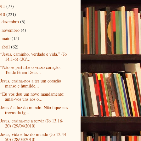
011
(77)
010
(221)
dezembro
(6)
►
novembro
(4)
►
maio
(15)
►
abril
(62)
▼
“Jesus, caminho, verdade e vida.” (Jo
14,1-6) (30/...
“Não se perturbe o vosso coração.
Tende fé em Deus...
Jesus, ensina-nos a ter um coração
manso e humilde...
“Eu vos dou um novo mandamento:
amai-vos uns aos o...
Jesus é a luz do mundo. Não fique nas
trevas da ig...
Jesus, ensina-me a servir (Jo 13,16-
20) (29/04/2010)
Jesus, vida e luz do mundo (Jo 12,44-
50) (28/04/2010)