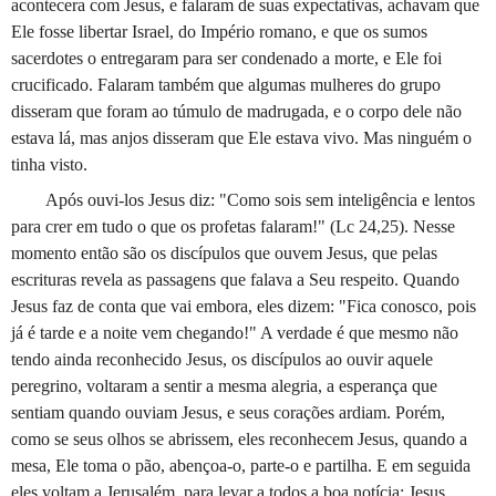
acontecera com Jesus, e falaram de suas expectativas, achavam que
Ele fosse libertar Israel, do Império romano, e que os sumos
sacerdotes o entregaram para ser condenado a morte, e Ele foi
crucificado. Falaram também que algumas mulheres do grupo
disseram que foram ao túmulo de madrugada, e o corpo dele não
estava lá, mas anjos disseram que Ele estava vivo. Mas ninguém o
tinha visto.
Após ouvi-los Jesus diz: "Como sois sem inteligência e lentos
para crer em tudo o que os profetas falaram!" (Lc 24,25). Nesse
momento então são os discípulos que ouvem Jesus, que pelas
escrituras revela as passagens que falava a Seu respeito. Quando
Jesus faz de conta que vai embora, eles dizem: "Fica conosco, pois
já é tarde e a noite vem chegando!" A verdade é que mesmo não
tendo ainda reconhecido Jesus, os discípulos ao ouvir aquele
peregrino, voltaram a sentir a mesma alegria, a esperança que
sentiam quando ouviam Jesus, e seus corações ardiam. Porém,
como se seus olhos se abrissem, eles reconhecem Jesus, quando a
mesa, Ele toma o pão, abençoa-o, parte-o e partilha. E em seguida
eles voltam a Jerusalém, para levar a todos a boa notícia: Jesus