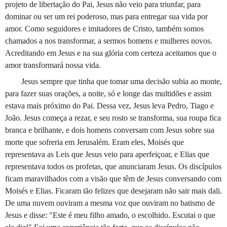
projeto de libertação do Pai, Jesus não veio para triunfar, para
dominar ou ser um rei poderoso, mas para entregar sua vida por
amor. Como seguidores e imitadores de Cristo, também somos
chamados a nos transformar, a sermos homens e mulheres novos.
Acreditando em Jesus e na sua glória com certeza aceitamos que o
amor transformará nossa vida.
Jesus sempre que tinha que tomar uma decisão subia ao monte,
para fazer suas orações, a noite, só e longe das multidões e assim
estava mais próximo do Pai. Dessa vez, Jesus leva Pedro, Tiago e
João. Jesus começa a rezar, e seu rosto se transforma, sua roupa fica
branca e brilhante, e dois homens conversam com Jesus sobre sua
morte que sofreria em Jerusalém. Eram eles, Moisés que
representava as Leis que Jesus veio para aperfeiçoar, e Elias que
representava todos os profetas, que anunciaram Jesus. Os discípulos
ficam maravilhados com a visão que têm de Jesus conversando com
Moisés e Elias. Ficaram tão felizes que desejaram não sair mais dali.
De uma nuvem ouviram a mesma voz que ouviram no batismo de
Jesus e disse: "Este é meu filho amado, o escolhido. Escutai o que