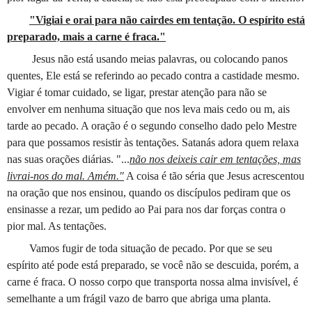
"Vigiai e orai para não cairdes em tentação. O espírito está
preparado, mais a carne é fraca."
Jesus não está usando meias palavras, ou colocando panos
quentes, Ele está se referindo ao pecado contra a castidade mesmo.
Vigiar é tomar cuidado, se ligar, prestar atenção para não se
envolver em nenhuma situação que nos leva mais cedo ou m, ais
tarde ao pecado. A oração é o segundo conselho dado pelo Mestre
para que possamos resistir às tentações. Satanás adora quem relaxa
nas suas orações diárias. "...
não nos deixeis cair em tentações, mas
livrai-nos do mal. Amém."
A coisa é tão séria que Jesus acrescentou
na oração que nos ensinou, quando os discípulos pediram que os
ensinasse a rezar, um pedido ao Pai para nos dar forças contra o
pior mal. As tentações.
Vamos fugir de toda situação de pecado. Por que se seu
espírito até pode está preparado, se você não se descuida, porém, a
carne é fraca. O nosso corpo que transporta nossa alma invisível, é
semelhante a um frágil vazo de barro que abriga uma planta.