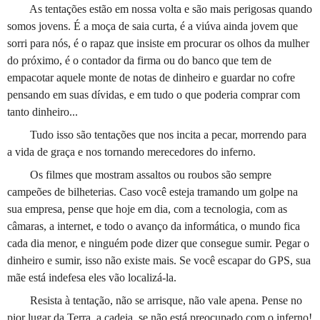
As tentações estão em nossa volta e são mais perigosas quando
somos jovens. É a moça de saia curta, é a viúva ainda jovem que
sorri para nós, é o rapaz que insiste em procurar os olhos da mulher
do próximo, é o contador da firma ou do banco que tem de
empacotar aquele monte de notas de dinheiro e guardar no cofre
pensando em suas dívidas, e em tudo o que poderia comprar com
tanto dinheiro...
Tudo isso são tentações que nos incita a pecar, morrendo para
a vida de graça e nos tornando merecedores do inferno.
Os filmes que mostram assaltos ou roubos são sempre
campeões de bilheterias. Caso você esteja tramando um golpe na
sua empresa, pense que hoje em dia, com a tecnologia, com as
câmaras, a internet, e todo o avanço da informática, o mundo fica
cada dia menor, e ninguém pode dizer que consegue sumir. Pegar o
dinheiro e sumir, isso não existe mais. Se você escapar do GPS, sua
mãe está indefesa eles vão localizá-la.
Resista à tentação, não se arrisque, não vale apena. Pense no
pior lugar da Terra, a cadeia, se não está preocupado com o inferno!