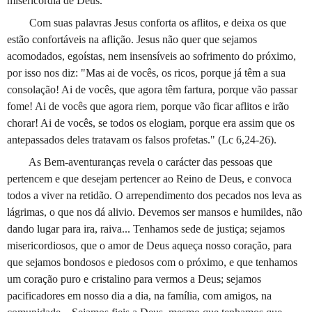
misericórdia de Deus.
Com suas palavras Jesus conforta os aflitos, e deixa os que
estão confortáveis na aflição. Jesus não quer que sejamos
acomodados, egoístas, nem insensíveis ao sofrimento do próximo,
por isso nos diz: "Mas ai de vocês, os ricos, porque já têm a sua
consolação! Ai de vocês, que agora têm fartura, porque vão passar
fome! Ai de vocês que agora riem, porque vão ficar aflitos e irão
chorar! Ai de vocês, se todos os elogiam, porque era assim que os
antepassados deles tratavam os falsos profetas." (Lc 6,24-26).
As Bem-aventuranças revela o carácter das pessoas que
pertencem e que desejam pertencer ao Reino de Deus, e convoca
todos a viver na retidão. O arrependimento dos pecados nos leva as
lágrimas, o que nos dá alivio. Devemos ser mansos e humildes, não
dando lugar para ira, raiva... Tenhamos sede de justiça; sejamos
misericordiosos, que o amor de Deus aqueça nosso coração, para
que sejamos bondosos e piedosos com o próximo, e que tenhamos
um coração puro e cristalino para vermos a Deus; sejamos
pacificadores em nosso dia a dia, na família, com amigos, na