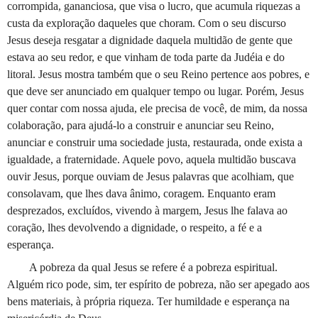
corrompida, gananciosa, que visa o lucro, que acumula riquezas a
custa da exploração daqueles que choram. Com o seu discurso
Jesus deseja resgatar a dignidade daquela multidão de gente que
estava ao seu redor, e que vinham de toda parte da Judéia e do
litoral. Jesus mostra também que o seu Reino pertence aos pobres, e
que deve ser anunciado em qualquer tempo ou lugar. Porém, Jesus
quer contar com nossa ajuda, ele precisa de você, de mim, da nossa
colaboração, para ajudá-lo a construir e anunciar seu Reino,
anunciar e construir uma sociedade justa, restaurada, onde exista a
igualdade, a fraternidade. Aquele povo, aquela multidão buscava
ouvir Jesus, porque ouviam de Jesus palavras que acolhiam, que
consolavam, que lhes dava ânimo, coragem. Enquanto eram
desprezados, excluídos, vivendo à margem, Jesus lhe falava ao
coração, lhes devolvendo a dignidade, o respeito, a fé e a
esperança.
A pobreza da qual Jesus se refere é a pobreza espiritual.
Alguém rico pode, sim, ter espírito de pobreza, não ser apegado aos
bens materiais, à própria riqueza. Ter humildade e esperança na