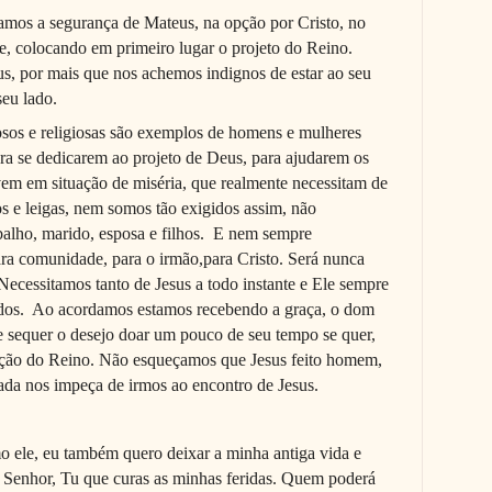
amos a segurança de Mateus, na opção por Cristo, no
de, colocando em primeiro lugar o projeto do Reino.
s, por mais que nos achemos indignos de estar ao seu
seu lado.
iosos e religiosas são exemplos de homens e mulheres
ra se dedicarem ao projeto de Deus, para ajudarem os
vem em situação de miséria, que realmente necessitam de
os e leigas, nem somos tão exigidos assim, não
balho, marido, esposa e filhos. E nem sempre
ra comunidade, para o irmão,para Cristo. Será nunca
ecessitamos tanto de Jesus a todo instante e Ele sempre
odos. Ao acordamos estamos recebendo a graça, o dom
te sequer o desejo doar um pouco de seu tempo se quer,
rução do Reino. Não esqueçamos que Jesus feito homem,
ada nos impeça de irmos ao encontro de Jesus.
ele, eu também quero deixar a minha antiga vida e
, Senhor, Tu que curas as minhas feridas. Quem poderá