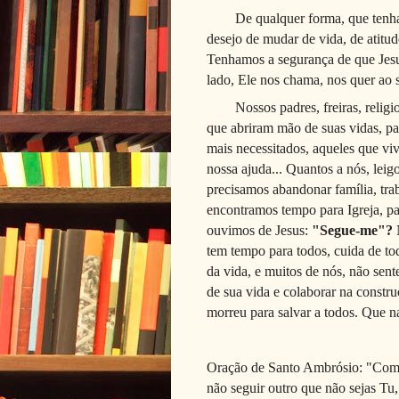
De qualquer forma, que tenh
desejo de mudar de vida, de atitu
Tenhamos a segurança de que Jesu
lado, Ele nos chama, nos quer ao 
Nossos padres, freiras, relig
que abriram mão de suas vidas, pa
mais necessitados, aqueles que vi
nossa ajuda... Quantos a nós, leig
precisamos abandonar família, tra
encontramos tempo para Igreja, pa
ouvimos de Jesus:
"Segue-me"?
N
tem tempo para todos, cuida de t
da vida, e muitos de nós, não sen
de sua vida e colaborar na const
morreu para salvar a todos. Que n
Oração de Santo Ambrósio: "Como 
não seguir outro que não sejas Tu