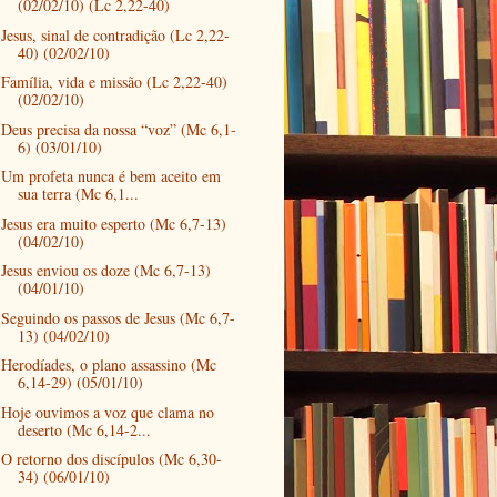
(02/02/10) (Lc 2,22-40)
Jesus, sinal de contradição (Lc 2,22-
40) (02/02/10)
Família, vida e missão (Lc 2,22-40)
(02/02/10)
Deus precisa da nossa “voz” (Mc 6,1-
6) (03/01/10)
Um profeta nunca é bem aceito em
sua terra (Mc 6,1...
Jesus era muito esperto (Mc 6,7-13)
(04/02/10)
Jesus enviou os doze (Mc 6,7-13)
(04/01/10)
Seguindo os passos de Jesus (Mc 6,7-
13) (04/02/10)
Herodíades, o plano assassino (Mc
6,14-29) (05/01/10)
Hoje ouvimos a voz que clama no
deserto (Mc 6,14-2...
O retorno dos discípulos (Mc 6,30-
34) (06/01/10)