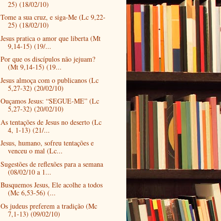
25) (18/02/10)
Tome a sua cruz, e siga-Me (Lc 9,22-
25) (18/02/10)
Jesus pratica o amor que liberta (Mt
9,14-15) (19/...
Por que os discípulos não jejuam?
(Mt 9,14-15) (19...
Jesus almoça com o publicanos (Lc
5,27-32) (20/02/10)
Ouçamos Jesus: “SEGUE-ME” (Lc
5,27-32) (20/02/10)
As tentações de Jesus no deserto (Lc
4, 1-13) (21/...
Jesus, humano, sofreu tentações e
venceu o mal (Lc...
Sugestões de reflexões para a semana
(08/02/10 a 1...
Busquemos Jesus, Ele acolhe a todos
(Mc 6,53-56) (...
Os judeus preferem a tradição (Mc
7,1-13) (09/02/10)