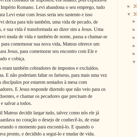
2
►
o Império Romano. Levi abandona o seu emprego, tudo
2
▼
ra Levi estar com Jesus seria seu sustento e isso
evi deixa para trás também, uma vida de pecado, de
, e sua vida é transformada ao dizer sim a Jesus. Uma
 Levi muda de vida e também de nome, passa a chamar-se
E para comemorar sua nova vida, Mateus oferece um
para Jesus, para comemorar seu encontro com Ele e
cado e cobiça.
s eram também cobradores de impostos e excluídos.
ha. E não poderiam faltar os fariseus, para mais uma vez
us discípulos por estarem sentados à mesa com
adores. E Jesus responde dizendo que não veio para os
 doentes, e chamar os pecadores que precisam de
 e salvar a todos.
l Mateus decidir largar tudo, talvez como nós ele já
 guardava no coração o desejo de conhecê-lo, de estar
esperando o momento para encontrá-lo. E quando o
va pronto, e decidido a segui-lo e mudar de vida.