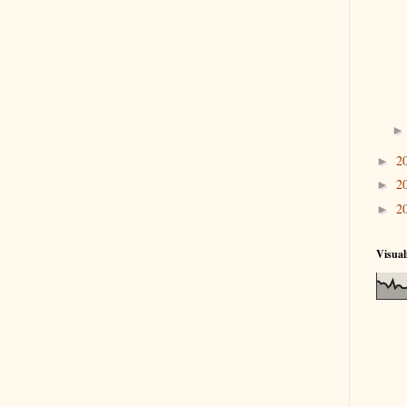
2
►
2
►
2
►
Visual