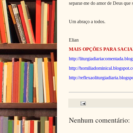
separar-me do amor de Deus que s
Um abraço a todos.
Elian
MAIS OPÇÕES PARA SACIA
http://liturgiadiariacomentada.blo
http://homiliadominical.blogspot.
http://reflexaoliturgiadiaria.blogs
Nenhum comentário: