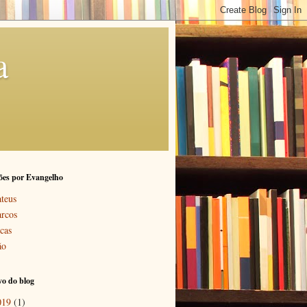
a
ões por Evangelho
teus
rcos
cas
ão
o do blog
019
(1)