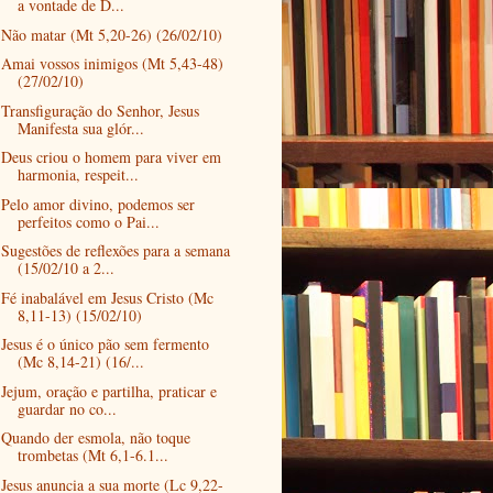
a vontade de D...
Não matar (Mt 5,20-26) (26/02/10)
Amai vossos inimigos (Mt 5,43-48)
(27/02/10)
Transfiguração do Senhor, Jesus
Manifesta sua glór...
Deus criou o homem para viver em
harmonia, respeit...
Pelo amor divino, podemos ser
perfeitos como o Pai...
Sugestões de reflexões para a semana
(15/02/10 a 2...
Fé inabalável em Jesus Cristo (Mc
8,11-13) (15/02/10)
Jesus é o único pão sem fermento
(Mc 8,14-21) (16/...
Jejum, oração e partilha, praticar e
guardar no co...
Quando der esmola, não toque
trombetas (Mt 6,1-6.1...
Jesus anuncia a sua morte (Lc 9,22-