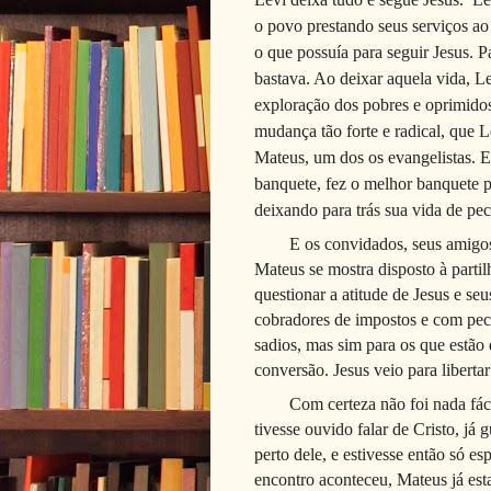
o povo prestando seus serviços a
o que possuía para seguir Jesus. Pa
bastava. Ao deixar aquela vida, L
exploração dos pobres e oprimidos
mudança tão forte e radical, que
Mateus, um dos os evangelistas. 
banquete, fez o melhor banquete 
deixando para trás sua vida de pe
E os convidados, seus amigo
Mateus se mostra disposto à partil
questionar a atitude de Jesus e se
cobradores de impostos e com pec
sadios, mas sim para os que estão
conversão. Jesus veio para libertar
Com certeza não foi nada fáci
tivesse ouvido falar de Cristo, já
perto dele, e estivesse então só 
encontro aconteceu, Mateus já esta