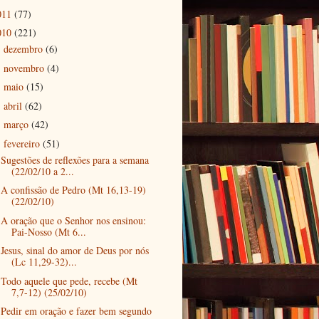
011
(77)
010
(221)
dezembro
(6)
►
novembro
(4)
►
maio
(15)
►
abril
(62)
►
março
(42)
►
fevereiro
(51)
▼
Sugestões de reflexões para a semana
(22/02/10 a 2...
A confissão de Pedro (Mt 16,13-19)
(22/02/10)
A oração que o Senhor nos ensinou:
Pai-Nosso (Mt 6...
Jesus, sinal do amor de Deus por nós
(Lc 11,29-32)...
Todo aquele que pede, recebe (Mt
7,7-12) (25/02/10)
Pedir em oração e fazer bem segundo