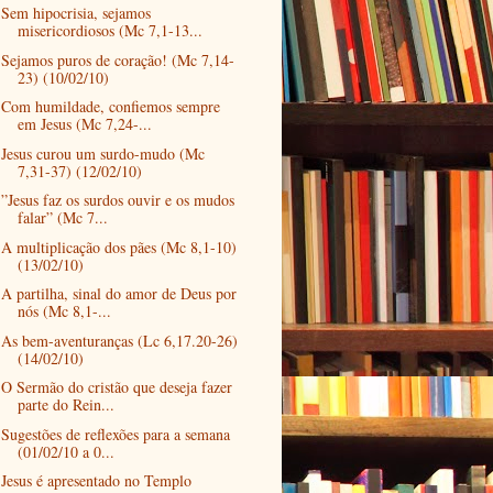
Sem hipocrisia, sejamos
misericordiosos (Mc 7,1-13...
Sejamos puros de coração! (Mc 7,14-
23) (10/02/10)
Com humildade, confiemos sempre
em Jesus (Mc 7,24-...
Jesus curou um surdo-mudo (Mc
7,31-37) (12/02/10)
”Jesus faz os surdos ouvir e os mudos
falar” (Mc 7...
A multiplicação dos pães (Mc 8,1-10)
(13/02/10)
A partilha, sinal do amor de Deus por
nós (Mc 8,1-...
As bem-aventuranças (Lc 6,17.20-26)
(14/02/10)
O Sermão do cristão que deseja fazer
parte do Rein...
Sugestões de reflexões para a semana
(01/02/10 a 0...
Jesus é apresentado no Templo