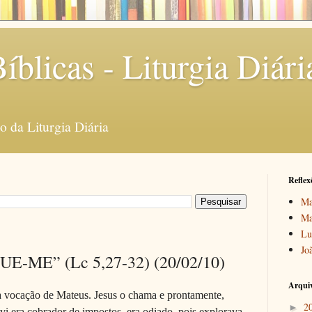
íblicas - Liturgia Diári
 da Liturgia Diária
Reflex
Ma
Ma
Lu
Jo
UE-ME” (Lc 5,27-32) (20/02/10)
Arquiv
a vocação de Mateus. Jesus o chama e prontamente,
2
►
vi era cobrador de impostos, era odiado, pois explorava