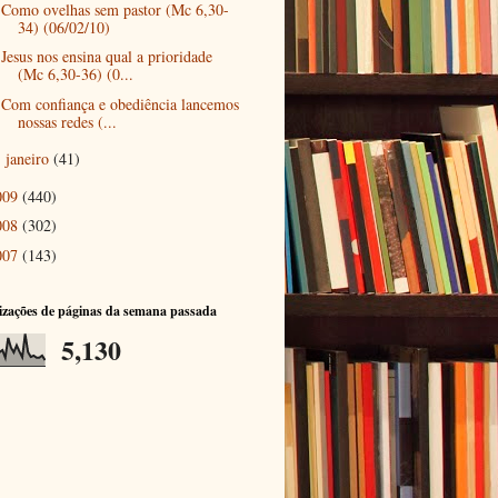
Como ovelhas sem pastor (Mc 6,30-
34) (06/02/10)
Jesus nos ensina qual a prioridade
(Mc 6,30-36) (0...
Com confiança e obediência lancemos
nossas redes (...
janeiro
(41)
►
009
(440)
008
(302)
007
(143)
izações de páginas da semana passada
5,130