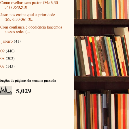
Como ovelhas sem pastor (Mc 6,30-
34) (06/02/10)
Jesus nos ensina qual a prioridade
(Mc 6,30-36) (0...
Com confiança e obediência lancemos
nossas redes (...
janeiro
(41)
►
009
(440)
008
(302)
007
(143)
izações de páginas da semana passada
5,029