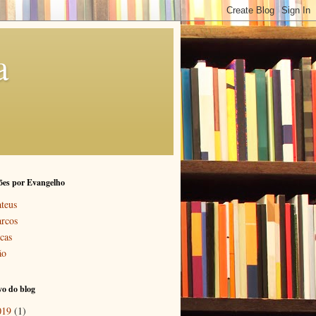
a
ões por Evangelho
teus
rcos
cas
ão
o do blog
019
(1)