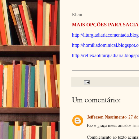
Elian
MAIS OPÇÕES PARA SACIA
http://liturgiadiariacomentada.blo
http://homiliadominical.blogspot.
http://reflexaoliturgiadiaria.blogs
Um comentário:
Jefferson Nascimento
27 de
Paz e graça meus amados irmã
Complemento ao texto acima!