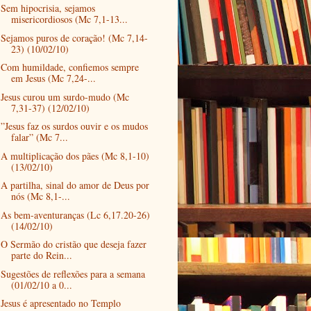
Sem hipocrisia, sejamos
misericordiosos (Mc 7,1-13...
Sejamos puros de coração! (Mc 7,14-
23) (10/02/10)
Com humildade, confiemos sempre
em Jesus (Mc 7,24-...
Jesus curou um surdo-mudo (Mc
7,31-37) (12/02/10)
”Jesus faz os surdos ouvir e os mudos
falar” (Mc 7...
A multiplicação dos pães (Mc 8,1-10)
(13/02/10)
A partilha, sinal do amor de Deus por
nós (Mc 8,1-...
As bem-aventuranças (Lc 6,17.20-26)
(14/02/10)
O Sermão do cristão que deseja fazer
parte do Rein...
Sugestões de reflexões para a semana
(01/02/10 a 0...
Jesus é apresentado no Templo