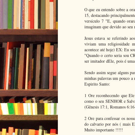
O que eu entendo sobre a ora
15, destacando principalment
versículo 7 "E, quando orar
imaginam que devido ao seu m
Jesus estava se referindo ao
viviam uma religiosidade m
acontece até hoje) EX: Eu sou
"Quando o certo seria sou CR
ser imitador dEle, pois é um
Sendo assim segue alguns pas
minhas palavras um pouco a 
Espirito Santo:
1 Ore reconhecendo que Ele 
como o seu SENHOR e Salvad
(Gênesis 17:1, Romanos 6:16
2 Ore para confessar os noss
do calvario por nós ( mais 
Muito importante !!!!!