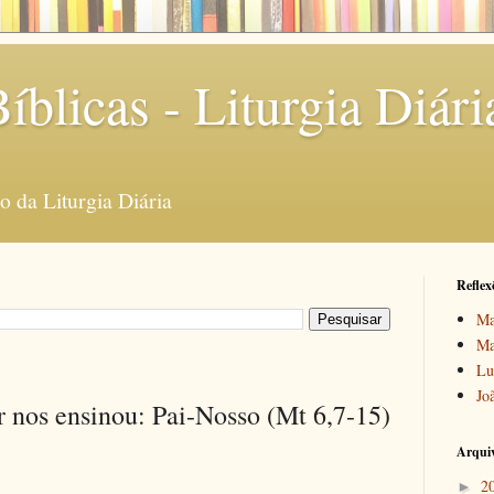
íblicas - Liturgia Diári
 da Liturgia Diária
Reflex
Ma
Ma
Lu
Jo
 nos ensinou: Pai-Nosso (Mt 6,7-15)
Arquiv
2
►