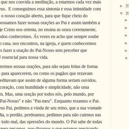
que nos convida a meditação, a estarmos cada vez mais
2
►
eus.
E conseguimos essa sintonia e essa intimidade com
2
▼
o nosso coração aberto, para que fique cheio do
 possamos fazer nossas orações ao Pai e assim também a
 Cristo nos orienta, no ensina as orara corretamente,
todos conhecemos. Ás vezes eu acho que sempre soube
m casa, nos encontros, na igreja, e quem conhecermos
 fazer a oração do Pai-Nosso sem perceber que
essencial para nossa vida.
zermos nossas orações, para não sejam feitas de forma
us para aparecerem, ou como os pagãos que rezavam
creditavam que assim de alguma forma seriam ouvidos.
coração, com humildade e simplicidade, não uma
im. Mas, uma oração por todos nós, pelo mundo, por
 "Pai-Nosso" e não "Pai-meu". Enquanto rezamos o Pai-
s Pai, pedimos a vinda de seu reino, que a sua vontade
 dia, o perdão, perdoamos, pedimos para não cairmos nas
de todo mal, das opressões do mundo. O Pai sabe de todas
espera peçamos, que digamos o que estamos precisando