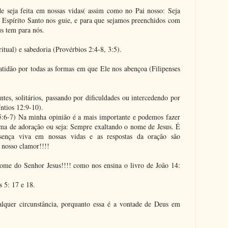
e seja feita em nossas vidas( assim como no Pai nosso: Seja
u Espírito Santo nos guie, e para que sejamos preenchidos com
us tem para nós.
itual) e sabedoria (Provérbios 2:4-8, 3:5).
tidão por todas as formas em que Ele nos abençoa (Filipenses
tes, solitários, passando por dificuldades ou intercedendo por
ntios 12:9-10).
:6-7) Na minha opinião é a mais importante e podemos fazer
ma de adoração ou seja: Sempre exaltando o nome de Jesus. É
sença viva em nossas vidas e as respostas da oração são
 nosso clamor!!!!
me do Senhor Jesus!!!! como nos ensina o livro de João 14:
s 5: 17 e 18.
lquer circunstância, porquanto essa é a vontade de Deus em