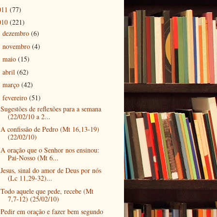
011
(77)
010
(221)
dezembro
(6)
►
novembro
(4)
►
maio
(15)
►
abril
(62)
►
março
(42)
►
fevereiro
(51)
▼
Sugestões de reflexões para a semana
(22/02/10 a 2...
A confissão de Pedro (Mt 16,13-19)
(22/02/10)
A oração que o Senhor nos ensinou:
Pai-Nosso (Mt 6...
Jesus, sinal do amor de Deus por nós
(Lc 11,29-32)...
Todo aquele que pede, recebe (Mt
7,7-12) (25/02/10)
Pedir em oração e fazer bem segundo