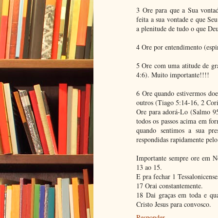
3 Ore para que a Sua vontad
feita a sua vontade e que Se
a plenitude de tudo o que De
4 Ore por entendimento (espir
5 Ore com uma atitude de gra
4:6). Muito importante!!!!
6 Ore quando estivermos doen
outros (Tiago 5:14-16, 2 Corí
Ore para adorá-Lo (Salmo 95
todos os passos acima em for
quando sentimos a sua pre
respondidas rapidamente pelo
Importante sempre ore em No
13 ao 15.
E pra fechar 1 Tessalonicense
17 Orai constantemente.
18 Dai graças em toda e qua
Cristo Jesus para convosco.
Responder