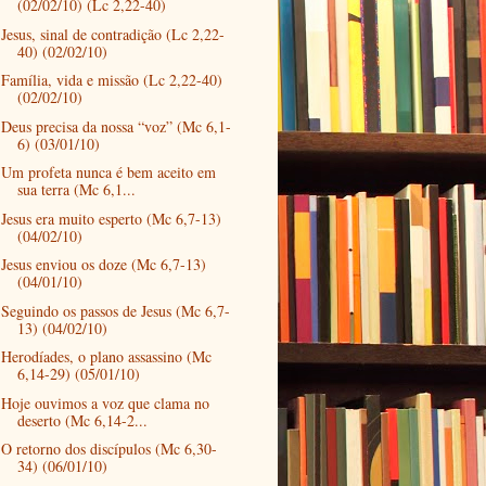
(02/02/10) (Lc 2,22-40)
Jesus, sinal de contradição (Lc 2,22-
40) (02/02/10)
Família, vida e missão (Lc 2,22-40)
(02/02/10)
Deus precisa da nossa “voz” (Mc 6,1-
6) (03/01/10)
Um profeta nunca é bem aceito em
sua terra (Mc 6,1...
Jesus era muito esperto (Mc 6,7-13)
(04/02/10)
Jesus enviou os doze (Mc 6,7-13)
(04/01/10)
Seguindo os passos de Jesus (Mc 6,7-
13) (04/02/10)
Herodíades, o plano assassino (Mc
6,14-29) (05/01/10)
Hoje ouvimos a voz que clama no
deserto (Mc 6,14-2...
O retorno dos discípulos (Mc 6,30-
34) (06/01/10)