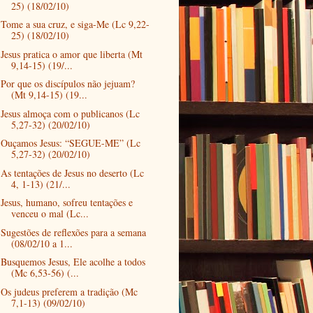
25) (18/02/10)
Tome a sua cruz, e siga-Me (Lc 9,22-
25) (18/02/10)
Jesus pratica o amor que liberta (Mt
9,14-15) (19/...
Por que os discípulos não jejuam?
(Mt 9,14-15) (19...
Jesus almoça com o publicanos (Lc
5,27-32) (20/02/10)
Ouçamos Jesus: “SEGUE-ME” (Lc
5,27-32) (20/02/10)
As tentações de Jesus no deserto (Lc
4, 1-13) (21/...
Jesus, humano, sofreu tentações e
venceu o mal (Lc...
Sugestões de reflexões para a semana
(08/02/10 a 1...
Busquemos Jesus, Ele acolhe a todos
(Mc 6,53-56) (...
Os judeus preferem a tradição (Mc
7,1-13) (09/02/10)