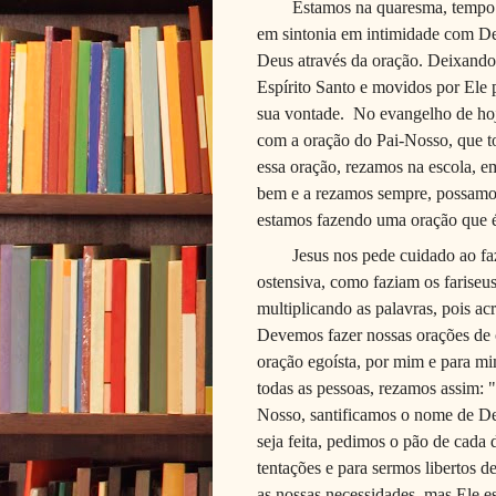
Estamos na quaresma, tempo 
em sintonia em intimidade com D
Deus através da oração. Deixando 
Espírito Santo e movidos por Ele
sua vontade.
No evangelho de hoje
com a oração do Pai-Nosso, que 
essa oração, rezamos na escola, e
bem e a rezamos sempre, possamos
estamos fazendo uma oração que é 
Jesus nos pede cuidado ao fa
ostensiva, como faziam os farise
multiplicando as palavras, pois a
Devemos fazer nossas orações de 
oração egoísta, por mim e para m
todas as pessoas, rezamos assim:
Nosso, santificamos o nome de Deu
seja feita, pedimos o pão de cada
tentações e para sermos libertos 
as nossas necessidades, mas Ele 