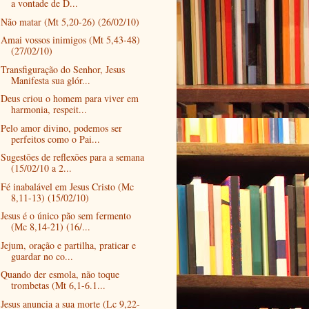
a vontade de D...
Não matar (Mt 5,20-26) (26/02/10)
Amai vossos inimigos (Mt 5,43-48)
(27/02/10)
Transfiguração do Senhor, Jesus
Manifesta sua glór...
Deus criou o homem para viver em
harmonia, respeit...
Pelo amor divino, podemos ser
perfeitos como o Pai...
Sugestões de reflexões para a semana
(15/02/10 a 2...
Fé inabalável em Jesus Cristo (Mc
8,11-13) (15/02/10)
Jesus é o único pão sem fermento
(Mc 8,14-21) (16/...
Jejum, oração e partilha, praticar e
guardar no co...
Quando der esmola, não toque
trombetas (Mt 6,1-6.1...
Jesus anuncia a sua morte (Lc 9,22-