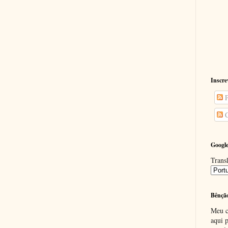
Inscre
P
C
Google
Transl
Bênçã
Meu c
aqui p