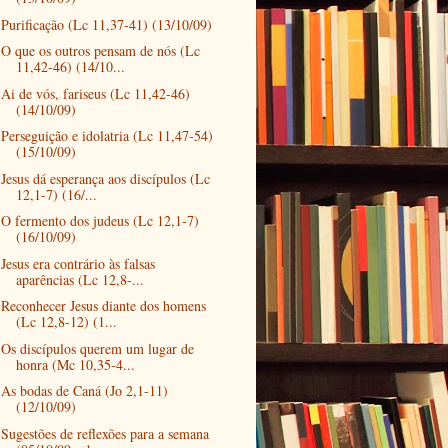
Purificação (Lc 11,37-41) (13/10/09)
O que os outros pensam de nós (Lc
11,42-46) (14/10...
Ai de vós, fariseus (Lc 11,42-46)
(14/10/09)
Perseguição e idolatria (Lc 11,47-54)
(15/10/09)
Jesus dá esperança aos discípulos (Lc
12,1-7) (16/...
O fermento dos judeus (Lc 12,1-7)
(16/10/09)
Jesus era contrário às falsas
aparências (Lc 12,8-...
Reconhecer Jesus diante dos homens
(Lc 12,8-12) (1...
Os discípulos querem um lugar de
honra (Mc 10,35-4...
As bodas de Caná (Jo 2,1-11)
(12/10/09)
Sugestões de reflexões para a semana