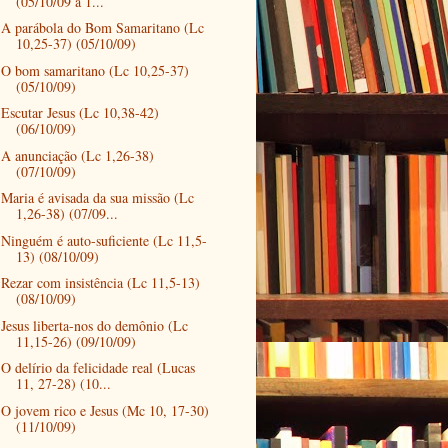
(05/10/09 a 1...
A parábola do Bom Samaritano (Lc
10,25-37) (05/10/09)
O bom samaritano (Lc 10,25-37)
(05/10/09)
Escutar Jesus (Lc 10,38-42)
(06/10/09)
A anunciação (Lc 1,26-38)
(07/10/09)
Maria é avisada da sua missão (Lc
1,26-38) (07/09...
Ninguém é auto-suficiente (Lc 11,5-
13) (08/10/09)
Rezar com insistência (Lc 11,5-13)
(08/10/09)
Jesus liberta-nos do demônio (Lc
11,15-26) (09/10/09)
O delírio da felicidade real (Lucas
11, 27-28) (10...
O jovem rico e Jesus (Mc 10, 17-30)
(11/10/09)