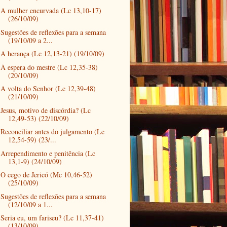
A mulher encurvada (Lc 13,10-17)
(26/10/09)
Sugestões de reflexões para a semana
(19/10/09 a 2...
A herança (Lc 12,13-21) (19/10/09)
À espera do mestre (Lc 12,35-38)
(20/10/09)
A volta do Senhor (Lc 12,39-48)
(21/10/09)
Jesus, motivo de discórdia? (Lc
12,49-53) (22/10/09)
Reconciliar antes do julgamento (Lc
12,54-59) (23/...
Arrependimento e penitência (Lc
13,1-9) (24/10/09)
O cego de Jericó (Mc 10,46-52)
(25/10/09)
Sugestões de reflexões para a semana
(12/10/09 a 1...
Seria eu, um fariseu? (Lc 11,37-41)
(13/10/09)