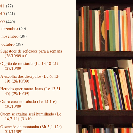
011
(77)
010
(221)
009
(440)
dezembro
(40)
►
novembro
(39)
►
outubro
(39)
▼
Sugestões de reflexões para a semana
(26/10/09 a 0...
O grão de mostarda (Lc 13,18-21)
(27/10/09)
A escolha dos discípulos (Lc 6, 12-
19) (28/10/09)
Herodes quer matar Jesus (Lc 13,31-
35) (29/10/09)
Outra cura no sábado (Lc 14,1-6)
(30/10/09)
Quem se exaltar será humilhado (Lc
14,7-11) (31/10...
O sermão da montanha (Mt 5,1-12a)
(01/11/09)