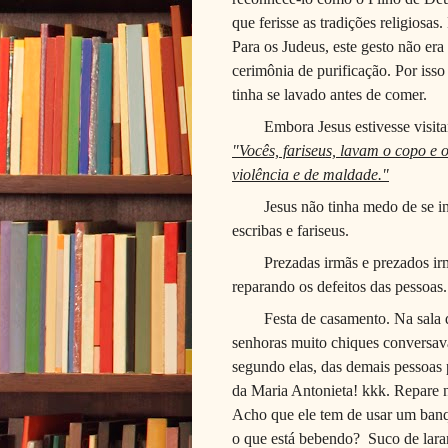
que ferisse as tradições religiosas
Para os Judeus, este gesto não er
cerimônia de purificação. Por iss
tinha se lavado antes de comer.
Embora Jesus estivesse visi
"Vocês, fariseus, lavam o copo e 
violência e de maldade."
Jesus não tinha medo de se in
escribas e fariseus.
Prezadas irmãs e prezados ir
reparando os defeitos das pessoas.
Festa de casamento. Na sala 
senhoras muito chiques conversava
segundo elas, das demais pessoas 
da Maria Antonieta! kkk. Repare n
Acho que ele tem de usar um ban
o que está bebendo?
Suco de lara