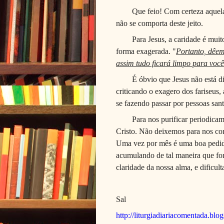
Que feio! Com certeza aquela
não se comporta deste jeito.
Para Jesus, a caridade é muit
forma exagerada. "
Portanto, dêem
assim tudo ficará limpo para você
É óbvio que Jesus não está d
criticando o exagero dos fariseus, 
se fazendo passar por pessoas sant
Para nos purificar periodicam
Cristo. Não deixemos para nos co
Uma vez por mês é uma boa pedida
acumulando de tal maneira que f
claridade da nossa alma, e dificul
Sal
http://liturgiadiariacomentada.blo