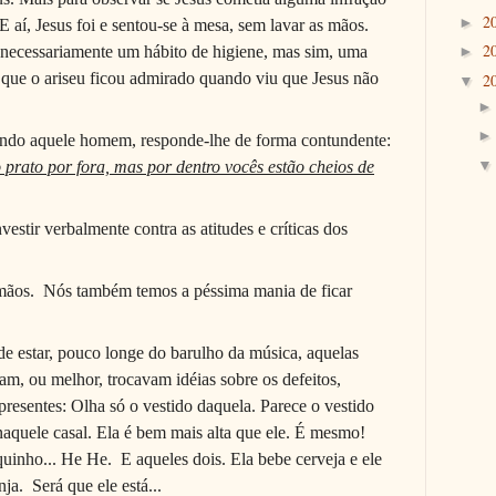
2
►
. E aí, Jesus foi e sentou-se à mesa, sem lavar as mãos.
2
a necessariamente um hábito de higiene, mas sim, uma
►
o que o ariseu ficou admirado quando viu que Jesus não
2
▼
tando aquele homem, responde-lhe de forma contundente:
o prato por fora, mas por dentro vocês estão cheios de
vestir verbalmente contra as atitudes e críticas dos
mãos.
Nós também temos a péssima mania de ficar
de estar, pouco longe do barulho da música, aquelas
m, ou melhor, trocavam idéias sobre os defeitos,
presentes: Olha só o vestido daquela. Parece o vestido
aquele casal. Ela é bem mais alta que ele. É mesmo!
quinho... He He.
E aqueles dois. Ela bebe cerveja e ele
nja.
Será que ele está...