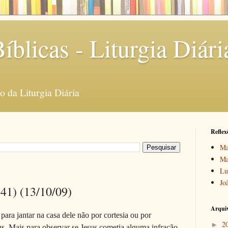
íblicas - Liturgia Diári
 da Liturgia Diária
Reflex
Ma
Ma
Lu
Jo
-41) (13/10/09)
Arquiv
ara jantar na casa dele não por cortesia ou por
2
►
s. Mais para observar se Jesus cometia alguma infração