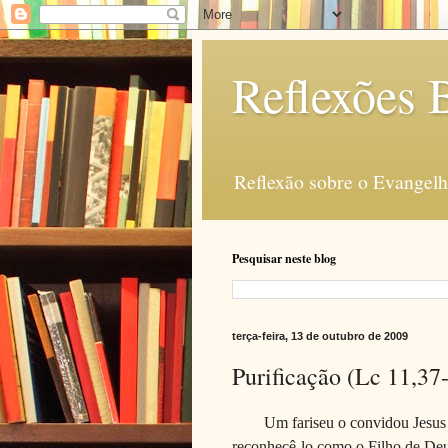
Reflexões B
Reflexão sobre o Evangelho
Pesquisar neste blog
terça-feira, 13 de outubro de 2009
Purificação (Lc 11,37
Um fariseu o convidou Jesus p
reconhecê-lo como o Filho de Deu