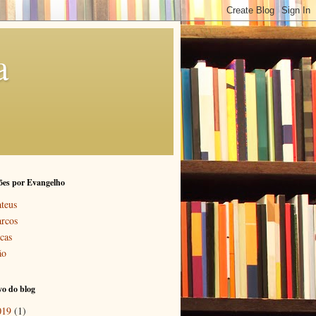
a
ões por Evangelho
teus
rcos
cas
ão
o do blog
019
(1)