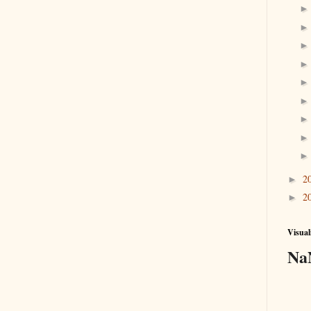
2
►
2
►
Visual
Na