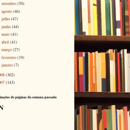
setembro
(50)
►
agosto
(46)
►
julho
(47)
►
junho
(44)
►
maio
(41)
►
abril
(41)
►
março
(27)
►
fevereiro
(19)
►
janeiro
(7)
►
008
(302)
007
(143)
izações de páginas da semana passada
N