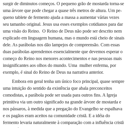
surgir de diminutos começos. O pe­queno grão de mostarda torna-se
uma árvore que pode chegar a quase três metros de altura. Um pe­
queno tablete de fermento ajuda a massa a aumentar várias vezes
seu tamanho original. Jesus usa esses exemplos cotidianos para dar
uma visão do Reino.
­O Reino de Deus não pode ser descrito nem
explicado em linguagem humana, mas o mundo está cheio de sinais
dele. As parábolas nos dão lampejos de compreensão. Com essas
duas parábolas aprendemos essencialmente que devemos esperar o
começo do Reino nos menores acontecimentos e nas pessoas mais
insignificantes aos olhos do mundo. Uma
mulher enferma, por
exemplo, é sinal do Reino de Deus na narrativa anterior.
Embora em geral tenha um único foco princi­pal, quase sempre
uma intuição do sentido da existência que abala preconceitos
comodistas, a parábola pode ser usada para outros fins. A Igreja
primitiva via um outro significado na grande árvore de mostarda e
nos pássaros, à medida que a prega­ção do Evangelho se espalhava
e os pagãos eram aceitos na comunidade cristã. E a idéia do
fermento levaria naturalmente à comparação com a influência cristã