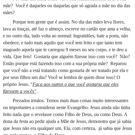
mãe? Você é daqueles ou daquelas que só agrada a mãe no dia das
mães?
Porque tem gente que é assim. No dia das mães leva flores,
lava as louças, até faz o almoço, escreve no cartão que ama a velha,
e no outro dia, tudo volta ao normal: Ingratidões, bate a porta, não
obedece, e tudo mais aquilo que você tem feito e que tanto tem
magoado aquela que te carregou 9 meses no seu corpo, e te deu a
vida. Que feio! Gostaria que alguém fizesse isso com você? Não?
Então porque está fazendo isso com a sua própria mãe? Reparou
que você não a está tratando como gostaria de ser tratado por ela e
por seus filhos um dia? Você se lembra de quem disse isso? O
próprio Jesus. "
Faça aos outros o que você gostaria que eles
fizessem a vocês"
.
Prezados irmãos. Temos mais duas coisas muito interessantes
ou importantes a considerar neste Evangelho. Jesus ainda não tinha
feito nada que o revelasse como Filho de Deus, ou como Deus. A
dona da festa ao pedir ajuda a Mãe de Jesus, demonstra que já sabia
que Jesus não era qualquer um. Ela, com certeza, já sabia que Jesus