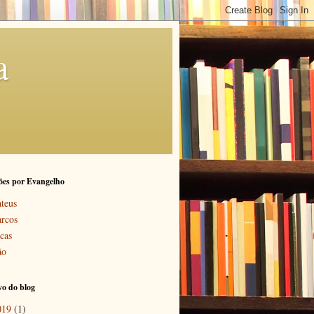
a
ões por Evangelho
teus
rcos
cas
ão
o do blog
019
(1)