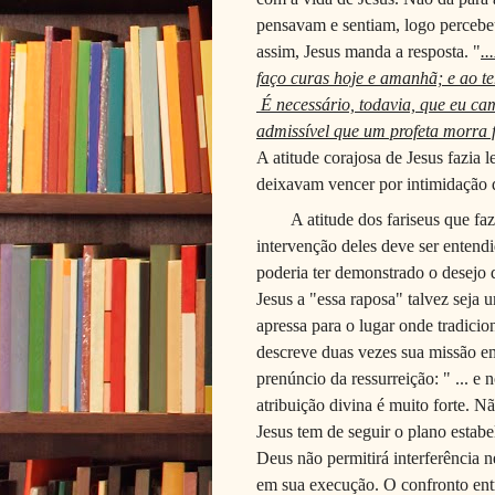
pensavam e sentiam, logo perceb
assim, Jesus manda a resposta. "
..
faço curas hoje e amanhã; e ao te
É necessário, todavia, que eu c
admissível que um profeta morra 
A atitude corajosa de Jesus fazia l
deixavam vencer por intimidação 
A atitude dos fariseus que fa
intervenção deles deve ser enten­
poderia ter demonstrado o desejo d
Jesus a "essa raposa" talvez seja 
apressa para o lugar onde tradicio
descreve duas vezes sua missão e
prenúncio da ressurreição: " ... e 
atribuição divina é muito forte.
Jesus tem de se­guir o plano estab
Deus não permitirá interfe­rência 
em sua execução. O confronto entr