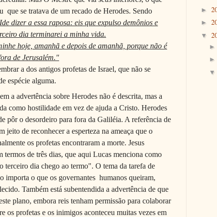
2
►
eu
que se tratava de um recado de Herodes. Sendo
2
.Ide dizer a essa raposa: eis que expulso demônios e
►
rceiro dia terminarei a minha vida.
2
▼
aminhe hoje, amanhã e depois de amanhã, porque não é
fora de Jerusalém."
embrar a dos antigos profetas de Israel, que não se
de espécie alguma.
zem a advertência sobre Herodes não é descrita, mas a
dida como hostilidade em vez de ajuda a Cristo. Herodes
e pôr o desordeiro para fora da Galiléia. A referência de
um jeito de reconhecer a esperteza na ameaça que o
nalmente os profetas en­contraram a morte. Jesus
m termos de três dias, que aqui Lucas menciona como
no terceiro dia chego ao termo". O tema da tarefa de
 Não importa o que os governantes humanos queiram,
elecido. Também está subentendi­da a advertência de que
neste plano, embora reis tenham permissão para colaborar
e os profetas e os inimigos aconteceu muitas vezes em