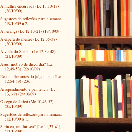
A mulher encurvada (Lc 13,10-17)
(26/10/09)
Sugestões de reflexões para a semana
(19/10/09 a 2...
A herança (Lc 12,13-21) (19/10/09)
À espera do mestre (Lc 12,35-38)
(20/10/09)
A volta do Senhor (Lc 12,39-48)
(21/10/09)
Jesus, motivo de discórdia? (Lc
12,49-53) (22/10/09)
Reconciliar antes do julgamento (Lc
12,54-59) (23/...
Arrependimento e penitência (Lc
13,1-9) (24/10/09)
O cego de Jericó (Mc 10,46-52)
(25/10/09)
Sugestões de reflexões para a semana
(12/10/09 a 1...
Seria eu, um fariseu? (Lc 11,37-41)
(13/10/09)