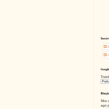
Inscre
P
C
Google
Transl
Bênçã
Meu c
aqui p