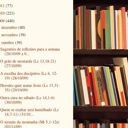
011
(77)
010
(221)
009
(440)
dezembro
(40)
►
novembro
(39)
►
outubro
(39)
▼
Sugestões de reflexões para a semana
(26/10/09 a 0...
O grão de mostarda (Lc 13,18-21)
(27/10/09)
A escolha dos discípulos (Lc 6, 12-
19) (28/10/09)
Herodes quer matar Jesus (Lc 13,31-
35) (29/10/09)
Outra cura no sábado (Lc 14,1-6)
(30/10/09)
Quem se exaltar será humilhado (Lc
14,7-11) (31/10...
O sermão da montanha (Mt 5,1-12a)
(01/11/09)