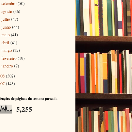
setembro
(50)
►
agosto
(46)
►
julho
(47)
►
junho
(44)
►
maio
(41)
►
abril
(41)
►
março
(27)
►
fevereiro
(19)
►
janeiro
(7)
►
008
(302)
007
(143)
izações de páginas da semana passada
5,255