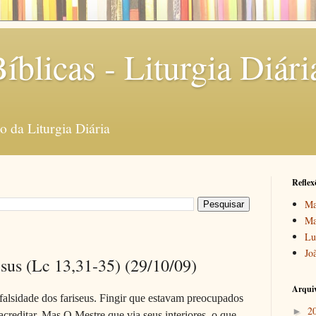
íblicas - Liturgia Diári
 da Liturgia Diária
Reflex
Ma
Ma
Lu
Jo
sus (Lc 13,31-35) (29/10/09)
Arquiv
alsidade dos fariseus. Fingir que estavam preocupados
2
►
creditar. Mas O Mestre que via seus interiores, o que