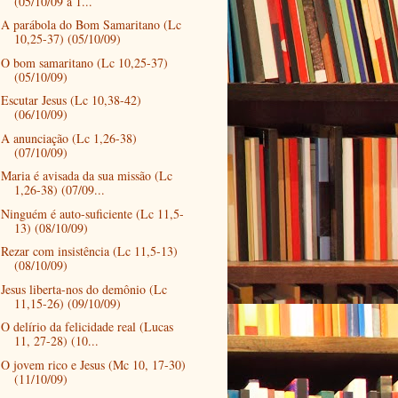
(05/10/09 a 1...
A parábola do Bom Samaritano (Lc
10,25-37) (05/10/09)
O bom samaritano (Lc 10,25-37)
(05/10/09)
Escutar Jesus (Lc 10,38-42)
(06/10/09)
A anunciação (Lc 1,26-38)
(07/10/09)
Maria é avisada da sua missão (Lc
1,26-38) (07/09...
Ninguém é auto-suficiente (Lc 11,5-
13) (08/10/09)
Rezar com insistência (Lc 11,5-13)
(08/10/09)
Jesus liberta-nos do demônio (Lc
11,15-26) (09/10/09)
O delírio da felicidade real (Lucas
11, 27-28) (10...
O jovem rico e Jesus (Mc 10, 17-30)
(11/10/09)