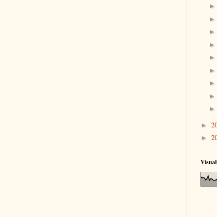
2
►
2
►
Visual