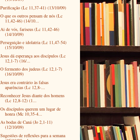
Purificação (Lc 11,37-41) (13/10/09)
O que os outros pensam de nós (Lc
11,42-46) (14/10...
Ai de vós, fariseus (Lc 11,42-46)
(14/10/09)
Perseguição e idolatria (Lc 11,47-54)
(15/10/09)
Jesus dá esperança aos discípulos (Lc
12,1-7) (16/...
O fermento dos judeus (Lc 12,1-7)
(16/10/09)
Jesus era contrário às falsas
aparências (Lc 12,8-...
Reconhecer Jesus diante dos homens
(Lc 12,8-12) (1...
Os discípulos querem um lugar de
honra (Mc 10,35-4...
As bodas de Caná (Jo 2,1-11)
(12/10/09)
Sugestões de reflexões para a semana