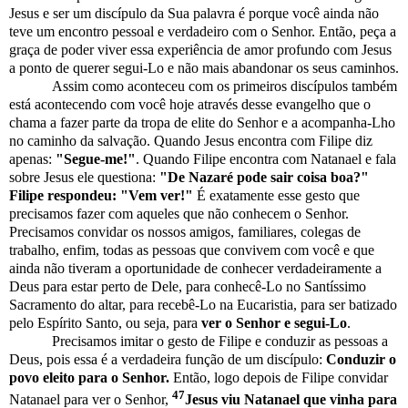
Jesus e ser um discípulo da Sua palavra é porque você ainda não
teve um encontro pessoal e verdadeiro com o Senhor. Então, peça a
graça de poder viver essa experiência de amor profundo com Jesus
a ponto de querer segui-Lo e não mais abandonar os seus caminhos.
Assim como aconteceu com os primeiros discípulos também
está acontecendo com você hoje através desse evangelho que o
chama a fazer parte da tropa de elite do Senhor e a acompanha-Lho
no caminho da salvação. Quando Jesus encontra com Filipe diz
apenas:
"Segue-me!"
. Quando Filipe encontra com Natanael e fala
sobre Jesus ele questiona:
"De Nazaré pode sair coisa boa?"
Filipe respondeu: "Vem ver!"
É exatamente esse gesto que
precisamos fazer com aqueles que não conhecem o Senhor.
Precisamos convidar os nossos amigos, familiares, colegas de
trabalho, enfim, todas as pessoas que convivem com você e que
ainda não tiveram a oportunidade de conhecer verdadeiramente a
Deus para estar perto de Dele, para conhecê-Lo no Santíssimo
Sacramento do altar, para recebê-Lo na Eucaristia, para ser batizado
pelo Espírito Santo, ou seja, para
ver o Senhor e segui-Lo
.
Precisamos imitar o gesto de Filipe e conduzir as pessoas a
Deus, pois essa é a verdadeira função de um discípulo:
Conduzir o
povo eleito para o Senhor.
Então, logo depois de Filipe convidar
47
Natanael para ver o Senhor,
Jesus viu Natanael que vinha para