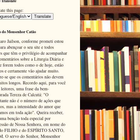
 Translate
ate this page:
o do Monsenhor Catão
aro Jailson, conforme prometi estou
ara abençoar o seu site e todos
es que têm o privilégio de acompanhar
omentários sobre a Liturgia Diária e
se forem todos como o de hoje, estão
tos e certamente vão ajudar muito.
e-se que os comentários não devem
uitos longos. Recordo aqui, para você
 leitores, uma frase da bem-
urada Tereza de Calcutá: "O
tante não é o número de ações que
os, mas a intensidade do amor que
amos em toda ação". Queira receber,
uma benção toda especial por
cessão de Nossa Senhora, em nome do
 do FILHO e do ESPÍRITO SANTO,
 O servo do Senhor, Monsenhor