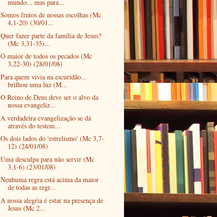
mundo... mas para...
Somos frutos de nossas escolhas (Mc
4,1-20) (30/01...
Quer fazer parte da família de Jesus?
(Mc 3,31-35)...
O maior de todos os pecados (Mc
3,22-30) (28/01/08)
Para quem vivia na escuridão...
brilhou uma luz (M...
O Reino de Deus deve ser o alvo da
nossa evangeliz...
A verdadeira evangelização se dá
através do testem...
Os dois lados do 'estrelismo' (Mc 3,7-
12) (24/01/08)
Uma desculpa para não servir (Mc
3,1-6) (23/01/08)
Nenhuma regra está acima da maior
de todas as regr...
A nossa alegria é estar na presença de
Jesus (Mc 2...