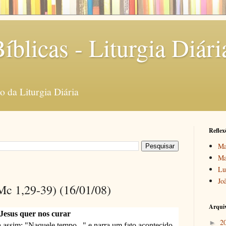
íblicas - Liturgia Diári
 da Liturgia Diária
Reflex
Ma
Ma
Lu
Jo
(Mc 1,29-39) (16/01/08)
Arquiv
Jesus quer nos curar
2
►
assim: "Naquele tempo..." e narra um fato acontecido