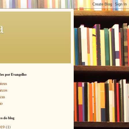
a
ões por Evangelho
teus
rcos
cas
ão
o do blog
019
(1)