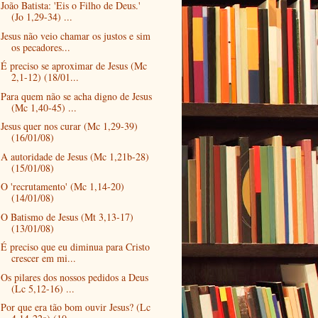
João Batista: 'Eis o Filho de Deus.'
(Jo 1,29-34) ...
Jesus não veio chamar os justos e sim
os pecadores...
É preciso se aproximar de Jesus (Mc
2,1-12) (18/01...
Para quem não se acha digno de Jesus
(Mc 1,40-45) ...
Jesus quer nos curar (Mc 1,29-39)
(16/01/08)
A autoridade de Jesus (Mc 1,21b-28)
(15/01/08)
O 'recrutamento' (Mc 1,14-20)
(14/01/08)
O Batismo de Jesus (Mt 3,13-17)
(13/01/08)
É preciso que eu diminua para Cristo
crescer em mi...
Os pilares dos nossos pedidos a Deus
(Lc 5,12-16) ...
Por que era tão bom ouvir Jesus? (Lc