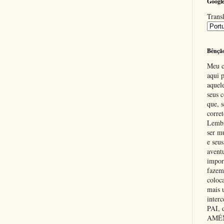
Google
Transl
Bênçã
Meu c
aqui p
aquel
seus c
que, 
corre
Lembr
ser m
e seus
avent
impor
fazem
coloc
mais 
inter
PAI,
AMÉM.