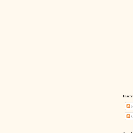
Inscre
P
C