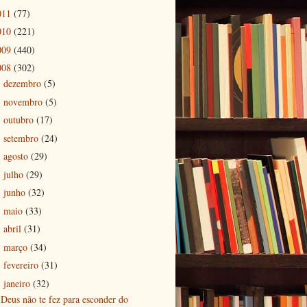
011
(77)
010
(221)
009
(440)
008
(302)
dezembro
(5)
►
novembro
(5)
►
outubro
(17)
►
setembro
(24)
►
agosto
(29)
►
julho
(29)
►
junho
(32)
►
maio
(33)
►
abril
(31)
►
março
(34)
►
fevereiro
(31)
►
janeiro
(32)
▼
Deus não te fez para esconder do