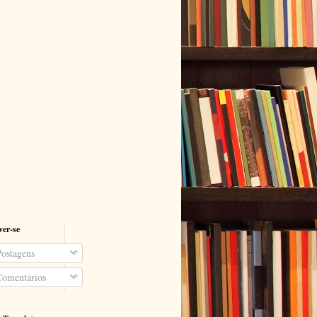
ver-se
ostagens
omentários