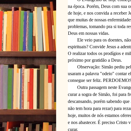
na época. Porém, Deus com sua oni
de hoje, e nos convida a receber 
que muitas de nossas enfermidades
problemas, tomando pra si toda r
Deus em nossas vidas.
Ele veio para os doentes, não
espirituais? Convide Jesus a adentr
O realizar todos os prodígios e mil
próximo por gratidão a Deus.
Observação: Simão pediu pel
usaram a palavra "odeio" contar 
consegue ser feliz. PERDOEMOS! E
Outra passagem neste Evangel
curar a sogra de Simão, foi para fr
descansando, porém sabendo que a
não tem hora para rezar) para rezar
hoje, muitos de nós estamos ofere
e nos abastecer. É preciso Cristo v
curar.