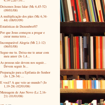
4,14-22a) (10...
Deixemos Jesus falar (Mc 6,45-52)
(09/01/08)
A multiplicação dos pães (Mc 6,34-
44) (08/01/09)
Estatísticas de Dezembro/07
Por que Jesus começou a pregar e
curar numa terra ...
Incomparável Alegria (Mt 2,1-12)
(06/01/08)
Segue-me tu. Deixa-me te amar com
meu amor (Jo 1,4...
As pessoas não devem nos seguir...
Devem seguir Je...
Preparação para a Epifania do Senhor
(Jo 1,28-34) ...
E você? A que veio ao mundo? (Jo
1,19-28) (02/01/08)
Mensagem de Ano Novo (Lc 2,16-
21) (01/01/08)