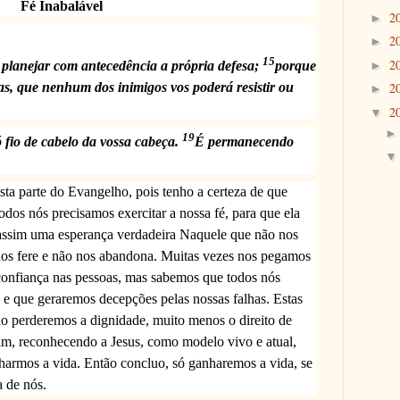
Fé Inabalável
2
►
2
►
15
2
►
o planejar com antecedência a própria defesa;
porque
das, que nenhum dos inimigos vos poderá resistir ou
2
►
2
▼
19
 fio de cabelo da vossa cabeça.
É permanecendo
sta parte do Evangelho, pois tenho a certeza de que
odos nós precisamos exercitar a nossa fé, para que ela
o assim uma esperança verdadeira Naquele que não nos
os fere e não nos abandona. Muitas vezes nos pegamos
confiança nas pessoas, mas sabemos que todos nós
 e que geraremos decepções pelas nossas falhas. Estas
não perderemos a dignidade, muito menos o direito de
sim, reconhecendo a Jesus, como modelo vivo e atual,
harmos a vida. Então concluo, só ganharemos a vida, se
a de nós.