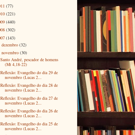
011
(77)
010
(221)
009
(440)
008
(302)
007
(143)
dezembro
(32)
►
novembro
(30)
▼
Santo André, pescador de homens
(Mt 4,18-22)
Reflexão: Evangelho do dia 29 de
novembro (Lucas 2...
Reflexão: Evangelho do dia 28 de
novembro (Lucas 2...
Reflexão: Evangelho do dia 27 de
novembro (Lucas 2...
Reflexão: Evangelho do dia 26 de
novembro (Lucas 2...
Reflexão: Evangelho do dia 25 de
novembro (Lucas 2...