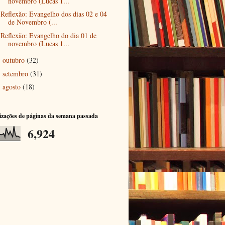
novembro (Lucas 1...
Reflexão: Evangelho dos dias 02 e 04
de Novembro (...
Reflexão: Evangelho do dia 01 de
novembro (Lucas 1...
outubro
(32)
►
setembro
(31)
►
agosto
(18)
►
izações de páginas da semana passada
6,924