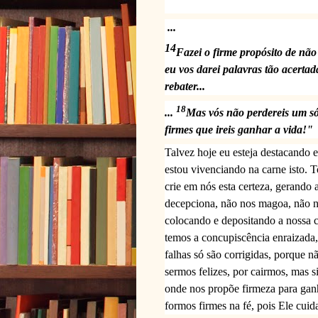
...
14
Fazei o firme propósito de nã
eu vos darei palavras tão acerta
rebater...
18
...
Mas vós não perdereis um só
firmes que ireis ganhar a vida!"
Talvez hoje eu esteja destacando e
estou vivenciando na carne isto. T
crie em nós esta certeza, gerand
decepciona, não nos magoa, não n
colocando e depositando a nossa 
temos a concupiscência enraizada,
falhas só são corrigidas, porque 
sermos felizes, por cairmos, mas 
onde nos propõe firmeza para gan
formos firmes na fé, pois Ele cuid