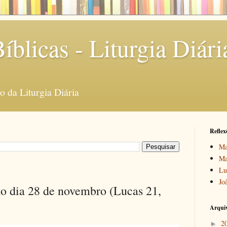
íblicas - Liturgia Diári
 da Liturgia Diária
Reflex
Ma
Ma
Lu
Jo
o dia 28 de novembro (Lucas 21,
Arquiv
2
►