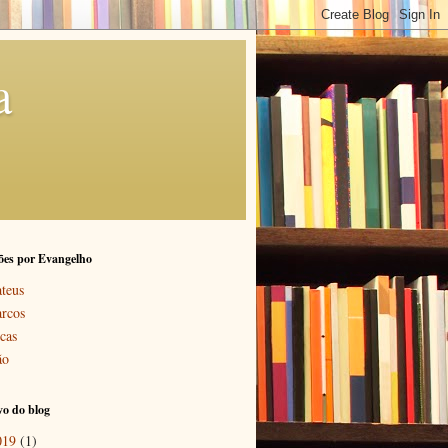
a
ões por Evangelho
teus
rcos
cas
ão
o do blog
019
(1)