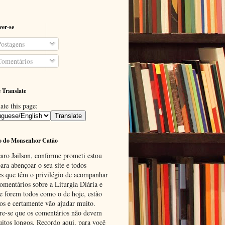
ver-se
ostagens
omentários
 Translate
ate this page:
o do Monsenhor Catão
aro Jailson, conforme prometi estou
ara abençoar o seu site e todos
es que têm o privilégio de acompanhar
omentários sobre a Liturgia Diária e
se forem todos como o de hoje, estão
tos e certamente vão ajudar muito.
e-se que os comentários não devem
uitos longos. Recordo aqui, para você