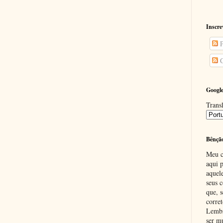
Inscre
P
C
Google
Transl
Bênçã
Meu c
aqui p
aquel
seus c
que, 
corre
Lembr
ser m