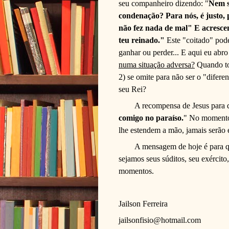
seu companheiro dizendo: "
Nem s
condenação? Para nós, é justo,
não fez nada de mal" E acresce
teu reinado."
Este "coitado" poder
ganhar ou perder... E aqui eu abro
numa situação adversa?
Quando tod
2) se omite para não ser o "difer
seu Rei?
A recompensa de Jesus para 
comigo no paraíso.
" No momento 
lhe estendem a mão, jamais serão 
A mensagem de hoje é para 
sejamos seus súditos, seu exércit
momentos.
Jailson Ferreira
jailsonfisio@hotmail.com