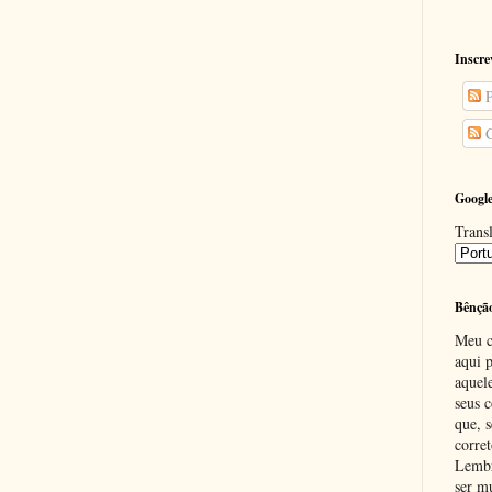
Inscre
P
C
Google
Transl
Bênçã
Meu c
aqui p
aquel
seus c
que, 
corre
Lembr
ser m