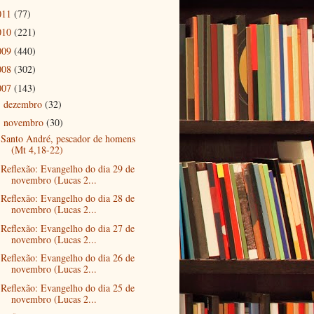
011
(77)
010
(221)
009
(440)
008
(302)
007
(143)
dezembro
(32)
►
novembro
(30)
▼
Santo André, pescador de homens
(Mt 4,18-22)
Reflexão: Evangelho do dia 29 de
novembro (Lucas 2...
Reflexão: Evangelho do dia 28 de
novembro (Lucas 2...
Reflexão: Evangelho do dia 27 de
novembro (Lucas 2...
Reflexão: Evangelho do dia 26 de
novembro (Lucas 2...
Reflexão: Evangelho do dia 25 de
novembro (Lucas 2...