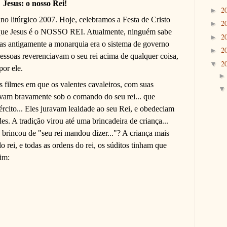
Jesus: o nosso Rei!
2
►
no litúrgico 2007. Hoje, celebramos a Festa de Cristo
2
►
que Jesus é o NOSSO REI. Atualmente, ninguém sabe
2
►
mas antigamente a monarquia era o sistema de governo
2
►
ssoas reverenciavam o seu rei acima de qualquer coisa,
2
▼
por ele.
 filmes em que os valentes cavaleiros, com suas
avam bravamente sob o comando do seu rei... que
rcito... Eles juravam lealdade ao seu Rei, e obedeciam
s. A tradição virou até uma brincadeira de criança...
 brincou de "seu rei mandou dizer..."? A criança mais
 rei, e todas as ordens do rei, os súditos tinham que
im: