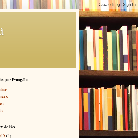
a
ões por Evangelho
teus
rcos
cas
ão
o do blog
019
(1)