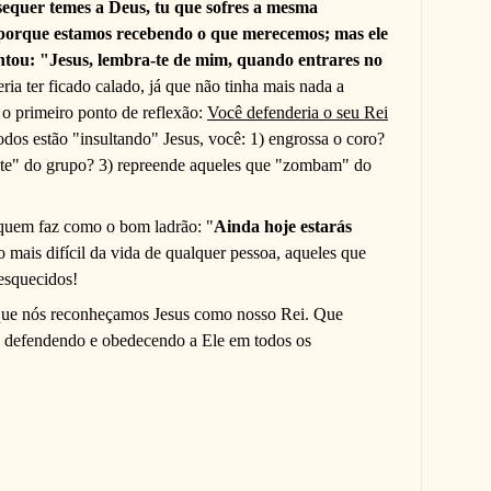
equer temes a Deus, tu que sofres a mesma
 porque estamos recebendo o que merecemos; mas ele
ntou: "Jesus, lembra-te de mim, quando entrares no
ia ter ficado calado, já que não tinha mais nada a
 o primeiro ponto de reflexão:
Você defenderia o seu Rei
os estão "insultando" Jesus, você: 1) engrossa o coro?
ente" do grupo? 3) repreende aqueles que "zombam" do
quem faz como o bom ladrão: "
Ainda hoje estarás
mais difícil da vida de qualquer pessoa, aqueles que
esquecidos!
que nós reconheçamos Jesus como nosso Rei. Que
o, defendendo e obedecendo a Ele em todos os