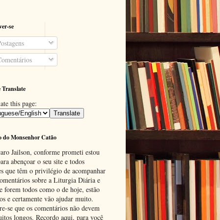
ver-se
ostagens
omentários
 Translate
ate this page:
o do Monsenhor Catão
aro Jailson, conforme prometi estou
ara abençoar o seu site e todos
es que têm o privilégio de acompanhar
omentários sobre a Liturgia Diária e
se forem todos como o de hoje, estão
tos e certamente vão ajudar muito.
e-se que os comentários não devem
uitos longos. Recordo aqui, para você