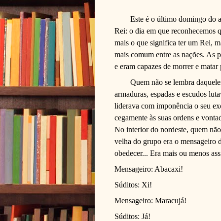
Este é o último domingo do a
Rei: o dia em que reconhecemos 
mais o que significa ter um Rei, 
mais comum entre as nações. As pe
e eram capazes de morrer e matar 
Quem não se lembra daqueles
armaduras, espadas e escudos lut
liderava com imponência o seu exé
cegamente às suas ordens e vontade
No interior do nordeste, quem não
velha do grupo era o mensageiro do
obedecer... Era mais ou menos ass
Mensageiro: Abacaxi!
Súditos: Xi!
Mensageiro: Maracujá!
Súditos: Já!