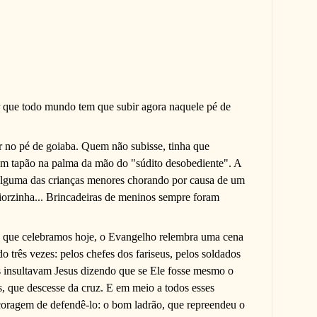
 que todo mundo tem que subir agora naquele pé de
r no pé de goiaba. Quem não subisse, tinha que
m tapão na palma da mão do "súdito desobediente". A
alguma das crianças menores chorando por causa de um
iorzinha... Brincadeiras de meninos sempre foram
a que celebramos hoje, o Evangelho relembra uma cena
do três vezes: pelos chefes dos fariseus, pelos soldados
 insultavam Jesus dizendo que se Ele fosse mesmo o
s, que descesse da cruz. E em meio a todos esses
coragem de defendê-lo: o bom ladrão, que repreendeu o