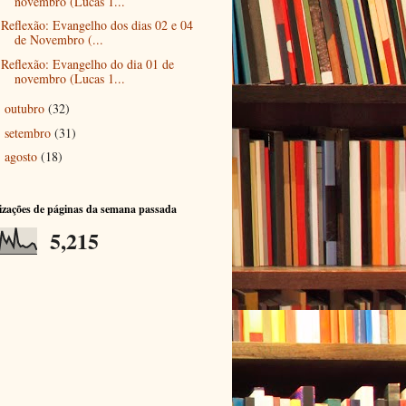
novembro (Lucas 1...
Reflexão: Evangelho dos dias 02 e 04
de Novembro (...
Reflexão: Evangelho do dia 01 de
novembro (Lucas 1...
outubro
(32)
►
setembro
(31)
►
agosto
(18)
►
izações de páginas da semana passada
5,215