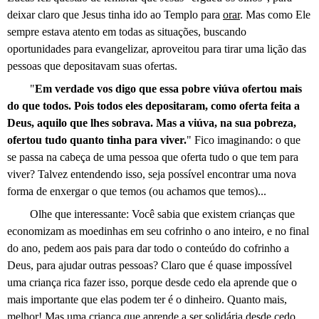
deixar claro que Jesus tinha ido ao Templo para
orar
. Mas como Ele
sempre estava atento em todas as situações, buscando
oportunidades para evangelizar, aproveitou para tirar uma lição das
pessoas que depositavam suas ofertas.
"
Em verdade vos digo que essa pobre viúva ofertou mais
do que todos. Pois todos eles depositaram, como oferta feita a
Deus, aquilo que lhes sobrava. Mas a viúva, na sua pobreza,
ofertou tudo quanto tinha para viver.
" Fico imaginando: o que
se passa na cabeça de uma pessoa que oferta tudo o que tem para
viver? Talvez entendendo isso, seja possível encontrar uma nova
forma de enxergar o que temos (ou achamos que temos)...
Olhe que interessante: Você sabia que existem crianças que
economizam as moedinhas em seu cofrinho o ano inteiro, e no final
do ano, pedem aos pais para dar todo o conteúdo do cofrinho a
Deus, para ajudar outras pessoas? Claro que é quase impossível
uma criança rica fazer isso, porque desde cedo ela aprende que o
mais importante que elas podem ter é o dinheiro. Quanto mais,
melhor! Mas uma criança que aprende a ser solidária desde cedo,