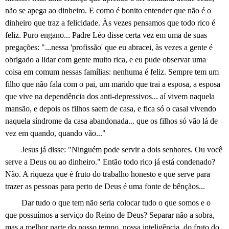
não se apega ao dinheiro. E como é bonito entender que não é o
dinheiro que traz a felicidade. Às vezes pensamos que todo rico é
feliz. Puro engano... Padre Léo disse certa vez em uma de suas
pregações: "...nessa 'profissão' que eu abracei, às vezes a gente é
obrigado a lidar com gente muito rica, e eu pude observar uma
coisa em comum nessas famílias: nenhuma é feliz. Sempre tem um
filho que não fala com o pai, um marido que trai a esposa, a esposa
que vive na dependência dos anti-depressivos... aí vivem naquela
mansão, e depois os filhos saem de casa, e fica só o casal vivendo
naquela síndrome da casa abandonada... que os filhos só vão lá de
vez em quando, quando vão..."
Jesus já disse: "Ninguém pode servir a dois senhores. Ou você
serve a Deus ou ao dinheiro." Então todo rico já está condenado?
Não. A riqueza que é fruto do trabalho honesto e que serve para
trazer as pessoas para perto de Deus é uma fonte de bênçãos...
Dar tudo o que tem não seria colocar tudo o que somos e o
que possuímos a serviço do Reino de Deus? Separar não a sobra,
mas a melhor parte do nosso tempo, nossa inteligência, do fruto do