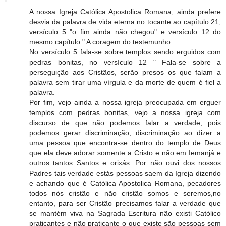
A nossa Igreja Católica Apostolica Romana, ainda prefere
desvia da palavra de vida eterna no tocante ao capítulo 21;
versículo 5 "o fim ainda não chegou" e versículo 12 do
mesmo capítulo " A coragem do testemunho.
No versículo 5 fala-se sobre templos sendo erguidos com
pedras bonitas, no versículo 12 " Fala-se sobre a
perseguição aos Cristãos, serão presos os que falam a
palavra sem tirar uma vírgula e da morte de quem é fiel a
palavra.
Por fim, vejo ainda a nossa igreja preocupada em erguer
templos com pedras bonitas, vejo a nossa igreja com
discurso de que não podemos falar a verdade, pois
podemos gerar discriminação, discriminação ao dizer a
uma pessoa que encontra-se dentro do templo de Deus
que ela deve adorar somente a Cristo e não em Iemanjá e
outros tantos Santos e orixás. Por não ouvi dos nossos
Padres tais verdade estás pessoas saem da Igreja dizendo
e achando que é Católica Apostolica Romana, pecadores
todos nós cristão e não cristão somos e seremos,no
entanto, para ser Cristão precisamos falar a verdade que
se mantém viva na Sagrada Escritura não existi Católico
praticantes e não praticante o que existe são pessoas sem