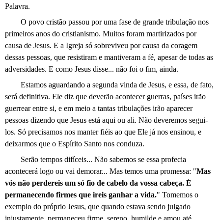
Palavra.
O povo cristão passou por uma fase de grande tribulação nos
primeiros anos do cristianismo. Muitos foram martirizados por
causa de Jesus. E a Igreja só sobreviveu por causa da coragem
dessas pessoas, que resistiram e mantiveram a fé, apesar de todas as
adversidades. E como Jesus disse... não foi o fim, ainda.
Estamos aguardando a segunda vinda de Jesus, e essa, de fato,
será definitiva. Ele diz que deverão acontecer guerras, países irão
guerrear entre si, e em meio a tantas tribulações irão aparecer
pessoas dizendo que Jesus está aqui ou ali. Não deveremos segui-
los. Só precisamos nos manter fiéis ao que Ele já nos ensinou, e
deixarmos que o Espírito Santo nos conduza.
Serão tempos difíceis... Não sabemos se essa profecia
acontecerá logo ou vai demorar... Mas temos uma promessa: "
Mas
vós não perdereis um só fio de cabelo da vossa cabeça. É
permanecendo firmes que ireis ganhar a vida.
" Tomemos o
exemplo do próprio Jesus, que quando estava sendo julgado
injustamente, permaneceu firme, sereno, humilde e amou até