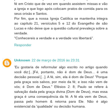
fé em Cristo que de vez em quando assistem missas e vão
a igreja e que logo após colocam pratos de comida para os
seus orixás e Santos.
Por fim, que a nossa Igreja Católica se mantenha integra
ao capítulo 21, versículos 5 e 12 do Evangelho de são
Lucas e não deixe que a questão cultural prevaleça sobre a
verdade.
"Conhecereis a verdade e a verdade vos libertará".
Responder
Unknown
22 de março de 2016 às 23:31
'Eu gostaria de reformular algo escrito no artigo quando
você diz:[...]Fé, portanto, não é dom de Deus... é uma
decisão pessoal.[...]. A fé, sim, ela é dom de Deus! "Porque
pela graça sois salvos, por meio da fé; e isso não vem de
vós; é Dom de Deus." Efésios 2: 8; Paulo se refere à
salvação dada pela graça divina (Dom de Deus), mas essa
graça é uma consequência da fé. A fé ela vem de Deus,
passa pelo homem & retorna para Ele. Não é algo
existencial da 'qualidade' ou decisão humana.