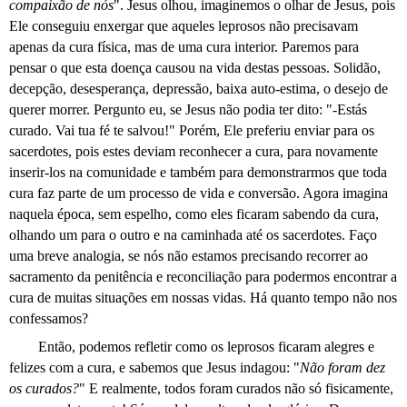
compaixão de nós
". Jesus olhou, imaginemos o olhar de Jesus, pois
Ele conseguiu enxergar que aqueles leprosos não precisavam
apenas da cura física, mas de uma cura interior. Paremos para
pensar o que esta doença causou na vida destas pessoas. Solidão,
decepção, desesperança, depressão, baixa auto-estima, o desejo de
querer morrer. Pergunto eu, se Jesus não podia ter dito: "-Estás
curado. Vai tua fé te salvou!" Porém, Ele preferiu enviar para os
sacerdotes, pois estes deviam reconhecer a cura, para novamente
inserir-los na comunidade e também para demonstrarmos que toda
cura faz parte de um processo de vida e conversão. Agora imagina
naquela época, sem espelho, como eles ficaram sabendo da cura,
olhando um para o outro e na caminhada até os sacerdotes. Faço
uma breve analogia, se nós não estamos precisando recorrer ao
sacramento da penitência e reconciliação para podermos encontrar a
cura de muitas situações em nossas vidas. Há quanto tempo não nos
confessamos?
Então, podemos refletir como os leprosos ficaram alegres e
felizes com a cura, e sabemos que Jesus indagou: "
Não foram dez
os curados?
" E realmente, todos foram curados não só fisicamente,