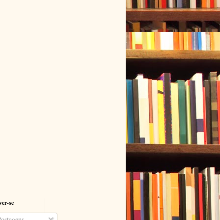
ver-se
ostagens