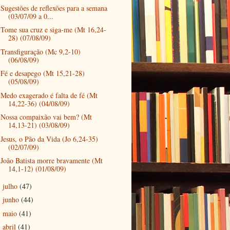
Sugestões de reflexões para a semana
(03/07/09 a 0...
Tome sua cruz e siga-me (Mt 16,24-
28) (07/08/09)
Transfiguração (Mc 9,2-10)
(06/08/09)
Fé e desapego (Mt 15,21-28)
(05/08/09)
Medo exagerado é falta de fé (Mt
14,22-36) (04/08/09)
Nossa compaixão vai bem? (Mt
14,13-21) (03/08/09)
Jesus, o Pão da Vida (Jo 6,24-35)
(02/07/09)
João Batista morre bravamente (Mt
14,1-12) (01/08/09)
julho
(47)
►
junho
(44)
►
maio
(41)
►
abril
(41)
►