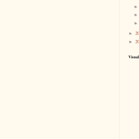
2
►
2
►
Visual