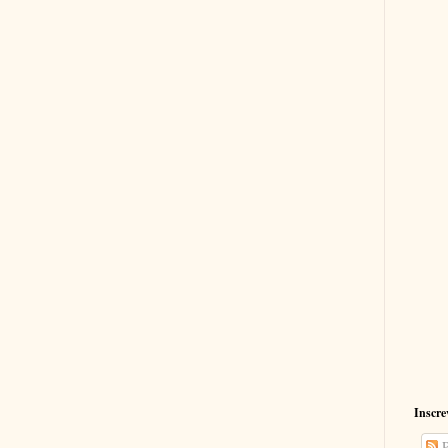
Inscre
P