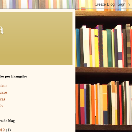
a
ões por Evangelho
teus
rcos
cas
ão
o do blog
019
(1)