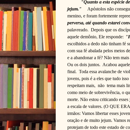
"Quanto a esta espécie de
jejum."
Apóstolos não consegu
menino, e foram fortemente repre
perversa, até quando estarei con
palavreado.
Depois que os discíp
aquele demônio, Ele responde:
"
P
escolhidos a dedo não tinham fé s
com sua fé abalada pelos meios de
e a abandonar a fé? Não tem mais g
Ou os dois juntos.
Acabou aqueles
final.
Toda essa avalanche de viol
jovens, pois é a eles que tudo isso
respeitam mais,
não
tema mais li
como meio de sobrevivência, o que
morte. Não estou criticando esses
a escala de valores. (O QUE
irmãos: Vamos libertar esses jov
oração e de muito jejum. Vamos r
protejam de todo este estado de co