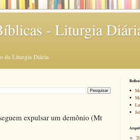
íblicas - Liturgia Diári
 da Liturgia Diária
Reflex
Ma
Ma
Lu
Jo
nseguem expulsar um demônio (Mt
Arquiv
2
►