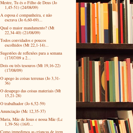
Mestre, Tu és o Filho de Deus (Jo
1,45-51) (24/08/09)
A esposa é companheira, e não
escrava (Jo 6,60-69)...
Qual o maior mandamento? (Mt
22,34-40) (21/08/09)
Todos convidados e poucos
escolhidos (Mt 22,1-14)...
Sugestões de reflexões para a semana
(17/07/09 a 2...
Dois ou três tesouros (Mt 19,16-22)
(17/08/09)
O apego às coisas terrenas (Jo 3,31-
36)
O desapego das coisas materiais (Mt
15,21-28)
O trabalhador (Jo 6,52-59)
Anunciação (Mc 12,35-37)
Maria, Mãe de Jesus e nossa Mãe (Lc
1,39-56) (16/0...
Como impedimos as crianças de irem