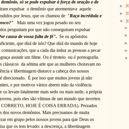
 demônio, só se pode expulsar à força de oração e de
2
►
iram expulsar
o demônio que atormentava
aquele
2
►
endidos por Jesus, que os chamou de
"
Raça incrédula e
2
▼
vosco?"
Mais uma vez jogou pesado no seu
ulos perguntam por que não conseguiram expulsar
or causa de vossa falta de fé".
Se os apóstolos
uficiente, que dirá de nós? Que dirá do mundo de hoje
 comunicações, que a cada dia induz as pessoas a pecar
raça assistir um filme. Ou é tiroteio
ou é pornografia.
 clássicos
da sétima arte que as mulheres choravam no
ência e libertinagem distorce a cabeça dos nossos
 é direcionado.
É por isso que muitos jovens já não
mites, e por motivos vários abrem mão da violência
 os levam fatalmente mais sedo ou mais tarde, a própria
 jovens, pois eles são vítimas de um mundo que inverteu
 ERA CORRETO, HOJE É COISA ERRADA). Prezados
ens dos novos demônios. Mais precisamos de muita
ezar em grupo pelos nossos jovens para que Deus os
isa que os tem levado: a descrença, a libertinagem