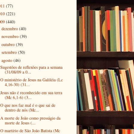
011
(77)
010
(221)
009
(440)
dezembro
(40)
►
novembro
(39)
►
outubro
(39)
►
setembro
(50)
►
agosto
(46)
▼
Sugestões de reflexões para a semana
(31/08/09 a 0...
O ministério de Jesus na Galiléia (Lc
4,16-30) (31...
Jesus não é reconhecido em sua terra
(Mc 6,1-6) (3...
O que nos faz mal é o que sai de
dentro de nós (Mc...
A morte de João como presságio da
morte de Jesus (...
O martírio de São João Batista (Mc