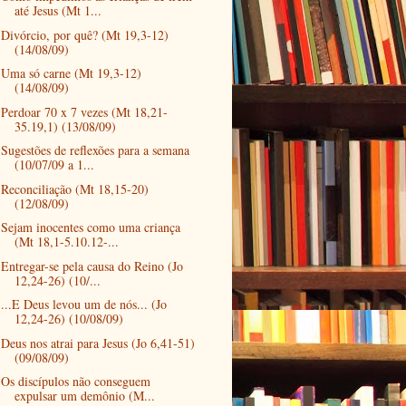
até Jesus (Mt 1...
Divórcio, por quê? (Mt 19,3-12)
(14/08/09)
Uma só carne (Mt 19,3-12)
(14/08/09)
Perdoar 70 x 7 vezes (Mt 18,21-
35.19,1) (13/08/09)
Sugestões de reflexões para a semana
(10/07/09 a 1...
Reconciliação (Mt 18,15-20)
(12/08/09)
Sejam inocentes como uma criança
(Mt 18,1-5.10.12-...
Entregar-se pela causa do Reino (Jo
12,24-26) (10/...
...E Deus levou um de nós... (Jo
12,24-26) (10/08/09)
Deus nos atrai para Jesus (Jo 6,41-51)
(09/08/09)
Os discípulos não conseguem
expulsar um demônio (M...