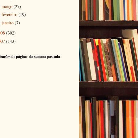
março
(27)
►
fevereiro
(19)
►
janeiro
(7)
►
008
(302)
007
(143)
izações de páginas da semana passada