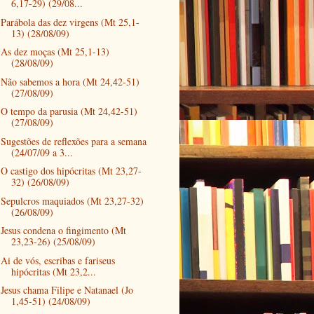
6,17-29) (29/08...
Parábola das dez virgens (Mt 25,1-
13) (28/08/09)
As dez moças (Mt 25,1-13)
(28/08/09)
Não sabemos a hora (Mt 24,42-51)
(27/08/09)
O tempo da parusia (Mt 24,42-51)
(27/08/09)
Sugestões de reflexões para a semana
(24/07/09 a 3...
O castigo dos hipócritas (Mt 23,27-
32) (26/08/09)
Sepulcros maquiados (Mt 23,27-32)
(26/08/09)
Jesus condena o fingimento (Mt
23,23-26) (25/08/09)
Ai de vós, escribas e fariseus
hipócritas (Mt 23,2...
Jesus chama Filipe e Natanael (Jo
1,45-51) (24/08/09)