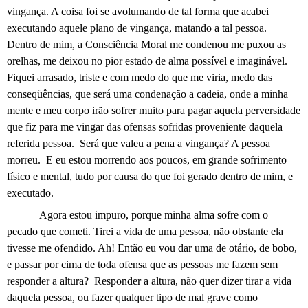
vingança. A coisa foi se avolumando de tal forma que acabei
executando aquele plano de vingança, matando a tal pessoa.
Dentro de mim, a Consciência Moral me condenou me puxou as
orelhas, me deixou no pior estado de alma possível e imaginável.
Fiquei arrasado, triste e com medo do que me viria, medo das
conseqüências, que será uma condenação a cadeia, onde a minha
mente e meu corpo irão sofrer muito para pagar aquela perversidade
que fiz para me vingar das ofensas sofridas proveniente daquela
referida pessoa.
Será que valeu a pena a vingança? A pessoa
morreu.
E eu estou morrendo aos poucos, em grande sofrimento
físico e mental, tudo por causa do que foi gerado dentro de mim, e
executado.
Agora estou impuro, porque minha alma sofre com o
pecado que cometi. Tirei a vida de uma pessoa, não obstante ela
tivesse me ofendido. Ah! Então eu vou dar uma de otário, de bobo,
e passar por cima de toda ofensa que as pessoas me fazem sem
responder a altura?
Responder a altura, não quer dizer tirar a vida
daquela pessoa, ou fazer qualquer tipo de mal grave como