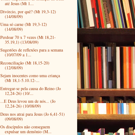
até Jesus (Mt 1...
Divórcio, por quê? (Mt 19,3-12)
(14/08/09)
Uma só carne (Mt 19,3-12)
(14/08/09)
Perdoar 70 x 7 vezes (Mt 18,21-
35.19,1) (13/08/09)
Sugestões de reflexões para a semana
(10/07/09 a 1...
Reconciliação (Mt 18,15-20)
(12/08/09)
Sejam inocentes como uma criança
(Mt 18,1-5.10.12-...
Entregar-se pela causa do Reino (Jo
12,24-26) (10/...
...E Deus levou um de nós... (Jo
12,24-26) (10/08/09)
Deus nos atrai para Jesus (Jo 6,41-51)
(09/08/09)
Os discípulos não conseguem
expulsar um demônio (M...