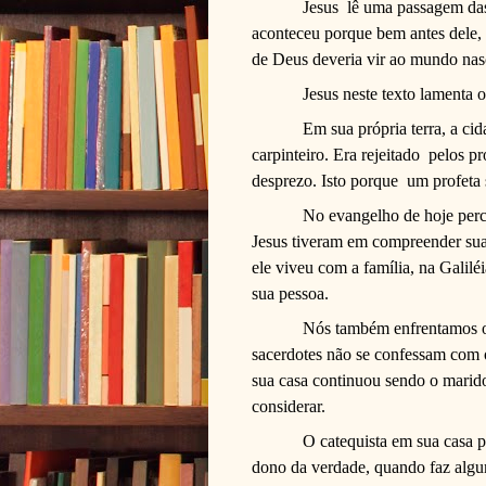
Jesus lê uma passagem das 
aconteceu porque bem antes dele, 
de Deus deveria vir ao mundo na
Jesus neste texto lamenta o
Em sua própria terra, a ci
carpinteiro. Era rejeitado pelos p
desprezo. Isto porque um profeta s
No evangelho de hoje per
Jesus tiveram em compreender sua 
ele viveu com a família, na Galil
sua pessoa.
Nós também enfrentamos o
sacerdotes não se confessam com 
sua casa continuou sendo o marido
considerar.
O catequista em sua casa p
dono da verdade, quando faz algu