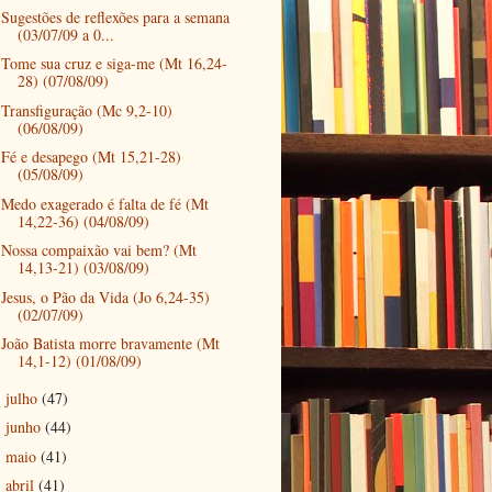
Sugestões de reflexões para a semana
(03/07/09 a 0...
Tome sua cruz e siga-me (Mt 16,24-
28) (07/08/09)
Transfiguração (Mc 9,2-10)
(06/08/09)
Fé e desapego (Mt 15,21-28)
(05/08/09)
Medo exagerado é falta de fé (Mt
14,22-36) (04/08/09)
Nossa compaixão vai bem? (Mt
14,13-21) (03/08/09)
Jesus, o Pão da Vida (Jo 6,24-35)
(02/07/09)
João Batista morre bravamente (Mt
14,1-12) (01/08/09)
julho
(47)
►
junho
(44)
►
maio
(41)
►
abril
(41)
►