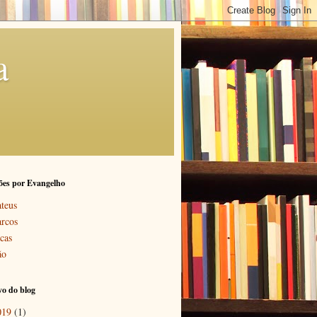
a
ões por Evangelho
teus
rcos
cas
ão
o do blog
019
(1)