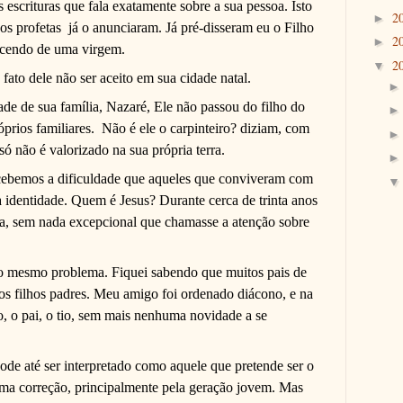
escrituras que fala exatamente sobre a sua pessoa. Isto
2
►
os profetas já o anunciaram. Já pré-disseram eu o Filho
2
►
scendo de uma virgem.
2
▼
 fato dele não ser aceito em sua cidade natal.
dade de sua família, Nazaré, Ele não passou do filho do
róprios familiares. Não é ele o carpinteiro? diziam, com
ó não é valorizado na sua própria terra.
cebemos a dificuldade que aqueles que conviveram com
identidade. Quem é Jesus? Durante cerca de trinta anos
éia, sem nada excepcional que chamasse a atenção sobre
 mesmo problema. Fiquei sabendo que muitos pais de
os filhos padres. Meu amigo foi ordenado diácono, e na
, o pai, o tio, sem mais nenhuma novidade a se
ode até ser interpretado como aquele que pretende ser o
ma correção, principalmente pela geração jovem. Mas