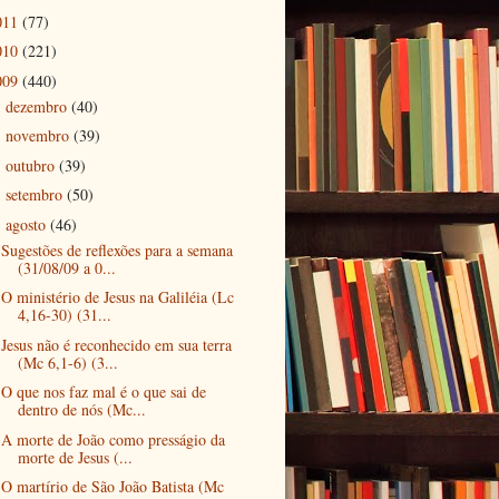
011
(77)
010
(221)
009
(440)
dezembro
(40)
►
novembro
(39)
►
outubro
(39)
►
setembro
(50)
►
agosto
(46)
▼
Sugestões de reflexões para a semana
(31/08/09 a 0...
O ministério de Jesus na Galiléia (Lc
4,16-30) (31...
Jesus não é reconhecido em sua terra
(Mc 6,1-6) (3...
O que nos faz mal é o que sai de
dentro de nós (Mc...
A morte de João como presságio da
morte de Jesus (...
O martírio de São João Batista (Mc