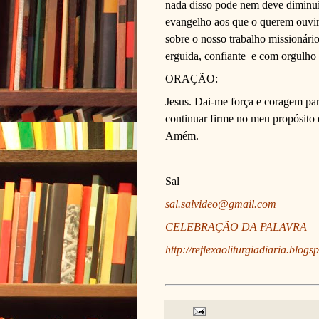
nada disso pode nem deve diminuir
evangelho aos que o querem ouvir.
sobre o nosso trabalho missionár
erguida, confiante e com orgulho 
ORAÇÃO:
Jesus. Dai-me força e coragem par
continuar firme no meu propósito 
Amém.
Sal
sal.salvideo@gmail.com
CELEBRAÇÃO DA PALAVRA
http://reflexaoliturgiadiaria.blogs