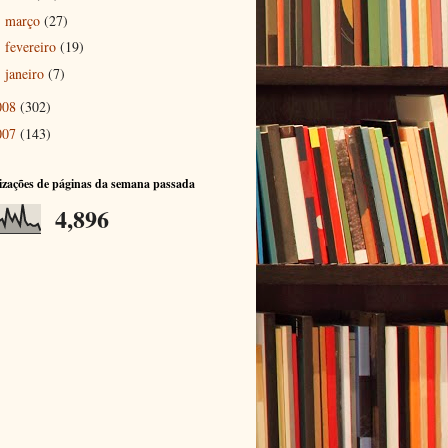
março
(27)
►
fevereiro
(19)
►
janeiro
(7)
►
008
(302)
007
(143)
izações de páginas da semana passada
4,896