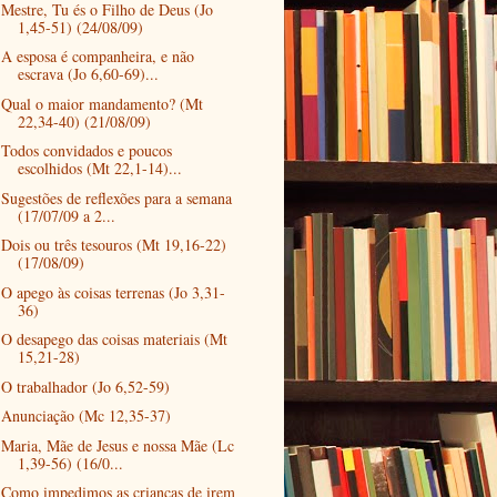
Mestre, Tu és o Filho de Deus (Jo
1,45-51) (24/08/09)
A esposa é companheira, e não
escrava (Jo 6,60-69)...
Qual o maior mandamento? (Mt
22,34-40) (21/08/09)
Todos convidados e poucos
escolhidos (Mt 22,1-14)...
Sugestões de reflexões para a semana
(17/07/09 a 2...
Dois ou três tesouros (Mt 19,16-22)
(17/08/09)
O apego às coisas terrenas (Jo 3,31-
36)
O desapego das coisas materiais (Mt
15,21-28)
O trabalhador (Jo 6,52-59)
Anunciação (Mc 12,35-37)
Maria, Mãe de Jesus e nossa Mãe (Lc
1,39-56) (16/0...
Como impedimos as crianças de irem