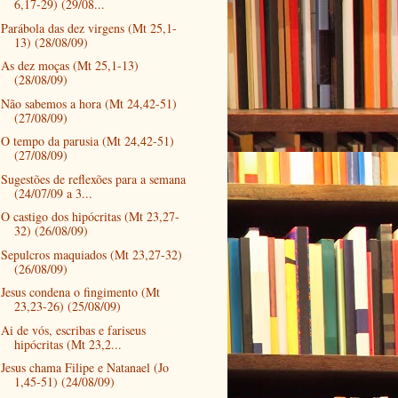
6,17-29) (29/08...
Parábola das dez virgens (Mt 25,1-
13) (28/08/09)
As dez moças (Mt 25,1-13)
(28/08/09)
Não sabemos a hora (Mt 24,42-51)
(27/08/09)
O tempo da parusia (Mt 24,42-51)
(27/08/09)
Sugestões de reflexões para a semana
(24/07/09 a 3...
O castigo dos hipócritas (Mt 23,27-
32) (26/08/09)
Sepulcros maquiados (Mt 23,27-32)
(26/08/09)
Jesus condena o fingimento (Mt
23,23-26) (25/08/09)
Ai de vós, escribas e fariseus
hipócritas (Mt 23,2...
Jesus chama Filipe e Natanael (Jo
1,45-51) (24/08/09)