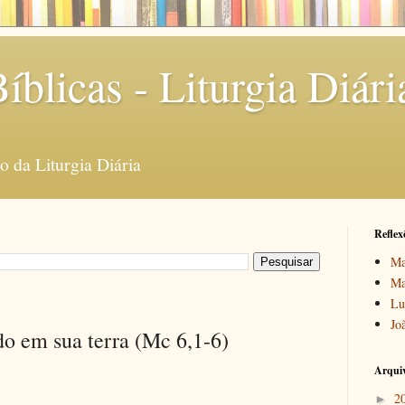
íblicas - Liturgia Diári
 da Liturgia Diária
Reflex
Ma
Ma
Lu
Jo
do em sua terra (Mc 6,1-6)
Arquiv
2
►