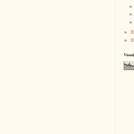
2
►
2
►
Visual