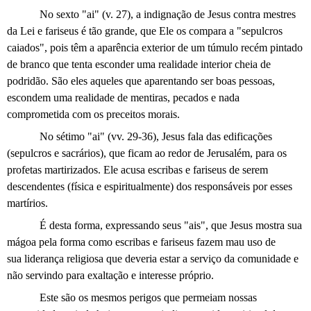
No sexto "ai" (v. 27), a indignação de Jesus contra mestres
da Lei e fariseus é tão grande, que Ele os compara a "sepulcros
caiados", pois têm a aparência exterior de um túmulo recém pintado
de branco que tenta esconder uma realidade interior cheia de
podridão. São eles aqueles que aparentando ser boas pessoas,
escondem uma realidade de mentiras, pecados e nada
comprometida com os preceitos morais.
No sétimo "ai" (vv. 29-36), Jesus fala das edificações
(sepulcros e sacrários), que ficam ao redor de Jerusalém, para os
profetas martirizados. Ele acusa escribas e fariseus de serem
descendentes (física e espiritualmente) dos responsáveis por esses
martírios.
É desta forma, expressando seus "ais", que Jesus mostra sua
mágoa pela forma como escribas e fariseus fazem mau uso de
sua liderança religiosa que deveria estar a serviço da comunidade e
não servindo para exaltação e interesse próprio.
Este são os mesmos perigos que permeiam nossas