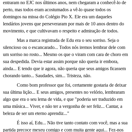
entraram no EJC nos últimos anos, nem chegaram a conhecê-lo de
perto, mas todos eram acostumados a vê-lo quase todos os
domingos na missa do Colégio Pio X. Ele era um daqueles
lendários jovens que perseveraram por mais de 10 anos dentro do
movimento, e que cultivavam o respeito e admiração de todos.
Mas a marca registrada de Edu era o seu sorriso. Seja o
silencioso ou o escancarado... Todos nós iremos lembrar dele com
um sorriso no rosto... Mesmo os que o viram com cara de choro em
sua despedida. Devia estar assim porque não queria ir embora,
ainda... E tendo que ir agora, não queria que seus amigos ficassem
chorando tanto... Saudades, sim... Tristeza, não.
Como bom professor que foi, certamente gostaria de deixar
sua última lição... E seus amigos, presentes no velório, lembraram
algo que era o seu lema de vida, e que "poderia ser traduzido em
uma música... Viver, e não ter a vergonha de ser feliz... Cantar, a
beleza de ser um eterno aprendiz..."
É isso aí, Edu... Não tive tanto contato com você, mas a sua
partida precoce mexeu comigo e com muita gente aqui... Fez-nos