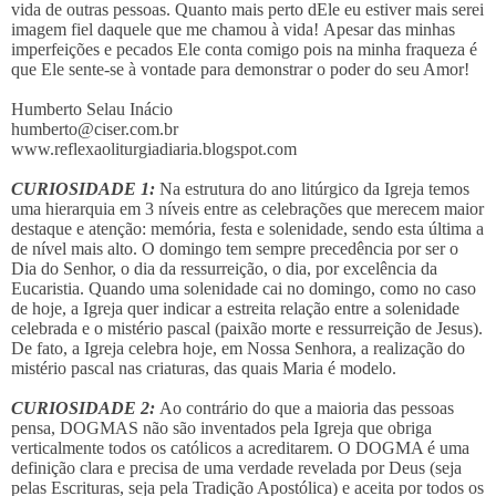
vida de outras pessoas. Quanto mais perto dEle eu estiver mais serei
imagem fiel daquele que me chamou à vida! Apesar das minhas
imperfeições e pecados Ele conta comigo pois na minha fraqueza é
que Ele sente-se à vontade para demonstrar o poder do seu Amor!
Humberto Selau Inácio
humberto@ciser.com.br
www.reflexaoliturgiadiaria.blogspot.com
CURIOSIDADE 1:
Na estrutura do ano litúrgico da Igreja temos
uma hierarquia em 3 níveis entre as celebrações que merecem maior
destaque e atenção: memória, festa e solenidade, sendo esta última a
de nível mais alto. O domingo tem sempre precedência por ser o
Dia do Senhor, o dia da ressurreição, o dia, por excelência da
Eucaristia. Quando uma solenidade cai no domingo, como no caso
de hoje, a Igreja quer indicar a estreita relação entre a solenidade
celebrada e o mistério pascal (paixão morte e ressurreição de Jesus).
De fato, a Igreja celebra hoje, em Nossa Senhora, a realização do
mistério pascal nas criaturas, das quais Maria é modelo.
CURIOSIDADE 2:
Ao contrário do que a maioria das pessoas
pensa, DOGMAS não são inventados pela Igreja que obriga
verticalmente todos os católicos a acreditarem. O DOGMA é uma
definição clara e precisa de uma verdade revelada por Deus (seja
pelas Escrituras, seja pela Tradição Apostólica) e aceita por todos os