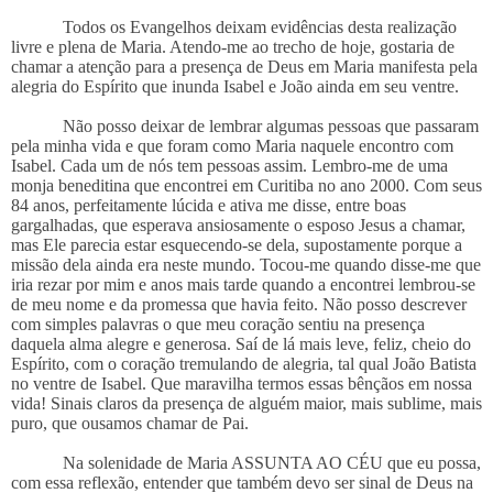
Todos os Evangelhos deixam evidências desta realização
livre e plena de Maria. Atendo-me ao trecho de hoje, gostaria de
chamar a atenção para a presença de Deus em Maria manifesta pela
alegria do Espírito que inunda Isabel e João ainda em seu ventre.
Não posso deixar de lembrar algumas pessoas que passaram
pela minha vida e que foram como Maria naquele encontro com
Isabel. Cada um de nós tem pessoas assim. Lembro-me de uma
monja beneditina que encontrei em Curitiba no ano 2000. Com seus
84 anos, perfeitamente lúcida e ativa me disse, entre boas
gargalhadas, que esperava ansiosamente o esposo Jesus a chamar,
mas Ele parecia estar esquecendo-se dela, supostamente porque a
missão dela ainda era neste mundo. Tocou-me quando disse-me que
iria rezar por mim e anos mais tarde quando a encontrei lembrou-se
de meu nome e da promessa que havia feito. Não posso descrever
com simples palavras o que meu coração sentiu na presença
daquela alma alegre e generosa. Saí de lá mais leve, feliz, cheio do
Espírito, com o coração tremulando de alegria, tal qual João Batista
no ventre de Isabel. Que maravilha termos essas bênçãos em nossa
vida! Sinais claros da presença de alguém maior, mais sublime, mais
puro, que ousamos chamar de Pai.
Na solenidade de Maria ASSUNTA AO CÉU que eu possa,
com essa reflexão, entender que também devo ser sinal de Deus na