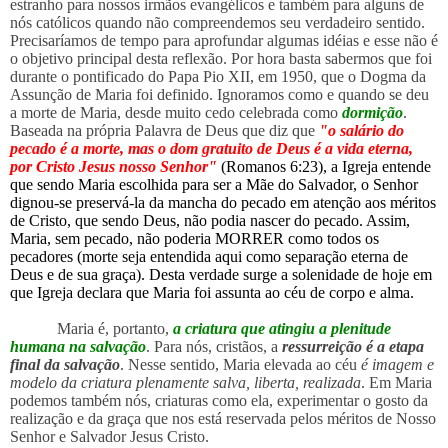
estranho para nossos irmãos evangélicos e também para alguns de
nós católicos quando não compreendemos seu verdadeiro sentido.
Precisaríamos de tempo para aprofundar algumas idéias e esse não é
o objetivo principal desta reflexão. Por hora basta sabermos que foi
durante o pontificado do Papa Pio XII, em 1950, que o Dogma da
Assunção de Maria foi definido. Ignoramos como e quando se deu
a morte de Maria, desde muito cedo celebrada como
dormição
.
Baseada na própria Palavra de Deus que diz que
"o salário do
pecado é a morte, mas o dom gratuito de Deus é a vida eterna,
por Cristo Jesus nosso Senhor"
(Romanos 6:23), a Igreja entende
que sendo Maria escolhida para ser a Mãe do Salvador, o Senhor
dignou-se preservá-la da mancha do pecado em atenção aos méritos
de Cristo, que sendo Deus, não podia nascer do pecado. Assim,
Maria, sem pecado, não poderia MORRER como todos os
pecadores (morte seja entendida aqui como separação eterna de
Deus e de sua graça). Desta verdade surge a solenidade de hoje em
que Igreja declara que Maria foi assunta ao céu de corpo e alma.
Maria é, portanto,
a criatura que atingiu a plenitude
humana na salvação
. Para nós, cristãos, a
ressurreição é a etapa
final da salvação
. Nesse sentido, Maria elevada ao céu
é imagem e
modelo da criatura plenamente salva, liberta, realizada
. Em Maria
podemos também nós, criaturas como ela, experimentar o gosto da
realização e da graça que nos está reservada pelos méritos de Nosso
Senhor e Salvador Jesus Cristo.