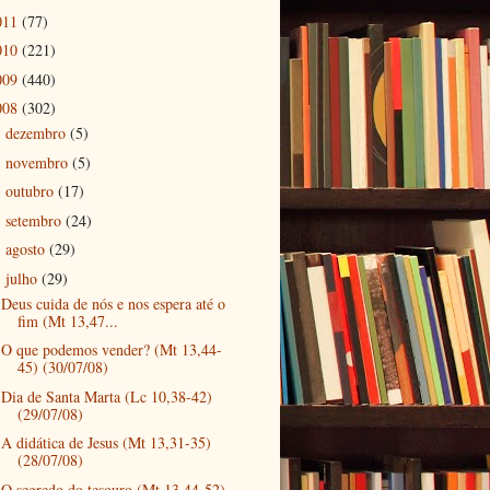
011
(77)
010
(221)
009
(440)
008
(302)
dezembro
(5)
►
novembro
(5)
►
outubro
(17)
►
setembro
(24)
►
agosto
(29)
►
julho
(29)
▼
Deus cuida de nós e nos espera até o
fim (Mt 13,47...
O que podemos vender? (Mt 13,44-
45) (30/07/08)
Dia de Santa Marta (Lc 10,38-42)
(29/07/08)
A didática de Jesus (Mt 13,31-35)
(28/07/08)
O segredo do tesouro (Mt 13,44-52)