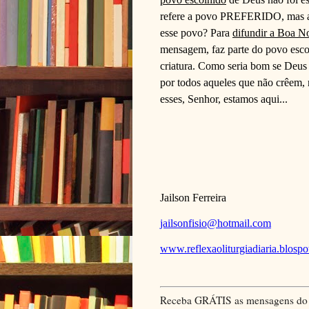
refere a povo PREFERIDO, mas
esse povo? Para
difundir a Boa N
mensagem, faz parte do povo escol
criatura. Como seria bom se Deus 
por todos aqueles que não crêem,
esses, Senhor, estamos aqui...
Jailson Ferreira
jailsonfisio@hotmail.com
www.reflexaoliturgiadiaria.blosp
Receba GRÁTIS as mensagens do Me