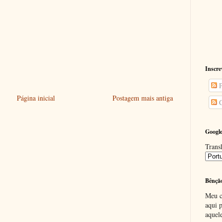
Inscre
P
Página inicial
Postagem mais antiga
C
Google
Transl
Bênçã
Meu c
aqui p
aquel