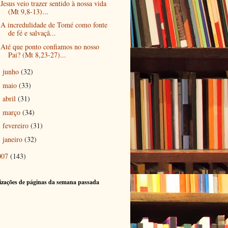
Jesus veio trazer sentido à nossa vida
(Mt 9,8-13)...
A incredulidade de Tomé como fonte
de fé e salvaçã...
Até que ponto confiamos no nosso
Pai? (Mt 8,23-27)...
junho
(32)
►
maio
(33)
►
abril
(31)
►
março
(34)
►
fevereiro
(31)
►
janeiro
(32)
►
007
(143)
izações de páginas da semana passada