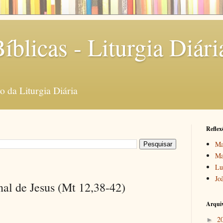
íblicas - Liturgia Diári
 da Liturgia Diária
Reflex
Ma
Ma
Lu
Jo
al de Jesus (Mt 12,38-42)
Arquiv
2
►