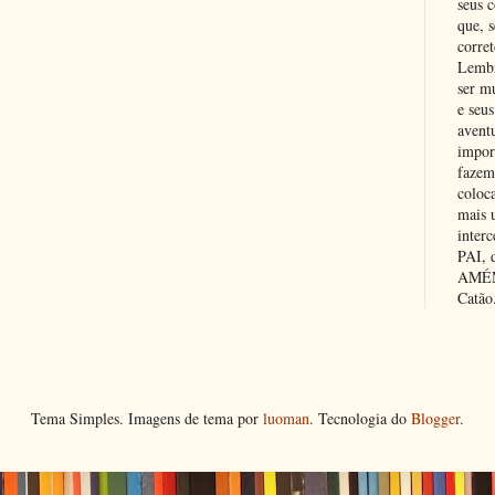
seus c
que, 
corre
Lembr
ser m
e seus
avent
impor
fazem
coloc
mais 
inter
PAI,
AMÉM.
Catão
Tema Simples. Imagens de tema por
luoman
. Tecnologia do
Blogger
.