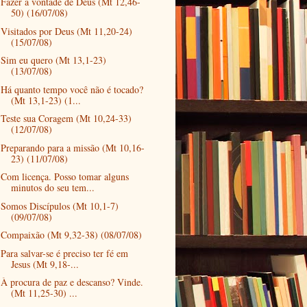
Fazer a vontade de Deus (Mt 12,46-
50) (16/07/08)
Visitados por Deus (Mt 11,20-24)
(15/07/08)
Sim eu quero (Mt 13,1-23)
(13/07/08)
Há quanto tempo você não é tocado?
(Mt 13,1-23) (1...
Teste sua Coragem (Mt 10,24-33)
(12/07/08)
Preparando para a missão (Mt 10,16-
23) (11/07/08)
Com licença. Posso tomar alguns
minutos do seu tem...
Somos Discípulos (Mt 10,1-7)
(09/07/08)
Compaixão (Mt 9,32-38) (08/07/08)
Para salvar-se é preciso ter fé em
Jesus (Mt 9,18-...
À procura de paz e descanso? Vinde.
(Mt 11,25-30) ...