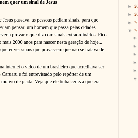
uem quer um sinal de Jesus
2
►
2
►
Jesus passava, as pessoas pediam sinais, para que
2
►
eviam pensar: um homem que passa pelas cidades
2
▼
veria provar o que diz com sinais extraordinários. Fico
o mais 2000 anos para nascer nesta geração de hoje...
uerer ver sinais que provassem que não se tratava de
a internet o vídeo de um brasileiro que acreditava ser
 Caruaru e foi entrevistado pelo repórter de um
 motivo de piada. Veja que ele tinha certeza que era