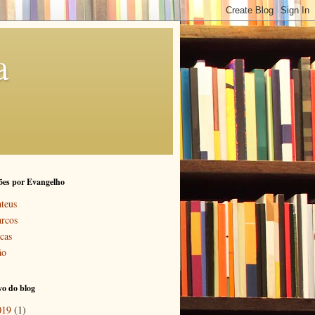
a
ões por Evangelho
teus
rcos
cas
ão
o do blog
019
(1)