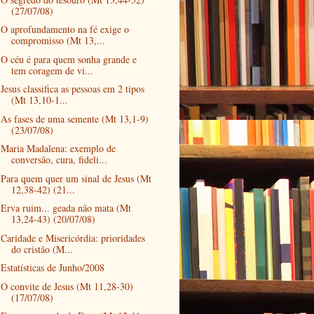
(27/07/08)
O aprofundamento na fé exige o
compromisso (Mt 13,...
O céu é para quem sonha grande e
tem coragem de vi...
Jesus classifica as pessoas em 2 tipos
(Mt 13,10-1...
As fases de uma semente (Mt 13,1-9)
(23/07/08)
Maria Madalena: exemplo de
conversão, cura, fideli...
Para quem quer um sinal de Jesus (Mt
12,38-42) (21...
Erva ruim... geada não mata (Mt
13,24-43) (20/07/08)
Caridade e Misericórdia: prioridades
do cristão (M...
Estatísticas de Junho/2008
O convite de Jesus (Mt 11,28-30)
(17/07/08)