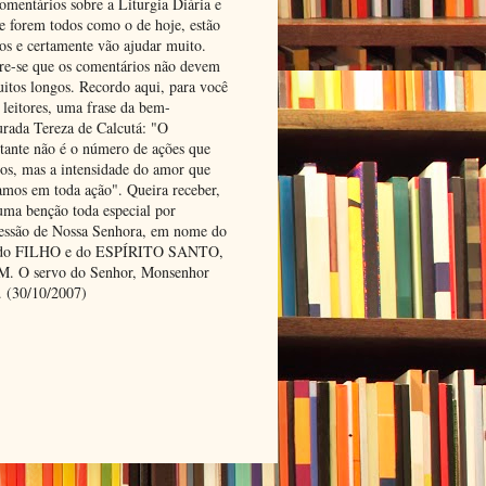
omentários sobre a Liturgia Diária e
se forem todos como o de hoje, estão
tos e certamente vão ajudar muito.
e-se que os comentários não devem
uitos longos. Recordo aqui, para você
 leitores, uma frase da bem-
urada Tereza de Calcutá: "O
tante não é o número de ações que
os, mas a intensidade do amor que
amos em toda ação". Queira receber,
uma benção toda especial por
cessão de Nossa Senhora, em nome do
 do FILHO e do ESPÍRITO SANTO,
 O servo do Senhor, Monsenhor
. (30/10/2007)