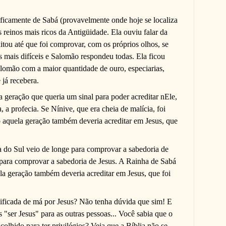
ficamente de Sabá (provavelmente onde hoje se localiza
s reinos mais ricos da Antigüidade. Ela ouviu falar da
tou até que foi comprovar, com os próprios olhos, se
s mais difíceis e Salomão respondeu todas. Ela ficou
lomão com a maior quantidade de ouro, especiarias,
 já recebera.
a geração que queria um sinal para poder acreditar nEle,
a, a profecia. Se Nínive, que era cheia de malícia, foi
o aquela geração também deveria acreditar em Jesus, que
 do Sul veio de longe para comprovar a sabedoria de
para comprovar a sabedoria de Jesus. A Rainha de Sabá
a geração também deveria acreditar em Jesus, que foi
ssificada de má por Jesus? Não tenha dúvida que sim! E
 "ser Jesus" para as outras pessoas... Você sabia que o
olhido para ter privilégios? Veja que a Bíblia não se