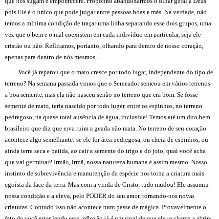
que nos sugam e empobrecem. Proponho abandonarmos o olhar geral a Deus
pois Ele é o único que pode julgar entre pessoas boas e más. Na verdade, não
temos a mínima condição de traçar uma linha separando esse dois grupos, uma
vez que o bem e o mal coexistem em cada indivíduo em particular, seja ele
cristão ou não. Reflitamos, portanto, olhando para dentro de nosso coração,
apenas para dentro de nós mesmos...
Você já reparou que o mato cresce por todo lugar, independente do tipo de
terreno? Na semana passada vimos que o Semeador semeou em vários terrenos
a boa semente, mas ela não nasceu senão no terreno que era bom. Se fosse
semente de mato, teria nascido por todo lugar, entre os espinhos, no terreno
pedregoso, na quase total ausência de água, inclusive! Temos até um dito bem
brasileiro que diz que erva ruim a geada não mata. No terreno de seu coração
acontece algo semelhante: se ele for área pedregosa, ou cheia de espinhos, ou
ainda terra seca e batida, ao cair a semente do trigo e do joio, qual você acha
que vai germinar? Irmão, irmã, nossa natureza humana é assim mesmo. Nosso
instinto de sobrevivência e manutenção da espécie nos torna a criatura mais
egoísta da face da terra. Mas com a vinda de Cristo, tudo mudou! Ele assumiu
nossa condição e a eleva, pelo PODER do seu amor, tornando-nos novas
criaturas. Contudo isso não acontece num passe de mágica. Provavelmente o
fato de você estar lendo essa reflexão já é um sinal de que ele te chama a abrir-