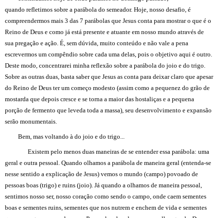
quando refletimos sobre a parábola do semeador. Hoje, nosso desafio, é
compreendermos mais 3 das 7 parábolas que Jesus conta para mostrar o que é o
Reino de Deus e como já está presente e atuante em nosso mundo através de
sua pregação e ação. É, sem dúvida, muito conteúdo e não vale a pena
escrevermos um compêndio sobre cada uma delas, pois o objetivo aqui é outro.
Deste modo, concentrarei minha reflexão sobre a parábola do joio e do trigo.
Sobre as outras duas, basta saber que Jesus as conta para deixar claro que apesar
do Reino de Deus ter um começo modesto (assim como a pequenez do grão de
mostarda que depois cresce e se torna a maior das hostaliças e a pequena
porção de fermento que leveda toda a massa), seu desenvolvimento e expansão
serão monumentais.
Bem, mas voltando à do joio e do trigo...
Existem pelo menos duas maneiras de se entender essa parábola: uma
geral e outra pessoal. Quando olhamos a parábola de maneira geral (entenda-se
nesse sentido a explicação de Jesus) vemos o mundo (campo) povoado de
pessoas boas (trigo) e ruins (joio). Já quando a olhamos de maneira pessoal,
sentimos nosso ser, nosso coração como sendo o campo, onde caem sementes
boas e sementes ruins, sementes que nos nutrem e enchem de vida e sementes