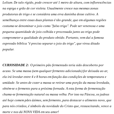
Lolium
. De talo rígido, pode crescer até 1 metro de altura, com
inflorescências
na espiga e grão de cor violeta. Usualmente cresce nas mesmas zonas
produtoras de
trigo
e se considera uma
erva daninha
desse cultivo. A
semelhança entre essas duas plantas é tão grande, que em algumas regiões
costuma-se denominar o joio como "falso trigo". Pode ser venenosa e uma
pequena quantidade de joio colhida e processada junto ao trigo pode
comprometer a qualidade do produto obtido. Portanto, vem daí a famosa
expressão bíblica "é preciso separar o joio do trigo", que virou ditado
popular.
CURIOSIDADE 2:
O primeiro pão fermentado teria sido descoberto por
acaso. Se uma massa (sem qualquer fermento adicionado) for deixada ao ar,
ela irá levedar entre 4 e 8 horas em função das condições de temperatura e
umidade. Se antes de cozer a massa se retirar uma porção da massa levedada,
obtém-se o fermento para a próxima fornada. A esta forma de fermentação
chama-se fermentação natural ou massa velha. Por isso na Páscoa, os judeus
até hoje comem pães ázimos, sem fermento, para destacar o alimento novo, que
para nós cristãos, é símbolo da novidade do Cristo que, ressuscitando, vence a
morte e nos dá NOVA VIDA em seu amor!