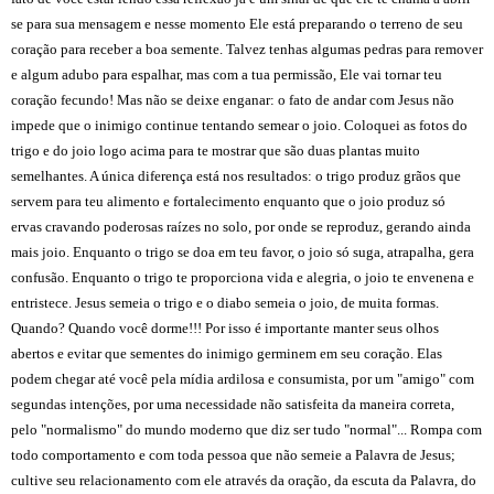
se para sua mensagem e nesse momento Ele está preparando o terreno de seu
coração para receber a boa semente. Talvez tenhas algumas pedras para remover
e algum adubo para espalhar, mas com a tua permissão, Ele vai tornar teu
coração fecundo! Mas não se deixe enganar: o fato de andar com Jesus não
impede que o inimigo continue tentando semear o joio. Coloquei as fotos do
trigo e do joio logo acima para te mostrar que são duas plantas muito
semelhantes. A única diferença está nos resultados: o trigo produz grãos que
servem para teu alimento e fortalecimento enquanto que o joio produz só
ervas cravando poderosas raízes no solo, por onde se reproduz, gerando ainda
mais joio. Enquanto o trigo se doa em teu favor, o joio só suga, atrapalha, gera
confusão. Enquanto o trigo te proporciona vida e alegria, o joio te envenena e
entristece. Jesus semeia o trigo e o diabo semeia o joio, de muita formas.
Quando? Quando você dorme!!! Por isso é importante manter seus olhos
abertos e evitar que sementes do inimigo germinem em seu coração. Elas
podem chegar até você pela mídia ardilosa e consumista, por um "amigo" com
segundas intenções, por uma necessidade não satisfeita da maneira correta,
pelo "normalismo" do mundo moderno que diz ser tudo "normal"... Rompa com
todo comportamento e com toda pessoa que não semeie a Palavra de Jesus;
cultive seu relacionamento com ele através da oração, da escuta da Palavra, do