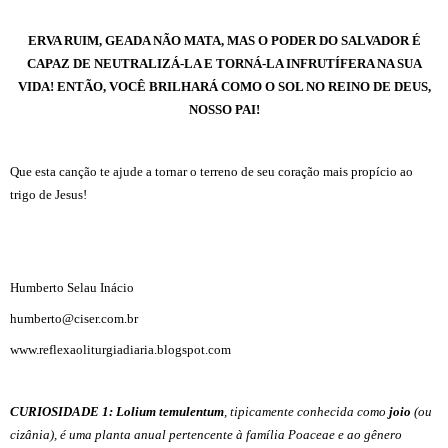
ERVA RUIM, GEADA NÃO MATA, MAS O PODER DO SALVADOR É
CAPAZ DE NEUTRALIZÁ-LA E TORNÁ-LA INFRUTÍFERA NA SUA
VIDA! ENTÃO, VOCÊ BRILHARÁ COMO O SOL NO REINO DE DEUS,
NOSSO PAI!
Que esta canção te ajude a tornar o terreno de seu coração mais propício ao
trigo de Jesus!
Humberto Selau Inácio
humberto@ciser.com.br
www.reflexaoliturgiadiaria.blogspot.com
CURIOSIDADE 1:
Lolium temulentum
, tipicamente conhecida como
joio
(ou
cizânia), é uma planta anual pertencente à família
Poaceae
e ao gênero