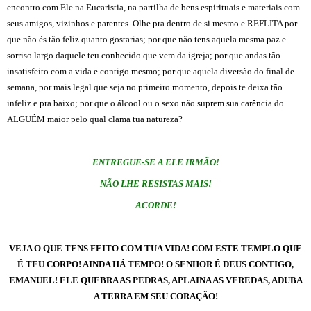
encontro com Ele na Eucaristia, na partilha de bens espirituais e materiais com
seus amigos, vizinhos e parentes. Olhe pra dentro de si mesmo e REFLITA por
que não és tão feliz quanto gostarias; por que não tens aquela mesma paz e
sorriso largo daquele teu conhecido que vem da igreja; por que andas tão
insatisfeito com a vida e contigo mesmo; por que aquela diversão do final de
semana, por mais legal que seja no primeiro momento, depois te deixa tão
infeliz e pra baixo; por que o álcool ou o sexo não suprem sua carência do
ALGUÉM maior pelo qual clama tua natureza?
ENTREGUE-SE A ELE IRMÃO!
NÃO LHE RESISTAS MAIS!
ACORDE!
VEJA O QUE TENS FEITO COM TUA VIDA! COM ESTE TEMPLO QUE
É TEU CORPO! AINDA HÁ TEMPO! O SENHOR É DEUS CONTIGO,
EMANUEL! ELE QUEBRA AS PEDRAS, APLAINA AS VEREDAS, ADUBA
A TERRA EM SEU CORAÇÃO!