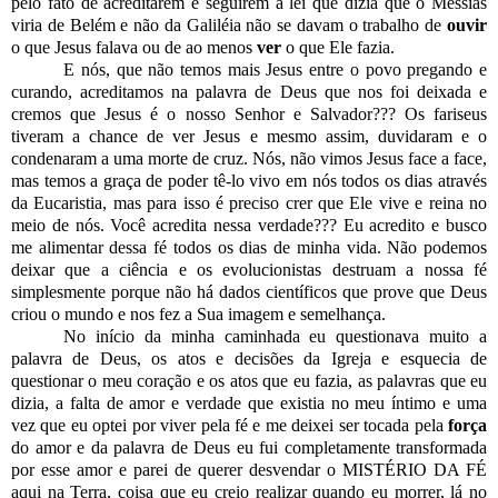
pelo fato de acreditarem e seguirem a lei que dizia que o Messias
viria de Belém e não da Galiléia não se davam o trabalho de
ouvir
o que Jesus falava ou de ao menos
ver
o que Ele fazia.
E nós, que não temos mais Jesus entre o povo pregando e
curando, acreditamos na palavra de Deus que nos foi deixada e
cremos que Jesus é o nosso Senhor e Salvador??? Os fariseus
tiveram a chance de ver Jesus e mesmo assim, duvidaram e o
condenaram a uma morte de cruz. Nós, não vimos Jesus face a face,
mas temos a graça de poder tê-lo vivo em nós todos os dias através
da Eucaristia, mas para isso é preciso crer que Ele vive e reina no
meio de nós. Você acredita nessa verdade??? Eu acredito e busco
me alimentar dessa fé todos os dias de minha vida. Não podemos
deixar que a ciência e os evolucionistas destruam a nossa fé
simplesmente porque não há dados científicos que prove que Deus
criou o mundo e nos fez a Sua imagem e semelhança.
No início da minha caminhada eu questionava muito a
palavra de Deus, os atos e decisões da Igreja e esquecia de
questionar o meu coração e os atos que eu fazia, as palavras que eu
dizia, a falta de amor e verdade que existia no meu íntimo e uma
vez que eu optei por viver pela fé e me deixei ser tocada pela
força
do amor e da palavra de Deus eu fui completamente transformada
por esse amor e parei de querer desvendar o MISTÉRIO DA FÉ
aqui na Terra, coisa que eu creio realizar quando eu morrer, lá no