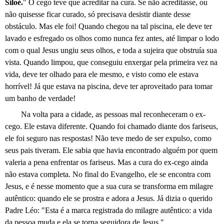
Siloé.
" O cego teve que acreditar na cura. Se não acreditasse, ou
não quisesse ficar curado, só precisava desistir diante desse
obstáculo. Mas ele foi! Quando chegou na tal piscina, ele deve ter
lavado e esfregado os olhos como nunca fez antes, até limpar o lodo
com o qual Jesus ungiu seus olhos, e toda a sujeira que obstruía sua
vista. Quando limpou, que conseguiu enxergar pela primeira vez na
vida, deve ter olhado para ele mesmo, e visto como ele estava
horrível! Já que estava na piscina, deve ter aproveitado para tomar
um banho de verdade!
Na volta para a cidade, as pessoas mal reconheceram o ex-
cego. Ele estava diferente. Quando foi chamado diante dos fariseus,
ele foi seguro nas respostas! Não teve medo de ser expulso, como
seus pais tiveram. Ele sabia que havia encontrado alguém por quem
valeria a pena enfrentar os fariseus. Mas a cura do ex-cego ainda
não estava completa. No final do Evangelho, ele se encontra com
Jesus, e é nesse momento que a sua cura se transforma em milagre
autêntico: quando ele se prostra e adora a Jesus. Já dizia o querido
Padre Léo: "Esta é a marca registrada do milagre autêntico: a vida
da pessoa muda e ela se torna seguidora de Jesus."