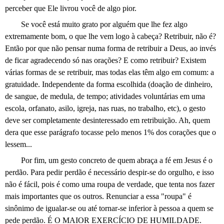
perceber que Ele livrou você de algo pior.
Se você está muito grato por alguém que lhe fez algo
extremamente bom, o que lhe vem logo à cabeça? Retribuir, não é?
Então por que não pensar numa forma de retribuir a Deus, ao invés
de ficar agradecendo só nas orações? E como retribuir? Existem
várias formas de se retribuir, mas todas elas têm algo em comum: a
gratuidade. Independente da forma escolhida (doação de dinheiro,
de sangue, de medula, de tempo; atividades voluntárias em uma
escola, orfanato, asilo, igreja, nas ruas, no trabalho, etc), o gesto
deve ser completamente desinteressado em retribuição. Ah, quem
dera que esse parágrafo tocasse pelo menos 1% dos corações que o
lessem...
Por fim, um gesto concreto de quem abraça a fé em Jesus é o
perdão. Para pedir perdão é necessário despir-se do orgulho, e isso
não é fácil, pois é como uma roupa de verdade, que tenta nos fazer
mais importantes que os outros. Renunciar a essa "roupa" é
sinônimo de igualar-se ou até tornar-se inferior à pessoa a quem se
pede perdão. É O MAIOR EXERCÍCIO DE HUMILDADE.