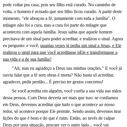
pode voltar pra casa, pois seu filho está curado. No caminho de
volta, o homem é avisado que seu filho ficou curado. A partir deste
momento, "ele abraçou a fé, juntamente com toda a família". O
milagre não foi a cura, mas a cura foi parte do milagre que
aconteceu com aquela família. Jesus sabia que aquele homem
precisava de um sinal para poder acreditar, e realizou o sinal. Agora
eu pergunto: e você,
quantas vezes já pediu um sinal a Jesus, e Ele
realizou o sinal para que você acreditasse nEle e transformasse a
sua vida e a de sua família?
"Ah, mas eu agradeço a Deus nas minhas orações." E você já
ouviu falar que a fé sem obras é morta? Não basta só acreditar,
agradecer, pedir perdão... É preciso ter gestos concretos!
Se você acredita em alguém, você confia a sua vida nas mãos
dessa pessoa. Com Deus deveria ser mais que isso: se confiamos
em Deus, devemos acreditar que tudo o que acontece ao nosso
redor, só acontece porque Ele permite. Sendo assim, devemos tirar
lições do que é bom e do que é ruim. Então, ao invés de culpar
Deus por uma situação, procure ver o outro lado... você vai