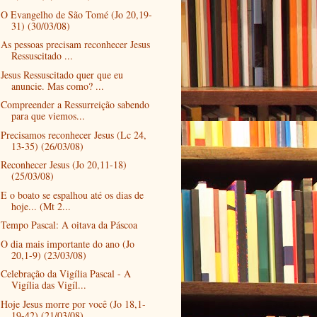
O Evangelho de São Tomé (Jo 20,19-
31) (30/03/08)
As pessoas precisam reconhecer Jesus
Ressuscitado ...
Jesus Ressuscitado quer que eu
anuncie. Mas como? ...
Compreender a Ressurreição sabendo
para que viemos...
Precisamos reconhecer Jesus (Lc 24,
13-35) (26/03/08)
Reconhecer Jesus (Jo 20,11-18)
(25/03/08)
E o boato se espalhou até os dias de
hoje... (Mt 2...
Tempo Pascal: A oitava da Páscoa
O dia mais importante do ano (Jo
20,1-9) (23/03/08)
Celebração da Vigília Pascal - A
Vigília das Vigíl...
Hoje Jesus morre por você (Jo 18,1-
19-42) (21/03/08)