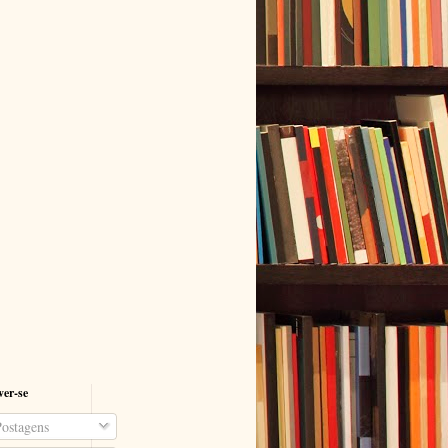
ver-se
ostagens