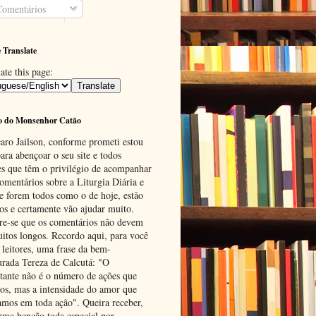
omentários
 Translate
ate this page:
o do Monsenhor Catão
aro Jailson, conforme prometi estou
ara abençoar o seu site e todos
es que têm o privilégio de acompanhar
omentários sobre a Liturgia Diária e
se forem todos como o de hoje, estão
tos e certamente vão ajudar muito.
e-se que os comentários não devem
uitos longos. Recordo aqui, para você
 leitores, uma frase da bem-
urada Tereza de Calcutá: "O
tante não é o número de ações que
os, mas a intensidade do amor que
amos em toda ação". Queira receber,
uma benção toda especial por