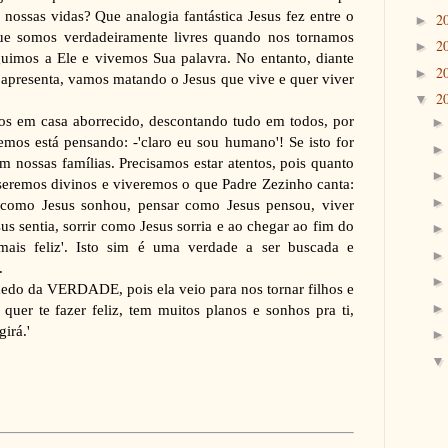
nossas vidas? Que analogia fantástica Jesus fez entre o
2
►
que somos verdadeiramente livres quando nos tornamos
2
►
eguimos a Ele e vivemos Sua palavra. No entanto, diante
2
►
s apresenta, vamos matando o Jesus que vive e quer viver
2
▼
os em casa aborrecido, descontando tudo em todos, por
mos está pensando: -'claro eu sou humano'! Se isto for
m nossas famílias. Precisamos estar atentos, pois quanto
eremos divinos e viveremos o que Padre Zezinho canta:
como Jesus sonhou, pensar como Jesus pensou, viver
us sentia, sorrir como Jesus sorria e ao chegar ao fim do
mais feliz'. Isto sim é uma verdade a ser buscada e
.
edo da VERDADE, pois ela veio para nos tornar filhos e
uer te fazer feliz, tem muitos planos e sonhos pra ti,
girá.'