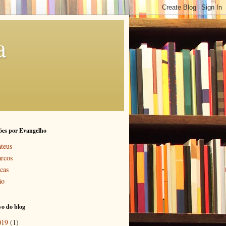
a
ões por Evangelho
teus
rcos
cas
ão
o do blog
019
(1)