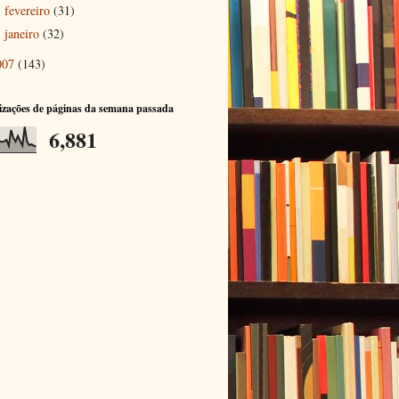
fevereiro
(31)
►
janeiro
(32)
►
007
(143)
izações de páginas da semana passada
6,881