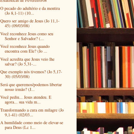
Estatísticas de Fevereiro/08
O pecado do adultério e da mentira
(Jo 8,1-11) (10...
Quero ser amigo de Jesus (Jo 11,1-
45) (09/03/08)
Você reconhece Jesus como seu
Senhor e Salvador? (...
Você reconhece Jesus quando
encontra com Ele? (Jo ...
Você acredita que Jesus veio lhe
salvar? (Jo 5,31-...
Que exemplo nós tivemos? (Jo 5,17-
30) (05/03/08)
Será que queremos/podemos libertar
nosso irmão? (J...
Você pediu... Jesus atendeu. E
agora... sua vida m...
Transformando a cura em milagre (Jo
9,1-41) (02/03...
A humildade como meio de elevar-se
para Deus (Lc 1...