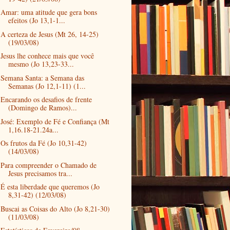
Amar: uma atitude que gera bons
efeitos (Jo 13,1-1...
A certeza de Jesus (Mt 26, 14-25)
(19/03/08)
Jesus lhe conhece mais que você
mesmo (Jo 13,23-33...
Semana Santa: a Semana das
Semanas (Jo 12,1-11) (1...
Encarando os desafios de frente
(Domingo de Ramos)...
José: Exemplo de Fé e Confiança (Mt
1,16.18-21.24a...
Os frutos da Fé (Jo 10,31-42)
(14/03/08)
Para compreender o Chamado de
Jesus precisamos tra...
É esta liberdade que queremos (Jo
8,31-42) (12/03/08)
Buscai as Coisas do Alto (Jo 8,21-30)
(11/03/08)