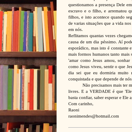
questionamos a presença Dele em 
escravo e o filho, e arrematou 
filhos, e isto acontece quando s
de varias situações que a vida no
em nós.
Reflitamos quantas vezes chegam
causa de um dia péssimo. Aí pode
esporádico, mas isto é constante e
mais formos humanos tanto mais s
'amar como Jesus amou, sonhar 
como Jesus viveu, sentir o que Jes
dia sei que eu dormiria muito 
conquistada e que depende de nós
Não precisamos mais ter m
livres. E a VERDADE é que 'Ele q
basta confiar, saber esperar e Ele a
Com carinho,
Raoni
raonimendes@hotmail.com