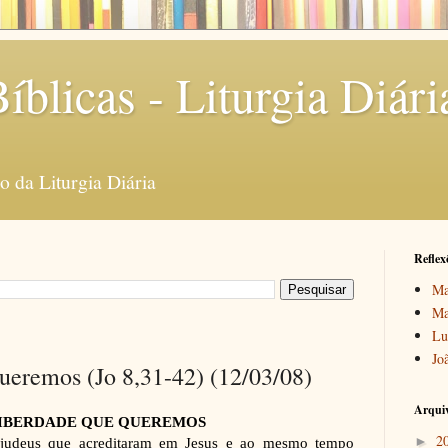
íblicas - Liturgia Diári
 da Liturgia Diária
Reflex
Ma
Ma
Lu
Jo
queremos (Jo 8,31-42) (12/03/08)
Arquiv
LIBERDADE QUE QUEREMOS
2
►
 judeus que acreditaram em Jesus e ao mesmo tempo