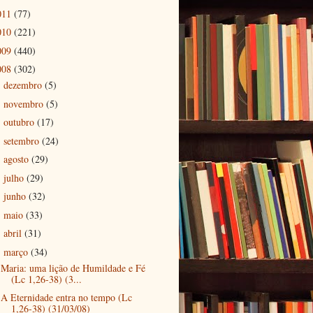
011
(77)
010
(221)
009
(440)
008
(302)
dezembro
(5)
►
novembro
(5)
►
outubro
(17)
►
setembro
(24)
►
agosto
(29)
►
julho
(29)
►
junho
(32)
►
maio
(33)
►
abril
(31)
►
março
(34)
▼
Maria: uma lição de Humildade e Fé
(Lc 1,26-38) (3...
A Eternidade entra no tempo (Lc
1,26-38) (31/03/08)