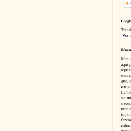
C
Google
Transl
Bênçã
Meu c
aqui p
aquel
seus c
que, 
corre
Lembr
ser m
e seus
avent
impor
fazem
coloc
mais 