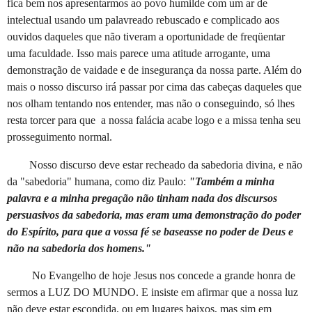
fica bem nos apresentarmos ao povo humilde com um ar de
intelectual usando um palavreado rebuscado e complicado aos
ouvidos daqueles que não tiveram a oportunidade de freqüentar
uma faculdade. Isso mais parece uma atitude arrogante, uma
demonstração de vaidade e de insegurança da nossa parte. Além do
mais o nosso discurso irá passar por cima das cabeças daqueles que
nos olham tentando nos entender, mas não o conseguindo, só lhes
resta torcer para que a nossa falácia acabe logo e a missa tenha seu
prosseguimento normal.
Nosso discurso deve estar recheado da sabedoria divina, e não
da "sabedoria" humana, como diz Paulo:
"Também a minha
palavra e a minha pregação não tinham nada dos discursos
persuasivos da sabedoria, mas eram uma demonstração do poder
do Espírito, para que a vossa fé se baseasse no poder de Deus e
não na sabedoria dos homens."
No Evangelho de hoje Jesus nos concede a grande honra de
sermos a LUZ DO MUNDO. E insiste em afirmar que a nossa luz
não deve estar escondida, ou em lugares baixos, mas sim em