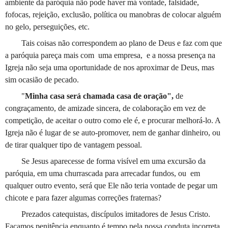
ambiente da paróquia não pode haver má vontade, falsidade,
fofocas, rejeição, exclusão, política ou manobras de colocar alguém
no gelo, perseguições, etc.
Tais coisas não correspondem ao plano de Deus e faz com que
a paróquia pareça mais com uma empresa, e a nossa presença na
Igreja não seja uma oportunidade de nos aproximar de Deus, mas
sim ocasião de pecado.
"
Minha casa será chamada casa de oração",
de
congraçamento, de amizade sincera, de colaboração em vez de
competição, de aceitar o outro como ele é, e procurar melhorá-lo. A
Igreja não é lugar de se auto-promover, nem de ganhar dinheiro, ou
de tirar qualquer tipo de vantagem pessoal.
Se Jesus aparecesse de forma visível em uma excursão da
paróquia, em uma churrascada para arrecadar fundos, ou em
qualquer outro evento, será que Ele não teria vontade de pegar um
chicote e para fazer algumas correções fraternas?
Prezados catequistas, discípulos imitadores de Jesus Cristo.
Façamos penitência enquanto é tempo pela nossa conduta incorreta