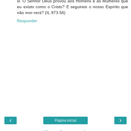
si: O Senhor Deus provou aos Homens e às Mulheres que
eu existo como o Cristo? E seguireis o nosso Espírito que
não mor-rerá? (IL.973.56)
Responder
‹
›
Página inicial