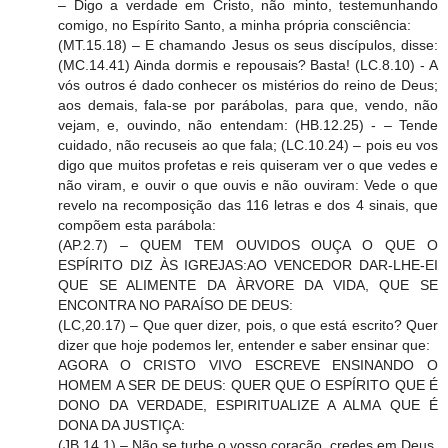
– Digo a verdade em Cristo, não minto, testemunhando
comigo, no Espírito Santo, a minha própria consciência:
(MT.15.18) – E chamando Jesus os seus discípulos, disse:
(MC.14.41) Ainda dormis e repousais? Basta! (LC.8.10) - A
vós outros é dado conhecer os mistérios do reino de Deus;
aos demais, fala-se por parábolas, para que, vendo, não
vejam, e, ouvindo, não entendam: (HB.12.25) - – Tende
cuidado, não recuseis ao que fala; (LC.10.24) – pois eu vos
digo que muitos profetas e reis quiseram ver o que vedes e
não viram, e ouvir o que ouvis e não ouviram: Vede o que
revelo na recomposição das 116 letras e dos 4 sinais, que
compõem esta parábola:
(AP.2.7) – QUEM TEM OUVIDOS OUÇA O QUE O
ESPÍRITO DIZ ÀS IGREJAS:AO VENCEDOR DAR-LHE-EI
QUE SE ALIMENTE DA ÀRVORE DA VIDA, QUE SE
ENCONTRA NO PARAÍSO DE DEUS:
(LC,20.17) – Que quer dizer, pois, o que está escrito? Quer
dizer que hoje podemos ler, entender e saber ensinar que:
AGORA O CRISTO VIVO ESCREVE ENSINANDO O
HOMEM A SER DE DEUS: QUER QUE O ESPÍRITO QUE É
DONO DA VERDADE, ESPIRITUALIZE A ALMA QUE É
DONA DA JUSTIÇA:
(JB.14.1) – Não se turbe o vosso coração, credes em Deus,