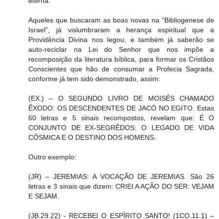
eterna.
Aqueles que buscaram as boas novas na “Bibliogenese de
Israel”, já vislumbraram a herança espiritual que a
Providência Divina nos legou, e também já saberão se
auto-reciclar na Lei do Senhor que nos impõe a
recomposição da literatura bíblica, para formar os Cristãos
Conscientes que hão de consumar a Profecia Sagrada,
conforme já tem sido demonstrado, assim:
(EX.) – O SEGUNDO LIVRO DE MOISÉS CHAMADO
ÊXODO: OS DESCENDENTES DE JACÓ NO EGITO. Estas
60 letras e 5 sinais recompostos, revelam que: É O
CONJUNTO DE EX-SEGRÊDOS: O LEGADO DE VIDA
CÓSMICA E O DESTINO DOS HOMENS.
Outro exemplo:
(JR) – JEREMIAS: A VOCAÇÃO DE JEREMIAS. São 26
letras e 3 sinais que dizem: CRIEI A AÇÃO DO SER: VEJAM
E SEJAM.
(JB.29.22) - RECEBEI O ESPÍRITO SANTO! (1CO.11.1) –