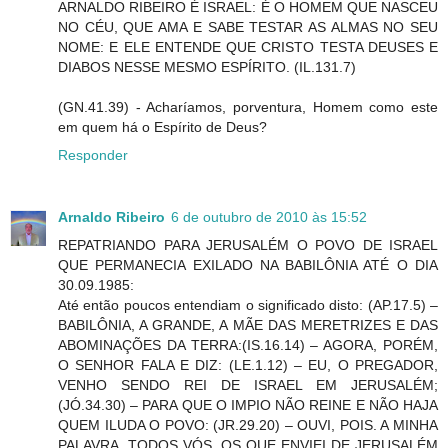
ARNALDO RIBEIRO É ISRAEL: É O HOMEM QUE NASCEU
NO CÉU, QUE AMA E SABE TESTAR AS ALMAS NO SEU
NOME: E ELE ENTENDE QUE CRISTO TESTA DEUSES E
DIABOS NESSE MESMO ESPÍRITO. (IL.131.7)
(GN.41.39) - Acharíamos, porventura, Homem como este
em quem há o Espírito de Deus?
Responder
Arnaldo Ribeiro
6 de outubro de 2010 às 15:52
REPATRIANDO PARA JERUSALÉM O POVO DE ISRAEL
QUE PERMANECIA EXILADO NA BABILÔNIA ATÉ O DIA
30.09.1985:
Até então poucos entendiam o significado disto: (AP.17.5) –
BABILÔNIA, A GRANDE, A MÃE DAS MERETRIZES E DAS
ABOMINAÇÕES DA TERRA:(IS.16.14) – AGORA, PORÉM,
O SENHOR FALA E DIZ: (LE.1.12) – EU, O PREGADOR,
VENHO SENDO REI DE ISRAEL EM JERUSALÉM;
(JÓ.34.30) – PARA QUE O IMPIO NÃO REINE E NÃO HAJA
QUEM ILUDA O POVO: (JR.29.20) – OUVI, POIS. A MINHA
PALAVRA, TODOS VÓS, OS QUE ENVIEI DE JERUSALÉM