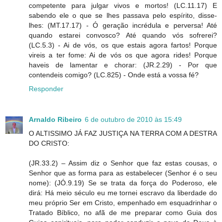
competente para julgar vivos e mortos! (LC.11.17) E
sabendo ele o que se lhes passava pelo espírito, disse-
lhes: (MT.17.17) - Ó geração incrédula e perversa! Até
quando estarei convosco? Até quando vós sofrerei?
(LC.5.3) - Ai de vós, os que estais agora fartos! Porque
vireis a ter fome: Ai de vós os que agora rides! Porque
haveis de lamentar e chorar: (JR.2.29) - Por que
contendeis comigo? (LC.825) - Onde está a vossa fé?
Responder
Arnaldo Ribeiro
6 de outubro de 2010 às 15:49
O ALTISSIMO JÁ FAZ JUSTIÇA NA TERRA COM A DESTRA
DO CRISTO:
(JR.33.2) – Assim diz o Senhor que faz estas cousas, o
Senhor que as forma para as estabelecer (Senhor é o seu
nome): (JÓ.9.19) Se se trata da força do Poderoso, ele
dirá: Há meio século eu me tornei escravo da liberdade do
meu próprio Ser em Cristo, empenhado em esquadrinhar o
Tratado Bíblico, no afã de me preparar como Guia dos