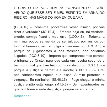
E CRISTO DIZ AOS HOMENS CONSCIENTES: ESTÃO
VENDO QUE ESSE SER É MEU ESPÍRITO EM ARNALDO
RIBEIRO, NAS MÃOS DO HOMEM QUE AMA.
(GL.4.16) – Tornei-me, porventura, vosso inimigo, por vos
dizer a verdade? (JÓ.19.4) – Embora haja eu, na verdade,
errado, comigo ficará o meu erro. (1CO.4.3) – Todavia, a
mim mui pouco se me dá de ser julgado por vós ou por
tribunal humano, nem eu julgo a mim mesmo; (1CO.4.3) –
porque se julgássemos a nós mesmos, não seriamos
julgados. (2CO.5.10) – Importa que compareçamos perante
o tribunal de Cristo, para que cada um receba segundo o
bem ou o mal que tiver feito por meio do corpo; (LS.1.15) –
porque a justiça é perpetua e imortal: (HB.10.30) – Óra,
nós conhecemos Aquele que disse: A mim pertence a
vingança, Eu retribuirei: (IS.46.13) – Faço chegar a minha
Justiça e não está longe: (MT.5.6) – Bem-aventurados os
que tem fome e sede de justiça; porque serão fartos.
Responder