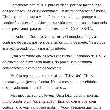
Exatamente por
falar a
pura verdade, por não fazer o jogo
dos poderosos , da classe dominante,
Jesus foi condenado à morte,
Ele é o caminho para a vida.
Porque ressuscitou, e porque nos
conduz à vida em abundância nesta vida terrena,
e nos deixou tudo
o que precisamos para um dia merecer a VIDA ETERNA.
Prezados irmãos, e prezadas irmãs. O mundo de hoje, ao
contrário de Jesus, nos leva para um caminho de morte. Veja o que
está acontecendo com a nossa juventude.
Qual o caminho que os jovens seguem? O caminho da T.V.
e
do cinema, do prazer sem limites, do prazer sem nenhuma
conseqüência, o caminho da violência.
Você já reparou nos comerciais de
Televisão?
Eles só
mostram gente jovem e bonita. Nunca mostram
um velhinho
desdentado num comercial, num barco ...
Mas mostram sempre jovens. Uma loira
ou uma
morena
muito bonita
e um "cara
saradão"
fazendo coisas que
com
certeza,
o jovem
vai querer imitar...
Você já reparou que muita