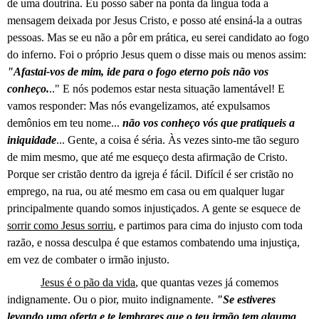
de uma doutrina. Eu posso saber na ponta da língua toda a
mensagem deixada por Jesus Cristo, e posso até ensiná-la a outras
pessoas. Mas se eu não a pôr em prática, eu serei candidato ao fogo
do inferno. Foi o próprio Jesus quem o disse mais ou menos assim:
"Afastai-vos de mim, ide para o fogo eterno pois não vos
conheço.
.." E nós podemos estar nesta situação lamentável! E
vamos responder: Mas nós evangelizamos, até expulsamos
demônios em teu nome...
não vos conheço vós que pratiqueis a
iniquidade
... Gente, a coisa é séria. Às vezes sinto-me tão seguro
de mim mesmo, que até me esqueço desta afirmação de Cristo.
Porque ser cristão dentro da igreja é fácil. Difícil é ser cristão no
emprego, na rua, ou até mesmo em casa ou em qualquer lugar
principalmente quando somos injustiçados. A gente se esquece de
sorrir como Jesus sorriu
, e partimos para cima do injusto com toda
razão, e nossa desculpa é que estamos combatendo uma injustiça,
em vez de combater o irmão injusto.
Jesus é o pão da vida
, que quantas vezes já comemos
indignamente. Ou o pior, muito indignamente.
"Se estiveres
levando uma oferta e te lembrares que o teu irmão tem alguma