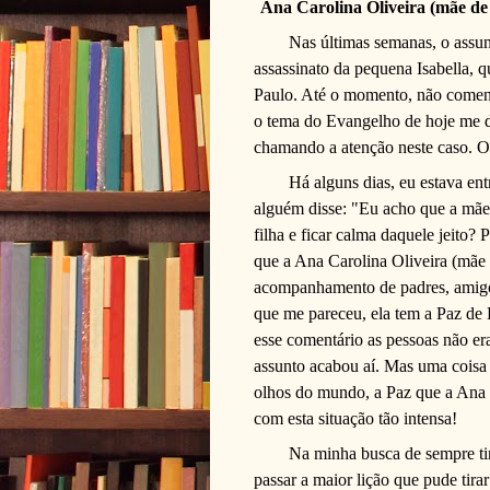
Ana Carolina Oliveira (mãe de 
Nas últimas semanas, o assun
assassinato da pequena Isabella, 
Paulo. Até o momento, não coment
o tema do Evangelho de hoje me d
chamando a atenção neste caso. O
Há alguns dias, eu estava en
alguém disse: "Eu acho que a mãe
filha e ficar calma daquele jeito?
que a Ana Carolina Oliveira (mãe d
acompanhamento de padres, amigos 
que me pareceu, ela tem a Paz d
esse comentário as pessoas não era
assunto acabou aí. Mas uma coisa 
olhos do mundo, a Paz que a Ana
com esta situação tão intensa!
Na minha busca de sempre tir
passar a maior lição que pude tira