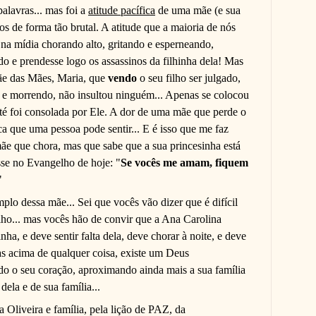
alavras... mas foi a
atitude pacífica
de uma mãe (e sua
nos de forma tão brutal. A atitude que a maioria de nós
 na mídia chorando alto, gritando e esperneando,
do e prendesse logo os assassinos da filhinha dela! Mas
ãe das Mães, Maria, que
vendo
o seu filho ser julgado,
 e morrendo, não insultou ninguém... Apenas se colocou
até foi consolada por Ele. A dor de uma mãe que perde o
ica que uma pessoa pode sentir... E é isso que me faz
mãe que chora, mas que sabe que a sua princesinha está
sse no Evangelho de hoje: "
Se vocês me amam, fiquem
"
plo dessa mãe... Sei que vocês vão dizer que é difícil
lho... mas vocês hão de convir que a Ana Carolina
ha, e deve sentir falta dela, deve chorar à noite, e deve
 Mas acima de qualquer coisa, existe um Deus
do o seu coração, aproximando ainda mais a sua família
dela e de sua família...
 Oliveira e família, pela lição de PAZ, da