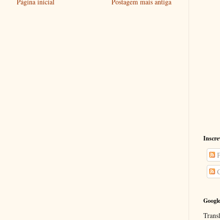
Página inicial
Postagem mais antiga
Inscre
P
C
Google
Transl