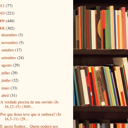
011
(77)
010
(221)
009
(440)
008
(302)
dezembro
(5)
►
novembro
(5)
►
outubro
(17)
►
setembro
(24)
►
agosto
(29)
►
julho
(29)
►
junho
(32)
►
maio
(33)
►
abril
(31)
▼
A verdade precisa de um ouvido (Jo
16,12-15) (30/0...
Por que Jesus teve que ir embora? (Jo
16,5-11) (29...
E agora Senhor... Quem poderá nos