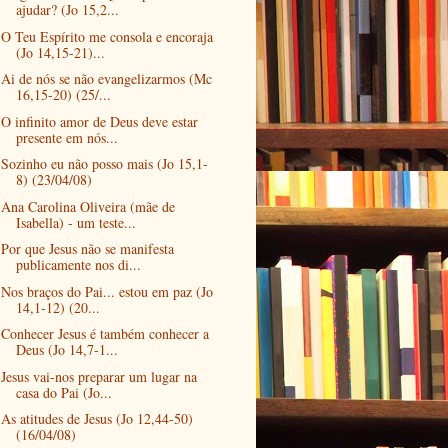
ajudar? (Jo 15,2...
O Teu Espírito me consola e encoraja
(Jo 14,15-21)...
Ai de nós se não evangelizarmos (Mc
16,15-20) (25/...
O infinito amor de Deus deve estar
presente em nós...
Sozinho eu não posso mais (Jo 15,1-
8) (23/04/08)
Ana Carolina Oliveira (mãe de
Isabella) - um teste...
Por que Jesus não se manifesta
publicamente nos di...
Nos braços do Pai... estou em paz (Jo
14,1-12) (20...
Conhecer Jesus é também conhecer a
Deus (Jo 14,7-1...
Jesus vai-nos preparar um lugar na
casa do Pai (Jo...
As atitudes de Jesus (Jo 12,44-50)
(16/04/08)