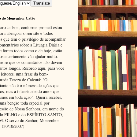
o do Monsenhor Catão
aro Jailson, conforme prometi estou
ara abençoar o seu site e todos
es que têm o privilégio de acompanhar
omentários sobre a Liturgia Diária e
se forem todos como o de hoje, estão
tos e certamente vão ajudar muito.
e-se que os comentários não devem
uitos longos. Recordo aqui, para você
 leitores, uma frase da bem-
urada Tereza de Calcutá: "O
tante não é o número de ações que
os, mas a intensidade do amor que
amos em toda ação". Queira receber,
uma benção toda especial por
cessão de Nossa Senhora, em nome do
 do FILHO e do ESPÍRITO SANTO,
 O servo do Senhor, Monsenhor
. (30/10/2007)