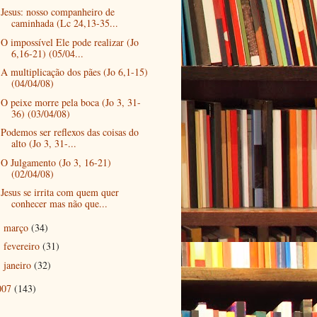
Jesus: nosso companheiro de
caminhada (Lc 24,13-35...
O impossível Ele pode realizar (Jo
6,16-21) (05/04...
A multiplicação dos pães (Jo 6,1-15)
(04/04/08)
O peixe morre pela boca (Jo 3, 31-
36) (03/04/08)
Podemos ser reflexos das coisas do
alto (Jo 3, 31-...
O Julgamento (Jo 3, 16-21)
(02/04/08)
Jesus se irrita com quem quer
conhecer mas não que...
março
(34)
►
fevereiro
(31)
►
janeiro
(32)
►
007
(143)