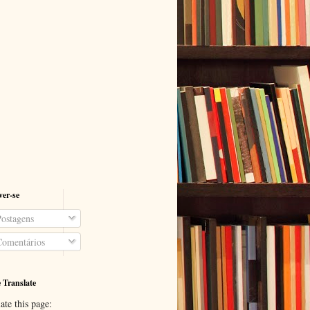
ver-se
ostagens
omentários
 Translate
ate this page: