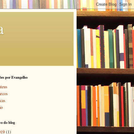
a
ões por Evangelho
teus
rcos
cas
ão
o do blog
019
(1)