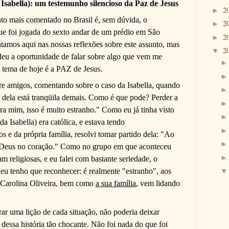
Isabella): um testemunho silencioso da Paz de Jesus
2
►
to mais comentado no Brasil é, sem dúvida, o
2
►
que foi jogada do sexto andar de um prédio em São
2
►
amos aqui nas nossas reflexões sobre este assunto, mas
2
▼
eu a oportunidade de falar sobre algo que vem me
 tema de hoje é a PAZ de Jesus.
tre amigos, comentando sobre o caso da Isabella, quando
 dela está tranqüila demais. Como é que pode? Perder a
 Pra mim, isso é muito estranho." Como eu já tinha visto
a Isabella) era católica, e estava tendo
e da própria família, resolvi tomar partido dela: "Ao
e Deus no coração." Como no grupo em que aconteceu
m religiosas, e eu falei com bastante seriedade, o
eu tenho que reconhecer: é realmente "estranho", aos
 Carolina Oliveira, bem como
a sua família
, vem lidando
ar uma lição de cada situação, não poderia deixar
r dessa história tão chocante. Não foi nada do que foi