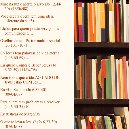
Mire na luz e acerte o alvo (Jo 12,44-
50) (16/04/08)
Você escuta quem tem uma idéia
diferente da sua? (...
Lições para quem presta serviço nas
comunidades (J...
Ovelhas de um Pastor muito especial
(Jo 10,1-10) (...
Só Jesus tem palavras de vida eterna
(Jo 6,60-69) ...
Eu quero Comer e Beber Jesus (Jo
6,52-59) (11/04/08)
Nem todos que estão AO LADO DE
Jesus estão COM Jes...
Eu vi o Senhor (Jo 6,35-40)
(09/04/08)
Para quem tem problemas a resolver
(Jo 6,30-35) (0...
Estatísticas de Março/08
O que te leva a Jesus? (Jo 6,23-30)
(07/04/08)