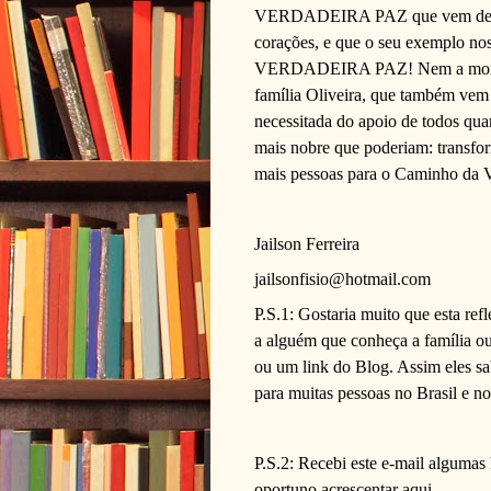
VERDADEIRA PAZ que vem de Jesu
corações, e que o seu exemplo nos
VERDADEIRA PAZ! Nem a morte,
família Oliveira, que também ve
necessitada do apoio de todos qua
mais nobre que poderiam: transfo
mais pessoas para o Caminho da V
Jailson Ferreira
jailsonfisio@hotmail.com
P.S.1: Gostaria muito que esta ref
a alguém que conheça a família o
ou um link do Blog. Assim eles s
para muitas pessoas no Brasil e n
P.S.2: Recebi este e-mail algumas 
oportuno acrescentar aqui.