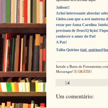
Jailson!!
Achei interessante abordar sobre
Globo.com que a avó materna de
rezar por Anna Carolina Jatobá
precisam de Deus!Q lição! Fique
conhecer o amor do Pai!
A Paz!
Talita Quirino (
tati_quirino@h
Instale a Barra de Ferramentas 
Messenger!
É GRÁTIS!
Um comentário: