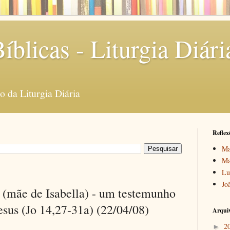
íblicas - Liturgia Diári
 da Liturgia Diária
Reflex
Ma
Ma
Lu
Jo
 (mãe de Isabella) - um testemunho
esus (Jo 14,27-31a) (22/04/08)
Arquiv
2
►