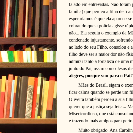
falado em entrevistas. Não foram p
família) que perdeu a filha de 5 a
esperaríamos é que ela aparecesse
cobrando que a polícia agisse rápi
não... Ela seguiu o exemplo da M
condenado injustamente, sofrendo
ao lado do seu Filho, consolou e 
filho deve ser a maior dor não-fís
admirar tanto a fortaleza de uma 
junto do Pai, assim como Jesus di
alegres, porque vou para o Pai!
Mães do Brasil, sigam o exem
ficar calma quando se perde um fi
Oliveira também perdeu a sua filhin
querer que a justiça seja feita...
Misericordioso, que está consolan
e trazendo mais amigos para perto 
Muito obrigado, Ana Carolina