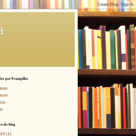
a
ões por Evangelho
teus
rcos
cas
ão
o do blog
019
(1)