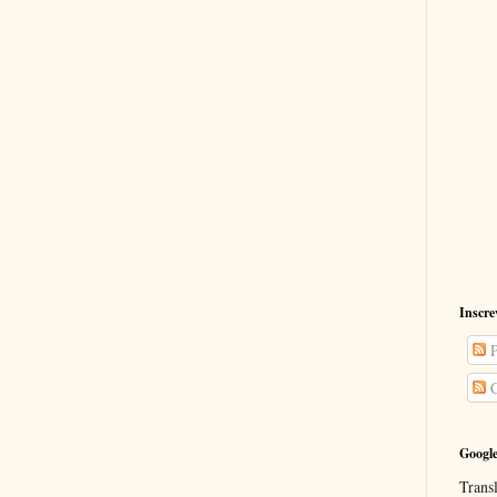
Inscre
P
C
Google
Transl