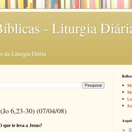
íblicas - Liturgia Diári
 da Liturgia Diária
Reflex
Ma
Ma
Lu
Jo
 (Jo 6,23-30) (07/04/08)
Arquiv
O que te leva a Jesus?
2
►