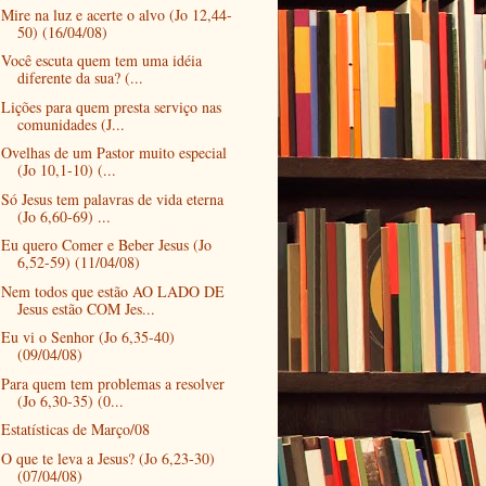
Mire na luz e acerte o alvo (Jo 12,44-
50) (16/04/08)
Você escuta quem tem uma idéia
diferente da sua? (...
Lições para quem presta serviço nas
comunidades (J...
Ovelhas de um Pastor muito especial
(Jo 10,1-10) (...
Só Jesus tem palavras de vida eterna
(Jo 6,60-69) ...
Eu quero Comer e Beber Jesus (Jo
6,52-59) (11/04/08)
Nem todos que estão AO LADO DE
Jesus estão COM Jes...
Eu vi o Senhor (Jo 6,35-40)
(09/04/08)
Para quem tem problemas a resolver
(Jo 6,30-35) (0...
Estatísticas de Março/08
O que te leva a Jesus? (Jo 6,23-30)
(07/04/08)