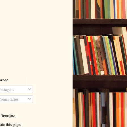
ver-se
ostagens
omentários
 Translate
ate this page: