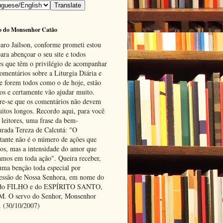
o do Monsenhor Catão
aro Jailson, conforme prometi estou
ara abençoar o seu site e todos
es que têm o privilégio de acompanhar
omentários sobre a Liturgia Diária e
se forem todos como o de hoje, estão
tos e certamente vão ajudar muito.
e-se que os comentários não devem
uitos longos. Recordo aqui, para você
 leitores, uma frase da bem-
urada Tereza de Calcutá: "O
tante não é o número de ações que
os, mas a intensidade do amor que
amos em toda ação". Queira receber,
uma benção toda especial por
cessão de Nossa Senhora, em nome do
 do FILHO e do ESPÍRITO SANTO,
 O servo do Senhor, Monsenhor
. (30/10/2007)