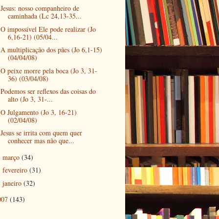
Jesus: nosso companheiro de
caminhada (Lc 24,13-35...
O impossível Ele pode realizar (Jo
6,16-21) (05/04...
A multiplicação dos pães (Jo 6,1-15)
(04/04/08)
O peixe morre pela boca (Jo 3, 31-
36) (03/04/08)
Podemos ser reflexos das coisas do
alto (Jo 3, 31-...
O Julgamento (Jo 3, 16-21)
(02/04/08)
Jesus se irrita com quem quer
conhecer mas não que...
março
(34)
►
fevereiro
(31)
►
janeiro
(32)
►
007
(143)