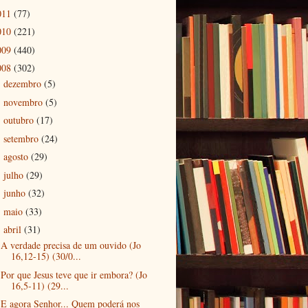
011
(77)
010
(221)
009
(440)
008
(302)
dezembro
(5)
►
novembro
(5)
►
outubro
(17)
►
setembro
(24)
►
agosto
(29)
►
julho
(29)
►
junho
(32)
►
maio
(33)
►
abril
(31)
▼
A verdade precisa de um ouvido (Jo
16,12-15) (30/0...
Por que Jesus teve que ir embora? (Jo
16,5-11) (29...
E agora Senhor... Quem poderá nos