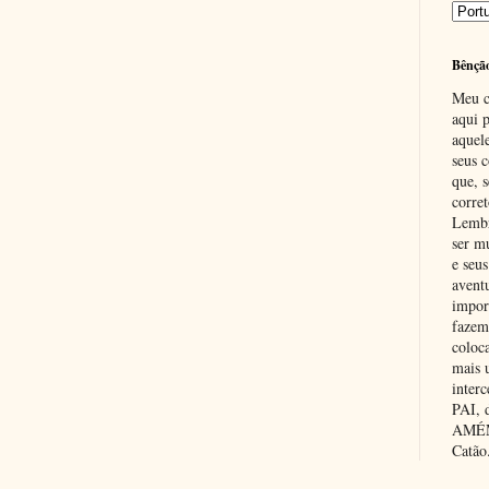
Bênçã
Meu c
aqui p
aquel
seus c
que, 
corre
Lembr
ser m
e seus
avent
impor
fazem
coloc
mais 
inter
PAI,
AMÉM.
Catão