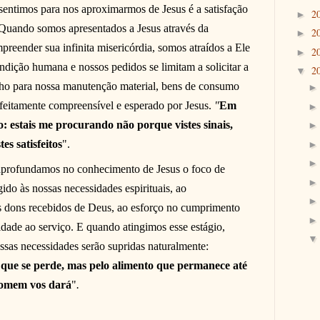
sentimos para nos aproximarmos de Jesus é a satisfação
2
►
 Quando somos apresentados a Jesus através da
2
►
eender sua infinita misericórdia, somos atraídos a Ele
2
►
ndição humana e nossos pedidos se limitam a solicitar a
2
▼
alho para nossa manutenção material, bens de consumo
feitamente compreensível e esperado por Jesus.
"
Em
: estais me procurando não porque vistes sinais,
es satisfeitos
".
aprofundamos no conhecimento de Jesus o foco de
ido às nossas necessidades espirituais, ao
 dons recebidos de Deus, ao esforço no cumprimento
idade ao serviço. E quando atingimos esse estágio,
ssas necessidades serão supridas naturalmente:
 que se perde, mas pelo alimento que permanece até
 homem vos dará
"
.