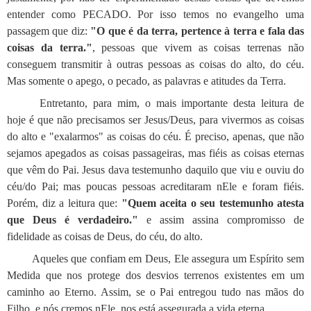
entender como PECADO. Por isso temos no evangelho uma
passagem que diz:
"O que é da terra, pertence à terra e fala das
coisas da terra."
, pessoas que vivem as coisas terrenas não
conseguem transmitir à outras pessoas as coisas do alto, do céu.
Mas somente o apego, o pecado, as palavras e atitudes da Terra.
Entretanto, para mim, o mais importante desta leitura de
hoje é que não precisamos ser Jesus/Deus, para vivermos as coisas
do alto e "exalarmos" as coisas do céu. É preciso, apenas, que não
sejamos apegados as coisas passageiras, mas fiéis as coisas eternas
que vêm do Pai. Jesus dava testemunho daquilo que viu e ouviu do
céu/do Pai; mas poucas pessoas acreditaram nEle e foram fiéis.
Porém, diz a leitura que:
"Quem aceita o seu testemunho atesta
que Deus é verdadeiro."
e assim assina compromisso de
fidelidade as coisas de Deus, do céu, do alto.
Aqueles que confiam em Deus, Ele assegura um Espírito sem
Medida que nos protege dos desvios terrenos existentes em um
caminho ao Eterno. Assim, se o Pai entregou tudo nas mãos do
Filho, e nós cremos nEle, nos está assegurada a vida eterna.