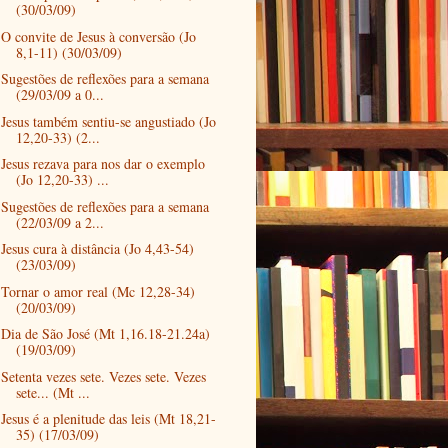
(30/03/09)
O convite de Jesus à conversão (Jo
8,1-11) (30/03/09)
Sugestões de reflexões para a semana
(29/03/09 a 0...
Jesus também sentiu-se angustiado (Jo
12,20-33) (2...
Jesus rezava para nos dar o exemplo
(Jo 12,20-33) ...
Sugestões de reflexões para a semana
(22/03/09 a 2...
Jesus cura à distância (Jo 4,43-54)
(23/03/09)
Tornar o amor real (Mc 12,28-34)
(20/03/09)
Dia de São José (Mt 1,16.18-21.24a)
(19/03/09)
Setenta vezes sete. Vezes sete. Vezes
sete... (Mt ...
Jesus é a plenitude das leis (Mt 18,21-
35) (17/03/09)