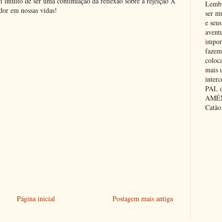
m intuito de ser uma continuação da reflexão sobre a rejeição X
Lembr
dor em nossas vidas!
ser m
e seus
avent
impor
fazem
coloc
mais 
inter
PAI,
AMÉM.
Catão
Página inicial
Postagem mais antiga