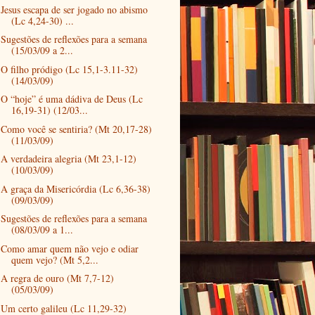
Jesus escapa de ser jogado no abismo
(Lc 4,24-30) ...
Sugestões de reflexões para a semana
(15/03/09 a 2...
O filho pródigo (Lc 15,1-3.11-32)
(14/03/09)
O “hoje” é uma dádiva de Deus (Lc
16,19-31) (12/03...
Como você se sentiria? (Mt 20,17-28)
(11/03/09)
A verdadeira alegria (Mt 23,1-12)
(10/03/09)
A graça da Misericórdia (Lc 6,36-38)
(09/03/09)
Sugestões de reflexões para a semana
(08/03/09 a 1...
Como amar quem não vejo e odiar
quem vejo? (Mt 5,2...
A regra de ouro (Mt 7,7-12)
(05/03/09)
Um certo galileu (Lc 11,29-32)