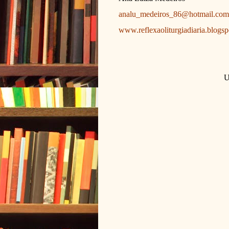
analu_medeiros_86@hotmail.com
www.reflexaoliturgiadiaria.blogs
U