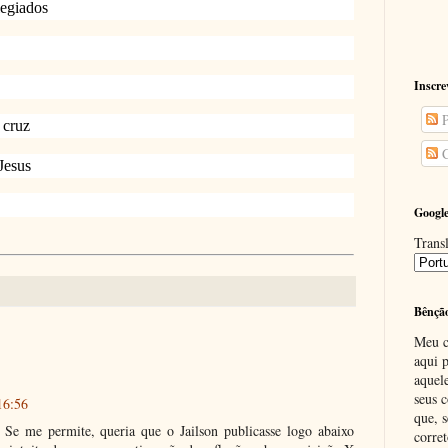
legiados
Inscre
P
 cruz
C
Jesus
Google
Transl
Bênçã
Meu c
aqui p
aquel
seus c
16:56
que, 
 Se me permite, queria que o Jailson publicasse logo abaixo
corre