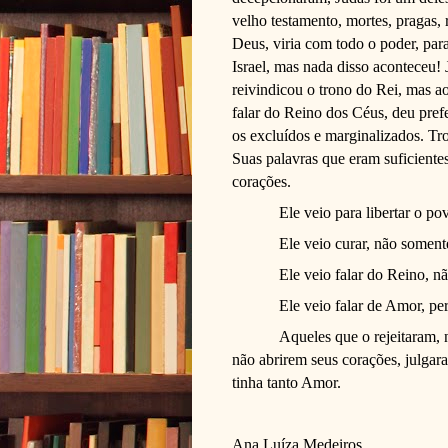
velho testamento, mortes, pragas, 
Deus, viria com todo o poder, par
Israel, mas nada disso aconteceu! 
reivindicou o trono do Rei, mas ao
falar do Reino dos Céus, deu pref
os excluídos e marginalizados. T
Suas palavras que eram suficientes
corações.
Ele veio para libertar o p
Ele veio curar, não soment
Ele veio falar do Reino, n
Ele veio falar de Amor, pe
Aqueles que o rejeitaram,
não abrirem seus corações, julgar
tinha tanto Amor.
Ana Luíza Medeiros