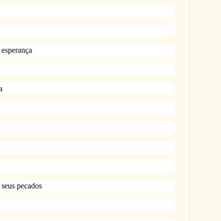
 esperança
a
m seus pecados