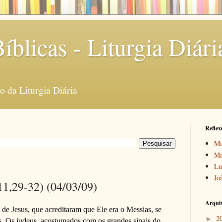
íblicas - Liturgia Diári
 da Liturgia Diária
Reflex
Ma
Ma
Lu
Jo
11,29-32) (04/03/09)
Arquiv
de Jesus, que acreditaram que Ele era o Messias, se
2
►
s. Os judeus, acostumados com os grandes sinais do