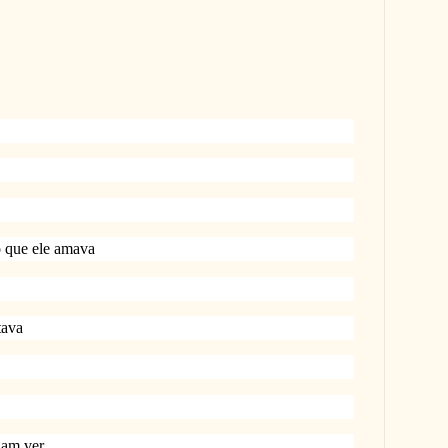
o que ele amava
tava
ham ver