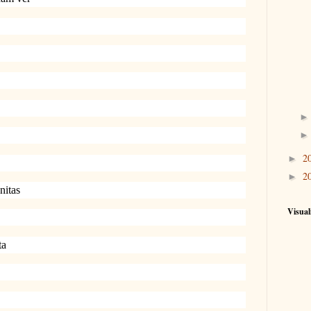
2
►
2
►
nitas
Visual
ta