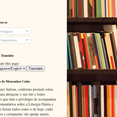
ver-se
ostagens
omentários
 Translate
ate this page:
o do Monsenhor Catão
aro Jailson, conforme prometi estou
ara abençoar o seu site e todos
es que têm o privilégio de acompanhar
omentários sobre a Liturgia Diária e
se forem todos como o de hoje, estão
tos e certamente vão ajudar muito.