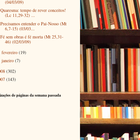
(04/03/09)
Quaresma: tempo de rever conceitos!
(Lc 11,29-32) ...
Precisamos entender o Pai-Nosso (Mt
6,7-15) (03/03...
Fé sem obras é fé morta (Mt 25,31-
46) (02/03/09)
fevereiro
(19)
►
janeiro
(7)
►
008
(302)
007
(143)
izações de páginas da semana passada