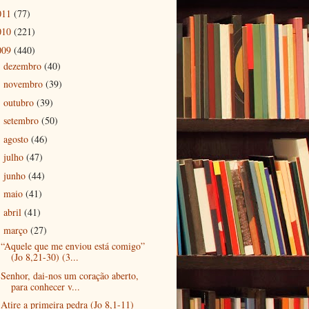
011
(77)
010
(221)
009
(440)
dezembro
(40)
►
novembro
(39)
►
outubro
(39)
►
setembro
(50)
►
agosto
(46)
►
julho
(47)
►
junho
(44)
►
maio
(41)
►
abril
(41)
►
março
(27)
▼
“Aquele que me enviou está comigo”
(Jo 8,21-30) (3...
Senhor, dai-nos um coração aberto,
para conhecer v...
Atire a primeira pedra (Jo 8,1-11)