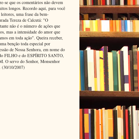
e-se que os comentários não devem
uitos longos. Recordo aqui, para você
 leitores, uma frase da bem-
urada Tereza de Calcutá: "O
tante não é o número de ações que
os, mas a intensidade do amor que
amos em toda ação". Queira receber,
uma benção toda especial por
cessão de Nossa Senhora, em nome do
 do FILHO e do ESPÍRITO SANTO,
 O servo do Senhor, Monsenhor
. (30/10/2007)