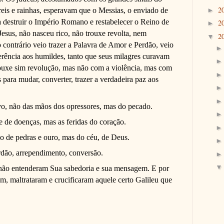
2
reis e rainhas, esperavam que o Messias, o enviado de
►
a destruir o Império Romano e restabelecer o Reino de
2
►
Jesus, não nasceu rico, não trouxe revolta, nem
2
▼
 contrário veio trazer a Palavra de Amor e Perdão, veio
erência aos humildes, tanto que seus milagres curavam
rouxe sim revolução, mas não com a violência, mas com
 para mudar, converter, trazer a verdadeira paz aos
ovo, não das mãos dos opressores, mas do pecado.
e de doenças, mas as feridas do coração.
ão de pedras e ouro, mas do céu, de Deus.
rdão, arrependimento, conversão.
 não entenderam Sua sabedoria e sua mensagem. E por
am, maltrataram e crucificaram aquele certo Galileu que