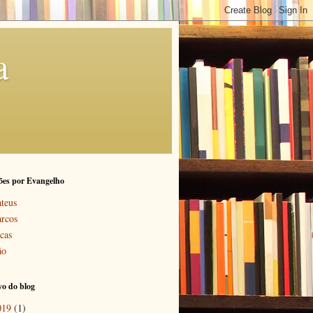
a
ões por Evangelho
teus
rcos
cas
ão
o do blog
019
(1)