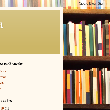
a
ões por Evangelho
teus
rcos
cas
ão
o do blog
019
(1)