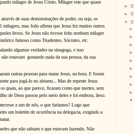
gundo milagre de Jesus Cristo. Milagre este que quase
2
►
2
►
através de suas demonstrações de poder, ou seja, os
2
▼
 milagres, mas João afirma que Jesus fez muitos outros
queles livros. Se Jesus não tivesse feito nenhum milagre
stórico famoso como Tiradentes, Sócrates, etc.
falando algumas verdades na sinagoga, e isso
á não estavam
gostando nada da sua pessoa, da sua
maram outras pessoas para matar Jesus, na hora. E foram
nte para jogá-lo no abismo... Mas de repente Jesus
 os quais, ao que parece, ficaram como que inertes, sem
lho de Deus passou pelo meio deles e foi embora, ileso.
ontecesse a um de nós, o que faríamos? Logo que
eito um boletim de ocorrência na delegacia, exigindo a
matar.
queles que não sabiam o que estavam fazendo. Não