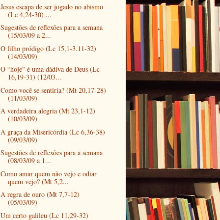
Jesus escapa de ser jogado no abismo
(Lc 4,24-30) ...
Sugestões de reflexões para a semana
(15/03/09 a 2...
O filho pródigo (Lc 15,1-3.11-32)
(14/03/09)
O “hoje” é uma dádiva de Deus (Lc
16,19-31) (12/03...
Como você se sentiria? (Mt 20,17-28)
(11/03/09)
A verdadeira alegria (Mt 23,1-12)
(10/03/09)
A graça da Misericórdia (Lc 6,36-38)
(09/03/09)
Sugestões de reflexões para a semana
(08/03/09 a 1...
Como amar quem não vejo e odiar
quem vejo? (Mt 5,2...
A regra de ouro (Mt 7,7-12)
(05/03/09)
Um certo galileu (Lc 11,29-32)