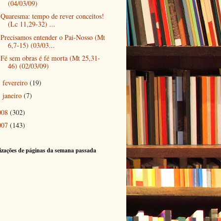
(04/03/09)
Quaresma: tempo de rever conceitos!
(Lc 11,29-32) ...
Precisamos entender o Pai-Nosso (Mt
6,7-15) (03/03...
Fé sem obras é fé morta (Mt 25,31-
46) (02/03/09)
fevereiro
(19)
►
janeiro
(7)
►
008
(302)
007
(143)
izações de páginas da semana passada