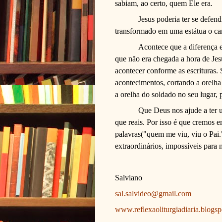
sabiam, ao certo, quem Ele era.
Jesus poderia ter se defen
transformado em uma estátua o car
Acontece que a diferença e
que não era chegada a hora de Jes
acontecer conforme as escrituras.
acontecimentos, cortando a orelha
a orelha do soldado no seu lugar, p
Que Deus nos ajude a ter 
que reais. Por isso é que cremos 
palavras("quem me viu, viu o Pai
extraordinários, impossíveis para 
Salviano
sal.salvideo@gmail.com
www.reflexaoliturgiadiaria.blogs