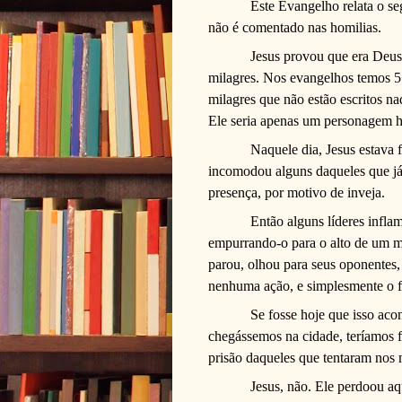
Este Evangelho relata o se
não é comentado nas homilias.
Jesus provou que era Deus 
milagres. Nos evangelhos temos 51
milagres que não estão escritos na
Ele seria apenas um personagem hi
Naquele dia, Jesus estava 
incomodou alguns daqueles que j
presença, por motivo de inveja.
Então alguns líderes infla
empurrando-o para o alto de um mo
parou, olhou para seus oponentes,
nenhuma ação, e simplesmente o fi
Se fosse hoje que isso ac
chegássemos na cidade, teríamos f
prisão daqueles que tentaram nos 
Jesus, não. Ele perdoou a