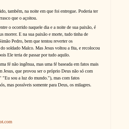
dido, também, na noite em que foi entregue. Poderia ter
rasco que o açoitou.
ntre o ocorrido naquele dia e a noite de sua paixão, é
us morrer. E na sua paixão e morte, tudo tinha de
 Simão Pedro, bem que tentou reverter os
 do soldado Malco. Mas Jesus voltou a fita, e recolocou
ois Ele teria de passar por tudo aquilo.
uma fé não ingênua, mas uma fé baseada em fatos mais
em Jesus, que provou ser o próprio Deus não só com
." "Eu sou a luz do mundo."), mas com fatos
nós, mas possíveis somente para Deus, os milagres.
pot.com