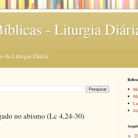
íblicas - Liturgia Diári
 da Liturgia Diária
Reflex
Ma
Ma
Lu
Jo
ogado no abismo (Lc 4,24-30)
Arquiv
2
►