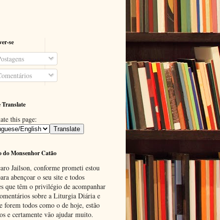
ver-se
ostagens
omentários
 Translate
ate this page:
o do Monsenhor Catão
aro Jailson, conforme prometi estou
ara abençoar o seu site e todos
es que têm o privilégio de acompanhar
omentários sobre a Liturgia Diária e
se forem todos como o de hoje, estão
tos e certamente vão ajudar muito.