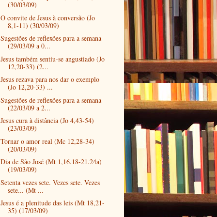
(30/03/09)
O convite de Jesus à conversão (Jo
8,1-11) (30/03/09)
Sugestões de reflexões para a semana
(29/03/09 a 0...
Jesus também sentiu-se angustiado (Jo
12,20-33) (2...
Jesus rezava para nos dar o exemplo
(Jo 12,20-33) ...
Sugestões de reflexões para a semana
(22/03/09 a 2...
Jesus cura à distância (Jo 4,43-54)
(23/03/09)
Tornar o amor real (Mc 12,28-34)
(20/03/09)
Dia de São José (Mt 1,16.18-21.24a)
(19/03/09)
Setenta vezes sete. Vezes sete. Vezes
sete... (Mt ...
Jesus é a plenitude das leis (Mt 18,21-
35) (17/03/09)