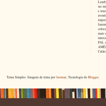
Lembr
ser m
e seus
avent
impor
fazem
coloc
mais 
inter
PAI,
AMÉM.
Catão
Tema Simples. Imagens de tema por
luoman
. Tecnologia do
Blogger
.