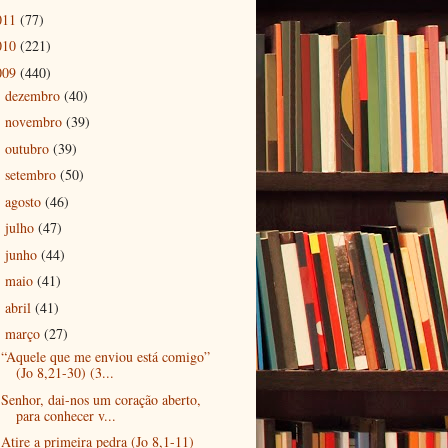
011
(77)
010
(221)
009
(440)
dezembro
(40)
►
novembro
(39)
►
outubro
(39)
►
setembro
(50)
►
agosto
(46)
►
julho
(47)
►
junho
(44)
►
maio
(41)
►
abril
(41)
►
março
(27)
▼
“Aquele que me enviou está comigo”
(Jo 8,21-30) (3...
Senhor, dai-nos um coração aberto,
para conhecer v...
Atire a primeira pedra (Jo 8,1-11)