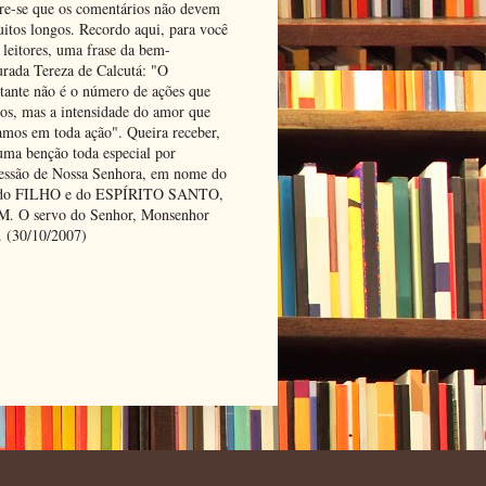
e-se que os comentários não devem
uitos longos. Recordo aqui, para você
 leitores, uma frase da bem-
urada Tereza de Calcutá: "O
tante não é o número de ações que
os, mas a intensidade do amor que
amos em toda ação". Queira receber,
uma benção toda especial por
cessão de Nossa Senhora, em nome do
 do FILHO e do ESPÍRITO SANTO,
 O servo do Senhor, Monsenhor
. (30/10/2007)