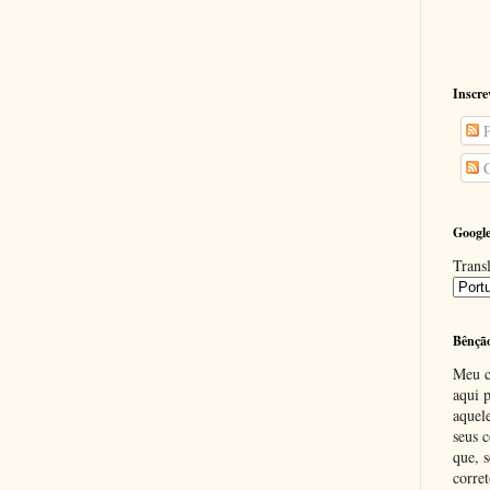
Inscre
P
C
Google
Transl
Bênçã
Meu c
aqui p
aquel
seus c
que, 
corre