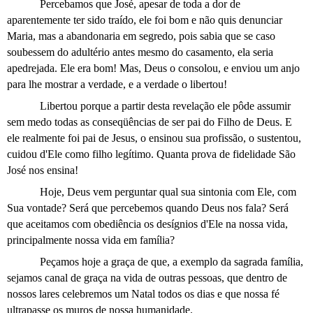
Percebamos que José, apesar de toda a dor de
aparentemente ter sido traído, ele foi bom e não quis denunciar
Maria, mas a abandonaria em segredo, pois sabia que se caso
soubessem do adultério antes mesmo do casamento, ela seria
apedrejada. Ele era bom! Mas, Deus o consolou, e enviou um anjo
para lhe mostrar a verdade, e a verdade o libertou!
Libertou porque a partir desta revelação ele pôde assumir
sem medo todas as conseqüências de ser pai do Filho de Deus. E
ele realmente foi pai de Jesus, o ensinou sua profissão, o sustentou,
cuidou d'Ele como filho legítimo. Quanta prova de fidelidade São
José nos ensina!
Hoje, Deus vem perguntar qual sua sintonia com Ele, com
Sua vontade? Será que percebemos quando Deus nos fala? Será
que aceitamos com obediência os desígnios d'Ele na nossa vida,
principalmente nossa vida em família?
Peçamos hoje a graça de que, a exemplo da sagrada família,
sejamos canal de graça na vida de outras pessoas, que dentro de
nossos lares celebremos um Natal todos os dias e que nossa fé
ultrapasse os muros de nossa humanidade.