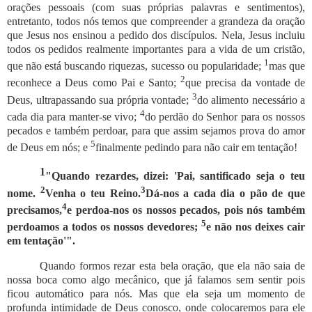
orações pessoais (com suas próprias palavras e sentimentos),
entretanto, todos nós temos que compreender a grandeza da oração
que Jesus nos ensinou a pedido dos discípulos. Nela, Jesus incluiu
todos os pedidos realmente importantes para a vida de um cristão,
1
que não está buscando riquezas, sucesso ou popularidade;
mas que
2
reconhece a Deus como Pai e Santo;
que precisa da vontade de
3
Deus, ultrapassando sua própria vontade;
do alimento necessário a
4
cada dia para manter-se vivo;
do perdão do Senhor para os nossos
pecados e também perdoar, para que assim sejamos prova do amor
5
de Deus em nós; e
finalmente pedindo para não cair em tentação!
1
"Quando rezardes, dizei: 'Pai, santificado seja o teu
2
3
nome.
Venha o teu Reino.
Dá-nos a cada dia o pão de que
4
precisamos,
e perdoa-nos os nossos pecados, pois nós também
5
perdoamos a todos os nossos devedores;
e não nos deixes cair
em tentação'".
Quando formos rezar esta bela oração, que ela não saia de
nossa boca como algo mecânico, que já falamos sem sentir pois
ficou automático para nós. Mas que ela seja um momento de
profunda intimidade de Deus conosco, onde colocaremos para ele