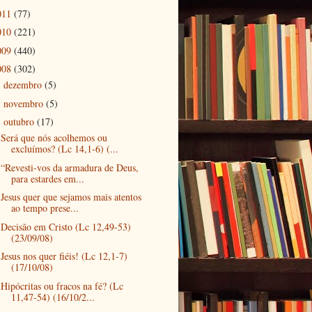
011
(77)
010
(221)
009
(440)
008
(302)
dezembro
(5)
►
novembro
(5)
►
outubro
(17)
▼
Será que nós acolhemos ou
excluímos? (Lc 14,1-6) (...
“Revesti-vos da armadura de Deus,
para estardes em...
Jesus quer que sejamos mais atentos
ao tempo prese...
Decisão em Cristo (Lc 12,49-53)
(23/09/08)
Jesus nos quer fiéis! (Lc 12,1-7)
(17/10/08)
Hipócritas ou fracos na fé? (Lc
11,47-54) (16/10/2...