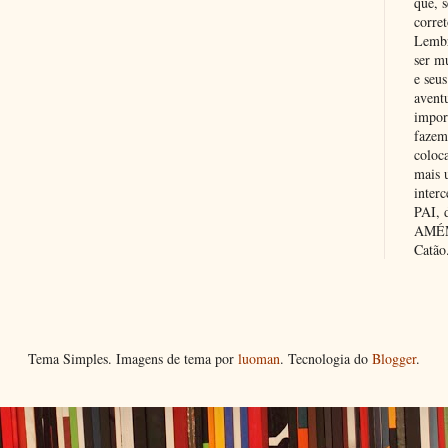
que, 
corre
Lembr
ser m
e seus
avent
impor
fazem
coloc
mais 
inter
PAI,
AMÉM.
Catão
Tema Simples. Imagens de tema por
luoman
. Tecnologia do
Blogger
.