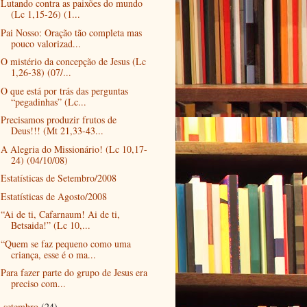
Lutando contra as paixões do mundo
(Lc 1,15-26) (1...
Pai Nosso: Oração tão completa mas
pouco valorizad...
O mistério da concepção de Jesus (Lc
1,26-38) (07/...
O que está por trás das perguntas
“pegadinhas” (Lc...
Precisamos produzir frutos de
Deus!!! (Mt 21,33-43...
A Alegria do Missionário! (Lc 10,17-
24) (04/10/08)
Estatísticas de Setembro/2008
Estatísticas de Agosto/2008
“Ai de ti, Cafarnaum! Ai de ti,
Betsaida!” (Lc 10,...
“Quem se faz pequeno como uma
criança, esse é o ma...
Para fazer parte do grupo de Jesus era
preciso com...
setembro
(24)
►