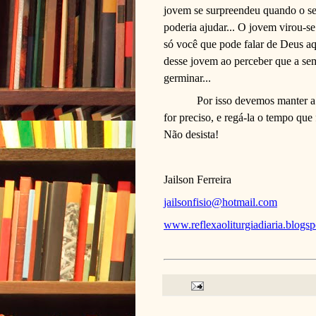
jovem se surpreendeu quando o se
poderia ajudar... O jovem virou-s
só você que pode falar de Deus a
desse jovem ao perceber que a se
germinar...
Por isso devemos manter a
for preciso, e regá-la o tempo que
Não desista!
Jailson Ferreira
jailsonfisio@hotmail.com
www.reflexaoliturgiadiaria.blogs