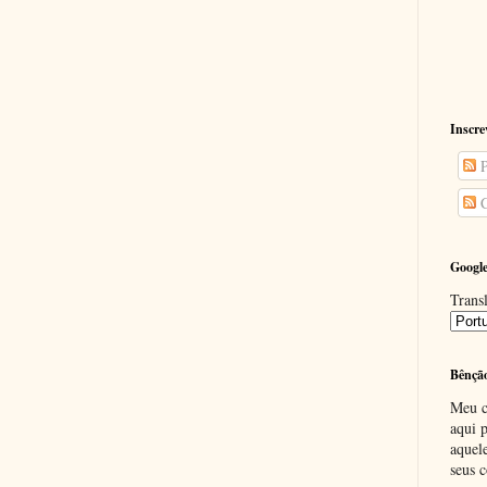
Inscre
P
C
Google
Transl
Bênçã
Meu c
aqui p
aquel
seus c