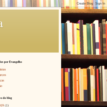
a
ões por Evangelho
teus
rcos
cas
ão
o do blog
019
(1)