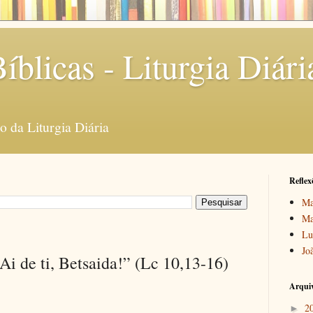
íblicas - Liturgia Diári
 da Liturgia Diária
Reflex
Ma
Ma
Lu
Jo
Ai de ti, Betsaida!” (Lc 10,13-16)
Arquiv
2
►