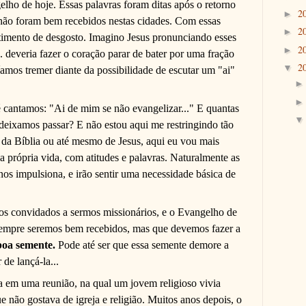
ho de hoje. Essas palavras foram ditas após o retorno
2
►
 não foram bem recebidos nestas cidades. Com essas
2
►
ntimento de desgosto. Imagino Jesus pronunciando esses
2
►
. deveria fazer o coração parar de bater por uma fração
2
▼
íamos tremer diante da possibilidade de escutar um "ai"
cantamos: "Ai de mim se não evangelizar..." E quantas
deixamos passar? E não estou aqui me restringindo tão
, da Bíblia ou até mesmo de Jesus, aqui eu vou mais
a própria vida, com atitudes e palavras. Naturalmente as
nos impulsiona, e irão sentir uma necessidade básica de
s convidados a sermos missionários, e o Evangelho de
sempre seremos bem recebidos, mas que devemos fazer a
boa semente.
Pode até ser que essa semente demore a
de lançá-la...
a em uma reunião, na qual um jovem religioso vivia
e não gostava de igreja e religião. Muitos anos depois, o