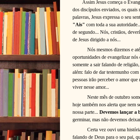
Assim Jesus começa o Evangel
dos discípulos enviados, os quais
palavras, Jesus expressa o seu se
"Ais"
com toda a sua autoridade..
de segundo... Nós, cristãos, dever
de Jesus dirigido a nós...
Nós mesmos dizemos e até 
oportunidades de evangelizar nós 
somente a sair falando de religião
além: falo de dar testemunho com 
pessoas irão perceber o amor que 
viver nesse amor...
Neste mês de outubro somo
hoje também nos alerta que nem 
nossa parte...
Devemos lançar a 
germinar, mas não devemos deixar 
Certa vez ouvi uma históri
falando de Deus para o seu pai, qu