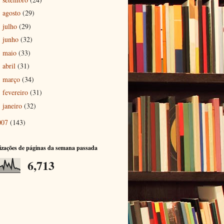
agosto
(29)
►
julho
(29)
►
junho
(32)
►
maio
(33)
►
abril
(31)
►
março
(34)
►
fevereiro
(31)
►
janeiro
(32)
►
007
(143)
izações de páginas da semana passada
6,713