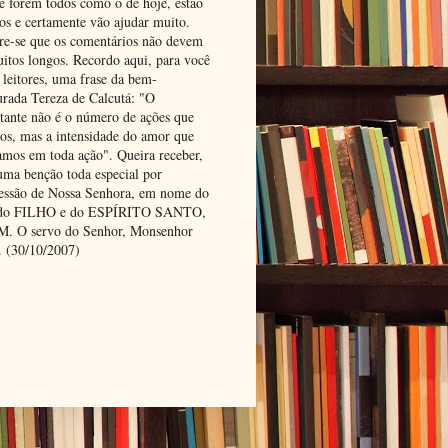
se forem todos como o de hoje, estão
tos e certamente vão ajudar muito.
e-se que os comentários não devem
uitos longos. Recordo aqui, para você
 leitores, uma frase da bem-
urada Tereza de Calcutá: "O
tante não é o número de ações que
os, mas a intensidade do amor que
amos em toda ação". Queira receber,
uma benção toda especial por
cessão de Nossa Senhora, em nome do
 do FILHO e do ESPÍRITO SANTO,
 O servo do Senhor, Monsenhor
. (30/10/2007)