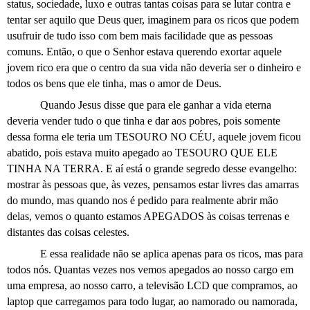
status, sociedade, luxo e outras tantas coisas para se lutar contra e
tentar ser aquilo que Deus quer, imaginem para os ricos que podem
usufruir de tudo isso com bem mais facilidade que as pessoas
comuns. Então, o que o Senhor estava querendo exortar aquele
jovem rico era que o centro da sua vida não deveria ser o dinheiro e
todos os bens que ele tinha, mas o amor de Deus.
Quando Jesus disse que para ele ganhar a vida eterna
deveria vender tudo o que tinha e dar aos pobres, pois somente
dessa forma ele teria um TESOURO NO CÉU, aquele jovem ficou
abatido, pois estava muito apegado ao TESOURO QUE ELE
TINHA NA TERRA. E aí está o grande segredo desse evangelho:
mostrar às pessoas que, às vezes, pensamos estar livres das amarras
do mundo, mas quando nos é pedido para realmente abrir mão
delas, vemos o quanto estamos APEGADOS às coisas terrenas e
distantes das coisas celestes.
E essa realidade não se aplica apenas para os ricos, mas para
todos nós. Quantas vezes nos vemos apegados ao nosso cargo em
uma empresa, ao nosso carro, a televisão LCD que compramos, ao
laptop que carregamos para todo lugar, ao namorado ou namorada,