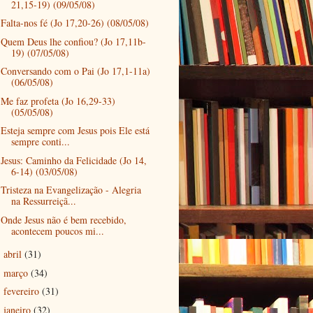
21,15-19) (09/05/08)
Falta-nos fé (Jo 17,20-26) (08/05/08)
Quem Deus lhe confiou? (Jo 17,11b-
19) (07/05/08)
Conversando com o Pai (Jo 17,1-11a)
(06/05/08)
Me faz profeta (Jo 16,29-33)
(05/05/08)
Esteja sempre com Jesus pois Ele está
sempre conti...
Jesus: Caminho da Felicidade (Jo 14,
6-14) (03/05/08)
Tristeza na Evangelização - Alegria
na Ressurreiçã...
Onde Jesus não é bem recebido,
acontecem poucos mi...
abril
(31)
►
março
(34)
►
fevereiro
(31)
►
janeiro
(32)
►