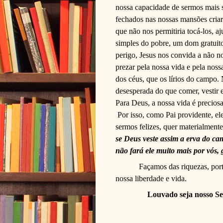
nossa capacidade de sermos mais s
fechados nas nossas mansões criar
que não nos permitiria tocá-los, a
simples do pobre, um dom gratuit
perigo, Jesus nos convida a não no
prezar pela nossa vida e pela nos
dos céus, que os lírios do campo.
desesperada do que comer, vestir e
Para Deus, a nossa vida é preciosa
Por isso, como Pai providente, e
sermos felizes, quer materialmente
se Deus veste assim a erva do c
não fará ele muito mais por vós,
Façamos das riquezas, port
nossa liberdade e vida.
Louvado seja nosso Se