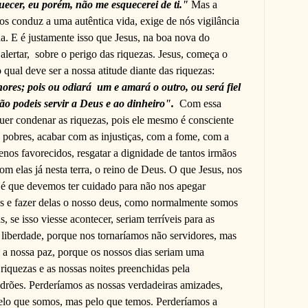
quecer, eu porém, não me esquecerei de ti."
Mas a
s conduz a uma autêntica vida, exige de nós vigilância
da. E é justamente isso que Jesus, na boa nova do
lertar,
sobre o perigo das riquezas. Jesus, começa o
qual deve ser a nossa atitude diante das riquezas:
ores; pois ou odiará
um e amará o outro, ou será fiel
ão podeis servir a Deus e ao dinheiro".
Com essa
quer condenar as riquezas, pois ele mesmo é consciente
pobres, acabar com as injustiças, com a fome, com a
enos favorecidos, resgatar a dignidade de tantos irmãos
om elas já nesta terra, o reino de Deus. O que Jesus, nos
, é que devemos ter cuidado para não nos apegar
s e fazer delas o nosso deus, como normalmente somos
, se isso viesse acontecer, seriam terríveis para as
 liberdade, porque nos tornaríamos não servidores, mas
 a nossa paz, porque os nossos dias seriam uma
riquezas e as nossas noites preenchidas pela
drões. Perderíamos as nossas verdadeiras amizades,
lo que somos, mas pelo que temos. Perderíamos a