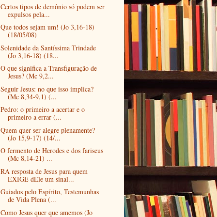
Certos tipos de demônio só podem ser
expulsos pela...
Que todos sejam um! (Jo 3,16-18)
(18/05/08)
Solenidade da Santíssima Trindade
(Jo 3,16-18) (18...
O que significa a Transfiguração de
Jesus? (Mc 9,2...
Seguir Jesus: no que isso implica?
(Mc 8,34-9,1) (...
Pedro: o primeiro a acertar e o
primeiro a errar (...
Quem quer ser alegre plenamente?
(Jo 15,9-17) (14/...
O fermento de Herodes e dos fariseus
(Mc 8,14-21) ...
RA resposta de Jesus para quem
EXIGE dEle um sinal...
Guiados pelo Espírito, Testemunhas
de Vida Plena (...
Como Jesus quer que amemos (Jo