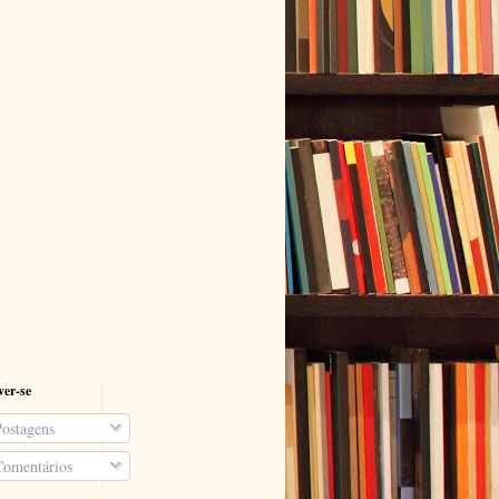
ver-se
ostagens
omentários