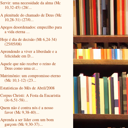
Servir: uma necessidade da alma (Mc
10,32-45) (28/...
A plenitude do chamado de Deus (Mc
10,28-31) (27/0...
Apegos desordenados: empecilho para
a vida eterna ...
Hoje é dia de decisão (Mt 6,24-34)
(25/05/08)
Aprendendo a viver a liberdade e a
felicidade em D...
Aquele que não receber o reino de
Deus como uma cr...
Matrimônio: um compromisso eterno
(Mc 10,1-12) (23...
Estatísticas do Mês de Abril/2008
Corpus Christi: A Festa da Eucaristia
(Jo 6,51-58)...
Quem não é contra nós é a nosso
favor (Mc 9,38-40)...
Aprenda a ser líder com um bom
garçom (Mc 9,30-37)...