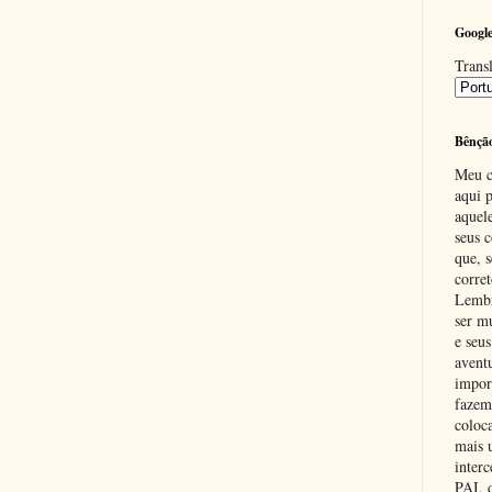
Google
Transl
Bênçã
Meu c
aqui p
aquel
seus c
que, 
corre
Lembr
ser m
e seus
avent
impor
fazem
coloc
mais 
inter
PAI,