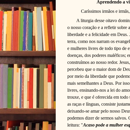
Aprendendo a viv
Caríssimos irmãos e irmãs,
A liturgia desse oitavo dom
o nosso coração e a refletir sobre
liberdade e a felicidade em Deus.
terra, como nos narram os evange
e mulheres livres de todo tipo de 
doenças, dos poderes maléficos; e
construímos ao nosso redor. Jesu
percebeu que o maior dom de Deus
por meio da liberdade que podemo
mais semelhantes a Deus. Por isso
livres, ensinando-nos a lei do amo
trouxe, e que é oferecida em todo
as raças e línguas, consiste justam
deixando-se amar pelo nosso Deus
podemos dizer de sermos salvos. 
leitura: "
Acaso pode a mulher esqu