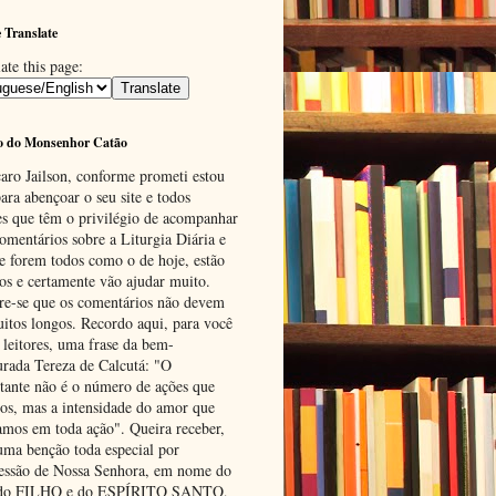
 Translate
ate this page:
o do Monsenhor Catão
aro Jailson, conforme prometi estou
ara abençoar o seu site e todos
es que têm o privilégio de acompanhar
omentários sobre a Liturgia Diária e
se forem todos como o de hoje, estão
tos e certamente vão ajudar muito.
e-se que os comentários não devem
uitos longos. Recordo aqui, para você
 leitores, uma frase da bem-
urada Tereza de Calcutá: "O
tante não é o número de ações que
os, mas a intensidade do amor que
amos em toda ação". Queira receber,
uma benção toda especial por
cessão de Nossa Senhora, em nome do
 do FILHO e do ESPÍRITO SANTO,