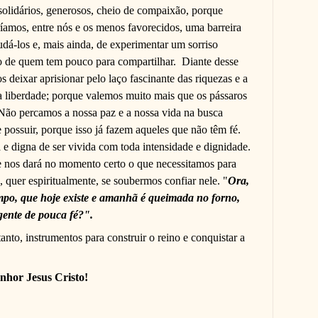
olidários, generosos, cheio de compaixão, porque
íamos, entre nós e os menos favorecidos, uma barreira
judá-los e, mais ainda, de experimentar um sorriso
o de quem tem pouco para compartilhar.
Diante desse
s deixar aprisionar pelo laço fascinante das riquezas e a
sa liberdade; porque valemos muito mais que os pássaros
 Não percamos a nossa paz e a nossa vida na busca
 possuir, porque isso já fazem aqueles que não têm fé.
 e digna de ser vivida com toda intensidade e dignidade.
le nos dará no momento certo o que necessitamos para
, quer espiritualmente, se soubermos confiar nele. "
Ora,
ampo, que hoje existe e amanhã é queimada no forno,
 gente de pouca fé?".
anto, instrumentos para construir o reino e conquistar a
nhor Jesus Cristo!