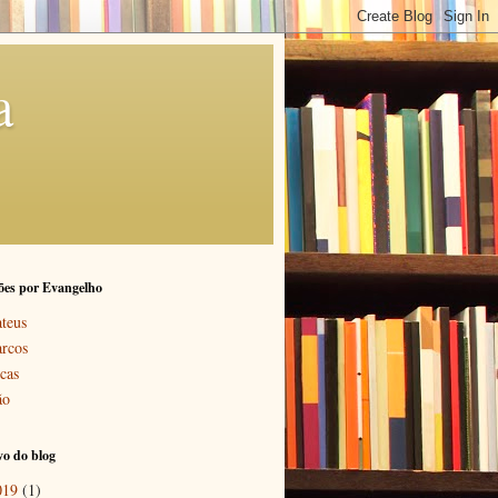
a
ões por Evangelho
teus
rcos
cas
ão
o do blog
019
(1)