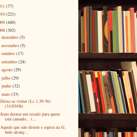
011
(77)
010
(221)
009
(440)
008
(302)
dezembro
(5)
►
novembro
(5)
►
outubro
(17)
►
setembro
(24)
►
agosto
(29)
►
julho
(29)
►
junho
(32)
►
maio
(33)
▼
Deixe-se visitar (Lc 1,39-56)
(31/05/08)
Jesus deixou um recado para quem
está cansado... (...
Aquele que não desiste e espera na fé,
tudo alcanç...