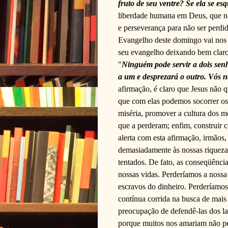
fruto de seu ventre? Se ela se es
liberdade humana em Deus, que no
e perseverança para não ser perdi
Evangelho deste domingo vai nos a
seu evangelho deixando bem claro 
"
Ninguém pode servir a dois senh
a um e desprezará o outro. Vós n
afirmação, é claro que Jesus não 
que com elas podemos socorrer os 
miséria, promover a cultura dos m
que a perderam; enfim, construir c
alerta com esta afirmação, irmãos
demasiadamente às nossas riqueza
tentados. De fato, as conseqüências
nossas vidas. Perderíamos a nossa
escravos do dinheiro. Perderíamos
contínua corrida na busca de mais 
preocupação de defendê-las dos la
porque muitos nos amariam não pe