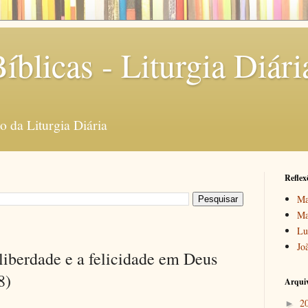
íblicas - Liturgia Diári
 da Liturgia Diária
Reflex
Ma
Ma
Lu
Jo
liberdade e a felicidade em Deus
8)
Arquiv
2
►