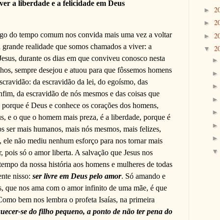
er a liberdade e a felicidade em Deus
2
►
2
►
ingo do tempo comum nos convida mais uma vez a voltar
2
►
 a grande realidade que somos chamados a viver: a
2
▼
 Jesus, durante os dias em que conviveu conosco nesta
lhos, sempre desejou e atuou para que fôssemos homens
escravidão: da escravidão da lei, do egoísmo, das
nfim, da escravidão de nós mesmos e das coisas que
s, porque é Deus e conhece os corações dos homens,
, e o que o homem mais preza, é a liberdade, porque é
s ser mais humanos, mais nós mesmos, mais felizes,
, ele não mediu nenhum esforço para nos tornar mais
r, pois só o amor liberta. A salvação que Jesus nos
 tempo da nossa história aos homens e mulheres de todas
ente nisso:
ser livre em Deus pelo amor
. Só amando e
, que nos ama com o amor infinito de uma mãe, é que
Como bem nos lembra o profeta Isaías, na primeira
ecer-se do filho pequeno, a ponto de não ter pena do