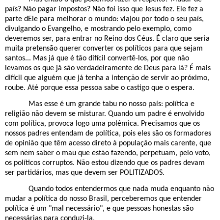
país? Não pagar impostos? Não foi isso que Jesus fez. Ele fez a
parte dEle para melhorar o mundo: viajou por todo o seu país,
divulgando o Evangelho, e mostrando pelo exemplo, como
deveremos ser, para entrar no Reino dos Céus. É claro que seria
muita pretensão querer converter os políticos para que sejam
santos... Mas já que é tão difícil convertê-los, por que não
levamos os que já são verdadeiramente de Deus para lá? É mais
difícil que alguém que já tenha a intenção de servir ao próximo,
roube. Até porque essa pessoa sabe o castigo que o espera.
Mas esse é um grande tabu no nosso país: política e
religião não devem se misturar. Quando um padre é envolvido
com política, provoca logo uma polêmica. Precisamos que os
nossos padres entendam de política, pois eles são os formadores
de opinião que têm acesso direto à população mais carente, que
sem nem saber o mau que estão fazendo, perpetuam, pelo voto,
os políticos corruptos. Não estou dizendo que os padres devam
ser partidários, mas que devem ser POLITIZADOS.
Quando todos entendermos que nada muda enquanto não
mudar a política do nosso Brasil, perceberemos que entender
política é um "mal necessário", e que pessoas honestas são
necessárias para conduzi-la.