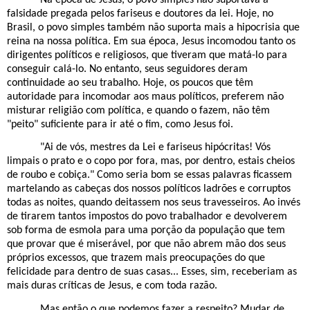
Na época de Jesus, o povo simples não suportava a
falsidade pregada pelos fariseus e doutores da lei. Hoje, no
Brasil, o povo simples também não suporta mais a hipocrisia que
reina na nossa política. Em sua época, Jesus incomodou tanto os
dirigentes políticos e religiosos, que tiveram que matá-lo para
conseguir calá-lo. No entanto, seus seguidores deram
continuidade ao seu trabalho. Hoje, os poucos que têm
autoridade para incomodar aos maus políticos, preferem não
misturar religião com política, e quando o fazem, não têm
"peito" suficiente para ir até o fim, como Jesus foi.
"Ai de vós, mestres da Lei e fariseus hipócritas! Vós
limpais o prato e o copo por fora, mas, por dentro, estais cheios
de roubo e cobiça." Como seria bom se essas palavras ficassem
martelando as cabeças dos nossos políticos ladrões e corruptos
todas as noites, quando deitassem nos seus travesseiros. Ao invés
de tirarem tantos impostos do povo trabalhador e devolverem
sob forma de esmola para uma porção da população que tem
que provar que é miserável, por que não abrem mão dos seus
próprios excessos, que trazem mais preocupações do que
felicidade para dentro de suas casas... Esses, sim, receberiam as
mais duras críticas de Jesus, e com toda razão.
Mas então o que podemos fazer a respeito? Mudar de